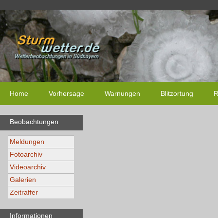
Home
Vorhersage
Warnungen
Blitzortung
R
Beobachtungen
Meldungen
Fotoarchiv
Videoarchiv
Galerien
Zeitraffer
Informationen