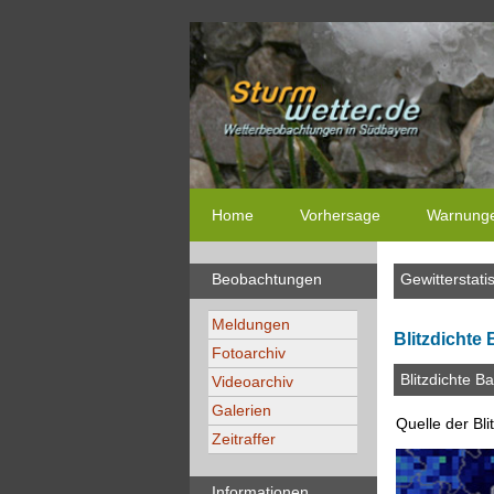
Home
Vorhersage
Warnung
Beobachtungen
Gewitterstatis
Meldungen
Blitzdichte
Fotoarchiv
Blitzdichte B
Videoarchiv
Galerien
Quelle der Bli
Zeitraffer
Informationen