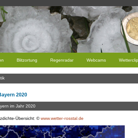
en
Blitzortung
Regenradar
Webcams
Wettercli
tik
 Bayern 2020
ayern im Jahr 2020
tzdichte-Übersicht: ©
www.wetter-rosstal.de