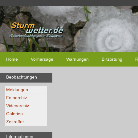
Home
Vorhersage
Warnungen
Blitzortung
R
Beobachtungen
Meldungen
Fotoarchiv
Videoarchiv
Galerien
Zeitraffer
Informationen