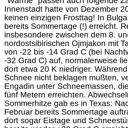
"Wärme" passen auch folgende Za
Innenstadt hatte von Dezember 2
keinen einzigen Frosttag! In Bulga
bereits Sommertage (!) erreicht. R
insbesondere zwischen dem 8. un
nordostsibirischen Ojmjakon mit 
von -22 bis -14 Grad C (bei Nach
-32 Grad C) auf, normalerweise li
dort etwa 20 K niedriger. Während 
Schnee nicht beklagen mußten, v
Engadin unter Schneemassen, die
fünf Metern erreichten. Abwechsel
Sommerhitze gab es in Texas: N
Februar bereits Sommertage auftr
dort sogar Eistage und Schneest