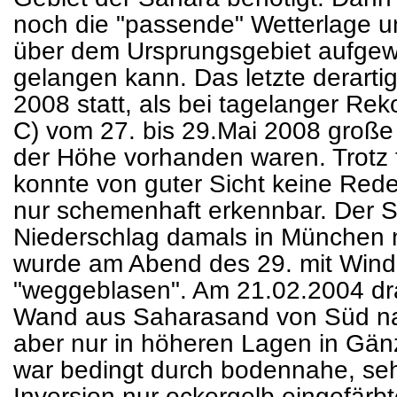
noch die "passende" Wetterlage u
über dem Ursprungsgebiet aufgewi
gelangen kann. Das letzte derarti
2008 statt, als bei tagelanger Rek
C) vom 27. bis 29.Mai 2008 groß
der Höhe vorhanden waren. Trotz 
konnte von guter Sicht keine Red
nur schemenhaft erkennbar. Der S
Niederschlag damals in München 
wurde am Abend des 29. mit Wind
"weggeblasen". Am 21.02.2004 dra
Wand aus Saharasand von Süd na
aber nur in höheren Lagen in Gä
war bedingt durch bodennahe, sehr
Inversion nur ockergelb eingefärb