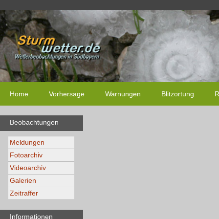
Home
Vorhersage
Warnungen
Blitzortung
R
Beobachtungen
Meldungen
Fotoarchiv
Videoarchiv
Galerien
Zeitraffer
Informationen