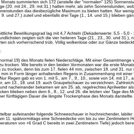
s Monats summierten sich 172 (anstelle der "normalen" 125) Sonnenstu
ge (20. mit 24., 29. mit 31.) hatten mehr, als zehn Sonnenstunden, wobe
nnenstunden das diesbezügliche Maximum zu bieten hatten. Nur weni
, 9. und 27.) zuteil und ebenfalls drei Tage (1., 14. und 15.) blieben g
ttliche Bewölkungsgrad lag mit 4,7 Achteln (Dekadenwerte: 5,5 - 5,0 -
ndlichsten zeigten sich die vier heiteren Tage (21., 23., 30. und 31.), neu
rten sich vorherrschend trüb. Völlig wolkenlose oder zur Gänze bedeck
:
normal 19) des Monats fielen Niederschläge. Mit einer Gesamtmenge
 zu trocken. Wie bereits in den beiden Vormonaten war die erste Mona
ch zu trocken, denn bis zum 17. fielen 44 mm, zwischen 18. und 31. nu
0 mm in Form länger anhaltenden Regens in Zusammenhang mit einer
ur Regen gab es von 1. mit 5., am 7., 9., 10., sowie von 14. mit 17
, am 13., 18. und 19. auch Graupelschauer zu verzeichnen. Zahlrei
und nacheinander bekamen wir am 25. ab, regelrechtes Aprilwetter al
ken blieben neben dem 6., 8., 12. und 26. die letzten vier Tage des M
iner fünftägigen Dauer die längste Trockenphase des Monats darstellte.
elbar aufeinander folgende Schneeschauer in hochreichender, labiler K
am 11. spätvormittags eine Schneedecke von bis zu vier Zentimetern Hö
aturen von +6 Grad C bereits in zwei Zentimetern Tiefe) jedoch bereit