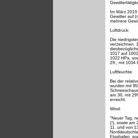
Gewittertätigke
Im März 2019 
Gewitter auf 
mehrere Gewitt
Luftdruck:
Die niedrigst
verzeichnen. 
diesbezüglich
1017 auf 1002
1022 HPa, sow
29., mit 1034
Luftfeuchte:
Bei der relat
wurden mit 95
Schneeschauer
am 30. mit 29
erreicht.
Wind:
"Neuer Tag, ne
(!), sowie am 
11. und von 13
Norddeutschla
Flughafen, so