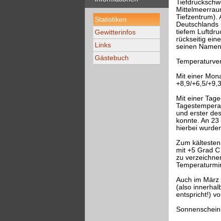
Tiefdruckschw
Mittelmeerrau
Tiefzentrum). 
Statistiken
Deutschlands 
tiefem Luftdru
Gewitterinfos
rückseitig ein
Links
seinen Namen 
Gästebuch
Temperaturver
Mit einer Mon
+8,9/+6,5/+9,
Mit einer Tag
Tagestemperat
und erster des
konnte. An 23 
hierbei wurden
Zum kältesten
mit +5 Grad C
zu verzeichne
Temperaturmin
Auch im März 
(also innerha
entspricht!) v
Sonnenschein