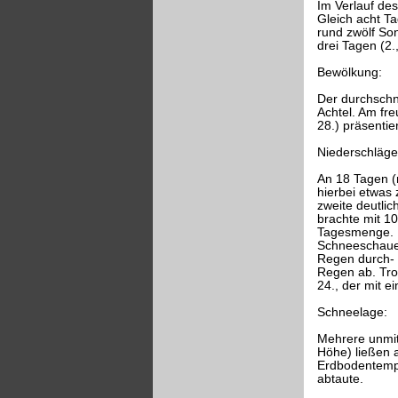
Im Verlauf de
Gleich acht Ta
rund zwölf So
drei Tagen (2.
Bewölkung:
Der durchschni
Achtel. Am freu
28.) präsentie
Niederschläge
An 18 Tagen (
hierbei etwas
zweite deutli
brachte mit 1
Tagesmenge. N
Schneeschauer
Regen durch- 
Regen ab. Troc
24., der mit e
Schneelage:
Mehrere unmitt
Höhe) ließen 
Erdbodentemper
abtaute.