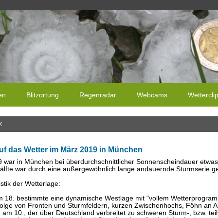
en
Blitzortung
Regenradar
Webcams
Wettercli
k
uf das Wetter im März 2019 in München
 war in München bei überdurchschnittlicher Sonnenscheindauer etwas 
älfte war durch eine außergewöhnlich lange andauernde Sturmserie g
stik der Wetterlage:
m 18. bestimmte eine dynamische Westlage mit "vollem Wetterprogr
folge von Fronten und Sturmfeldern, kurzen Zwischenhochs, Föhn an A
 am 10., der über Deutschland verbreitet zu schweren Sturm-, bzw. tei