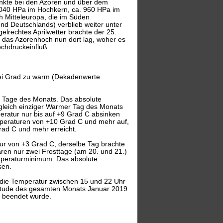
nkte bei den Azoren und über dem
1040 HPa im Hochkern, ca. 960 HPa im
ch Mitteleuropa, die im Süden
nd Deutschlands) verblieb weiter unter
elrechtes Aprilwetter brachte der 25.
da das Azorenhoch nun dort lag, woher es
chdruckeinfluß.
rei Grad zu warm (Dekadenwerte
n Tage des Monats. Das absolute
leich einziger Warmer Tag des Monats
peratur nur bis auf +9 Grad C absinken
temperaturen von +10 Grad C und mehr auf,
Grad C und mehr erreicht.
tur von +3 Grad C, derselbe Tag brachte
ren nur zwei Frosttage (am 20. und 21.)
emperaturminimum. Das absolute
sen.
 die Temperatur zwischen 15 und 22 Uhr
litude des gesamten Monats Januar 2019
t beendet wurde.