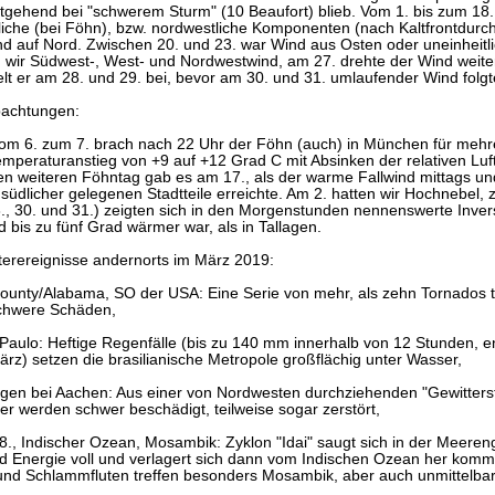
tgehend bei "schwerem Sturm" (10 Beaufort) blieb. Vom 1. bis zum 18
dliche (bei Föhn), bzw. nordwestliche Komponenten (nach Kaltfrontdur
nd auf Nord. Zwischen 20. und 23. war Wind aus Osten oder uneinheitl
n wir Südwest-, West- und Nordwestwind, am 27. drehte der Wind weiter
lt er am 28. und 29. bei, bevor am 30. und 31. umlaufender Wind folgt
bachtungen:
vom 6. zum 7. brach nach 22 Uhr der Föhn (auch) in München für meh
Temperaturanstieg von +9 auf +12 Grad C mit Absinken der relativen L
en weiteren Föhntag gab es am 17., als der warme Fallwind mittags u
südlicher gelegenen Stadtteile erreichte. Am 2. hatten wir Hochnebel, z
., 30. und 31.) zeigten sich in den Morgenstunden nennenswerte Invers
bis zu fünf Grad wärmer war, als in Tallagen.
erereignisse andernorts im März 2019:
County/Alabama, SO der USA: Eine Serie von mehr, als zehn Tornados t
chwere Schäden,
 Paulo: Heftige Regenfälle (bis zu 140 mm innerhalb von 12 Stunden, e
rz) setzen die brasilianische Metropole großflächig unter Wasser,
tgen bei Aachen: Aus einer von Nordwesten durchziehenden "Gewitterst
r werden schwer beschädigt, teilweise sogar zerstört,
 18., Indischer Ozean, Mosambik: Zyklon "Idai" saugt sich in der Me
d Energie voll und verlagert sich dann vom Indischen Ozean her komm
und Schlammfluten treffen besonders Mosambik, aber auch unmittelba