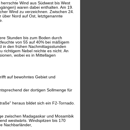
. herrschte Wind aus Südwest bis West
chgängen) waren dabei enthalten. Am 19.
icher Wind zu verzeichnen. Zwischen 24.
 über Nord auf Ost, letztgenannte
e.
rere Stunden bis zum Boden durch
uftfeuchte von 55 auf 40% bei mäßigem
nd in den frühen Nachmittagsstunden
u richtigem Nebel reichte es nicht. An
ionen, wobei es in Mittellagen
rifft auf bewohntes Gebiet und
ntsprechend der dortigen Sollmenge für
raße" heraus bildet sich ein F2-Tornado.
erenge zwischen Madagaskar und Mosambik
end westwärts. Windspitzen bis 170
re Nachbarländer,