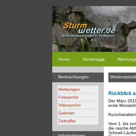
Home
Vorhersage
Warnung
Beobachtungen
Wetterstatisti
Meldungen
Rückblick a
Fotoarchiv
Der März 2019
Videoarchiv
erste Monatsh
Galerien
Kurzcharakteri
Zeitraffer
Vom 1. bis zu
die rasche Ab
Schnell-Läufer
Informationen