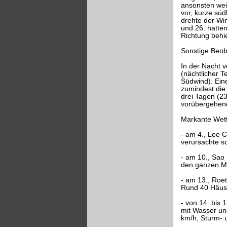
ansonsten wei
vor, kurze sü
drehte der Wi
und 26. hatte
Richtung behie
Sonstige Beo
In der Nacht 
(nächtlicher 
Südwind). Ein
zumindest die 
drei Tagen (23
vorübergehend 
Markante Wett
- am 4., Lee 
verursachte s
- am 10., Sao
den ganzen Mä
- am 13., Roe
Rund 40 Häuse
- von 14. bis
mit Wasser un
km/h, Sturm- 