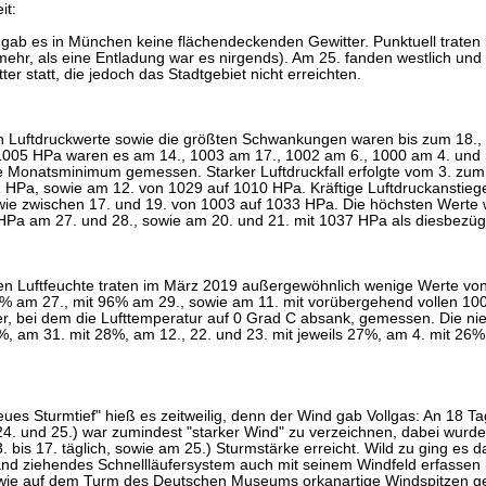
it:
gab es in München keine flächendeckenden Gewitter. Punktuell traten
(mehr, als eine Entladung war es nirgends). Am 25. fanden westlich u
er statt, die jedoch das Stadtgebiet nicht erreichten.
en Luftdruckwerte sowie die größten Schwankungen waren bis zum 18.,
1005 HPa waren es am 14., 1003 am 17., 1002 am 6., 1000 am 4. und
e Monatsminimum gemessen. Starker Luftdruckfall erfolgte vom 3. zum
 HPa, sowie am 12. von 1029 auf 1010 HPa. Kräftige Luftdruckanstiege
ie zwischen 17. und 19. von 1003 auf 1033 HPa. Die höchsten Werte 
 HPa am 27. und 28., sowie am 20. und 21. mit 1037 HPa als diesbez
iven Luftfeuchte traten im März 2019 außergewöhnlich wenige Werte v
% am 27., mit 96% am 29., sowie am 11. mit vorübergehend vollen 100
, bei dem die Lufttemperatur auf 0 Grad C absank, gemessen. Die ni
%, am 31. mit 28%, am 12., 22. und 23. mit jeweils 27%, am 4. mit 26%
ues Sturmtief" hieß es zeitweilig, denn der Wind gab Vollgas: An 18 Tag
24. und 25.) war zumindest "starker Wind" zu verzeichnen, dabei wurde g
. bis 17. täglich, sowie am 25.) Sturmstärke erreicht. Wild zu ging es 
nd ziehendes Schnellläufersystem auch mit seinem Windfeld erfasse
wie auf dem Turm des Deutschen Museums orkanartige Windspitzen ge