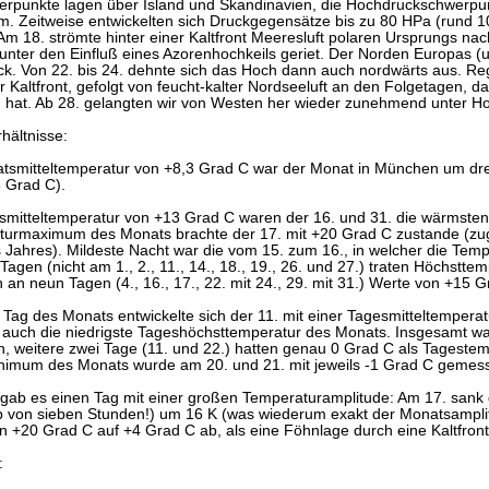
erpunkte lagen über Island und Skandinavien, die Hochdruckschwerpu
m. Zeitweise entwickelten sich Druckgegensätze bis zu 80 HPa (rund 
Am 18. strömte hinter einer Kaltfront Meeresluft polaren Ursprungs na
unter den Einfluß eines Azorenhochkeils geriet. Der Norden Europas (u
ck. Von 22. bis 24. dehnte sich das Hoch dann auch nordwärts aus. Reg
er Kaltfront, gefolgt von feucht-kalter Nordseeluft an den Folgetagen, 
hat. Ab 28. gelangten wir von Westen her wieder zunehmend unter Ho
hältnisse:
atsmitteltemperatur von +8,3 Grad C war der Monat in München um d
3 Grad C).
esmitteltemperatur von +13 Grad C waren der 16. und 31. die wärmste
urmaximum des Monats brachte der 17. mit +20 Grad C zustande (zug
 Jahres). Mildeste Nacht war die vom 15. zum 16., in welcher die Tem
Tagen (nicht am 1., 2., 11., 14., 18., 19., 26. und 27.) traten Höchst
 an neun Tagen (4., 16., 17., 22. mit 24., 29. mit 31.) Werte von +15 
 Tag des Monats entwickelte sich der 11. mit einer Tagesmitteltempera
 auch die niedrigste Tageshöchsttemperatur des Monats. Insgesamt wa
n, weitere zwei Tage (11. und 22.) hatten genau 0 Grad C als Tagest
imum des Monats wurde am 20. und 21. mit jeweils -1 Grad C gemes
gab es einen Tag mit einer großen Temperaturamplitude: Am 17. sank
lb von sieben Stunden!) um 16 K (was wiederum exakt der Monatsamp
on +20 Grad C auf +4 Grad C ab, als eine Föhnlage durch eine Kaltfron
: