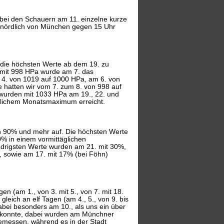
 bei den Schauern am 11. einzelne kurze
nd nördlich von München gegen 15 Uhr
 die höchsten Werte ab dem 19. zu
 mit 998 HPa wurde am 7. das
 4. von 1019 auf 1000 HPa, am 6. von
 hatten wir vom 7. zum 8. von 998 auf
wurden mit 1033 HPa am 19., 22. und
üglichem Monatsmaximum erreicht.
on 90% und mehr auf. Die höchsten Werte
% in einem vormittäglichen
edrigsten Werte wurden am 21. mit 30%,
, sowie am 17. mit 17% (bei Föhn)
en (am 1., von 3. mit 5., von 7. mit 18.
leich an elf Tagen (am 4., 5., von 9. bis
dabei besonders am 10., als uns ein über
n konnte, dabei wurden am Münchner
messen, während es in der Stadt