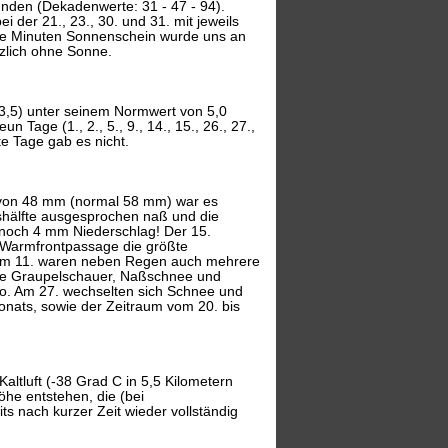
nden (Dekadenwerte: 31 - 47 - 94).
i der 21., 23., 30. und 31. mit jeweils
ge Minuten Sonnenschein wurde uns an
änzlich ohne Sonne.
 3,5) unter seinem Normwert von 5,0
n Tage (1., 2., 5., 9., 14., 15., 26., 27.,
te Tage gab es nicht.
 von 48 mm (normal 58 mm) war es
tshälfte ausgesprochen naß und die
r noch 4 mm Niederschlag! Der 15.
 Warmfrontpassage die größte
., am 11. waren neben Regen auch mehrere
che Graupelschauer, Naßschnee und
so. Am 27. wechselten sich Schnee und
onats, sowie der Zeitraum vom 20. bis
altluft (-38 Grad C in 5,5 Kilometern
he entstehen, die (bei
s nach kurzer Zeit wieder vollständig