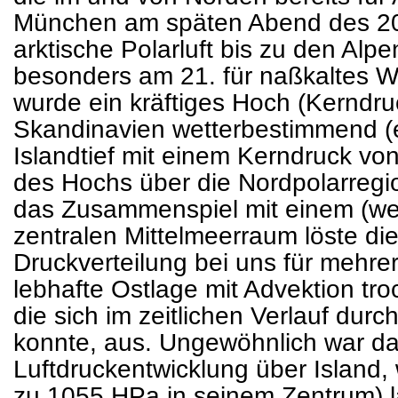
München am späten Abend des 20
arktische Polarluft bis zu den Alpe
besonders am 21. für naßkaltes W
wurde ein kräftiges Hoch (Kerndr
Skandinavien wetterbestimmend (ei
Islandtief mit einem Kerndruck v
des Hochs über die Nordpolarregi
das Zusammenspiel mit einem (wei
zentralen Mittelmeerraum löste di
Druckverteilung bei uns für mehr
lebhafte Ostlage mit Advektion troc
die sich im zeitlichen Verlauf dur
konnte, aus. Ungewöhnlich war d
Luftdruckentwicklung über Island, 
zu 1055 HPa in seinem Zentrum) l