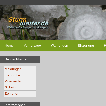
Home
Vorhersage
Warnungen
Blitzortung
R
Beobachtungen
Meldungen
Fotoarchiv
Videoarchiv
Galerien
Zeitraffer
Informationen