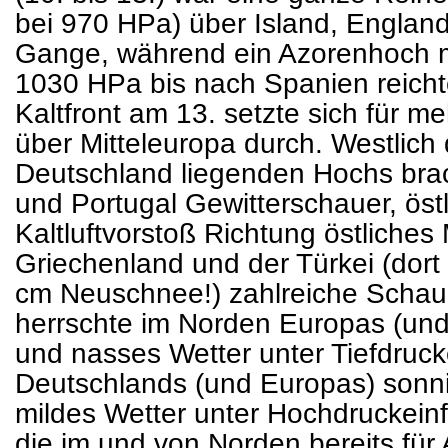
bei 970 HPa) über Island, Englan
Gange, während ein Azorenhoch m
1030 HPa bis nach Spanien reich
Kaltfront am 13. setzte sich für m
über Mitteleuropa durch. Westlic
Deutschland liegenden Hochs brac
und Portugal Gewitterschauer, östl
Kaltluftvorstoß Richtung östliches 
Griechenland und der Türkei (dort
cm Neuschnee!) zahlreiche Schaue
herrschte im Norden Europas (und
und nasses Wetter unter Tiefdruck
Deutschlands (und Europas) sonni
mildes Wetter unter Hochdruckeinflu
die im und von Norden bereits für