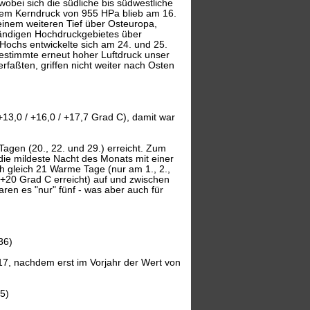
obei sich die südliche bis südwestliche
inem Kerndruck von 955 HPa blieb am 16.
 einem weiteren Tief über Osteuropa,
tändigen Hochdruckgebietes über
ochs entwickelte sich am 24. und 25.
estimmte erneut hoher Luftdruck unser
faßten, griffen nicht weiter nach Osten
13,0 / +16,0 / +17,7 Grad C), damit war
gen (20., 22. und 29.) erreicht. Zum
ie mildeste Nacht des Monats mit einer
h gleich 21 Warme Tage (nur am 1., 2.,
 +20 Grad C erreicht) auf und zwischen
aren es "nur" fünf - was aber auch für
36)
7, nachdem erst im Vorjahr der Wert von
5)