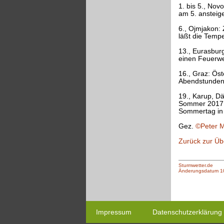
1. bis 5., No
am 5. ansteig
6., Ojmjakon: 
läßt die Temp
13., Eurasburg
einen Feuerwe
16., Graz: Öst
Abendstunden 
19., Karup, D
Sommer 2017 i
Sommertag in 
Gez.
©Peter M
Zurück zur Üb
Sturmwetter.de
Änderungsdatum 1
Impressum
Datenschutzerklärung