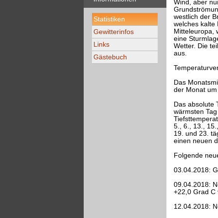
Wind, aber nur
Grundströmung
westlich der B
Statistiken
welches kalte
Mitteleuropa,
Gewitterinfos
eine Sturmlag
Links
Wetter. Die te
aus.
Gästebuch
Temperaturver
Das Monatsmit
der Monat um 
Das absolute 
wärmsten Tag 
Tiefsttempera
5., 6., 13., 1
19. und 23. tä
einen neuen di
Folgende neue
03.04.2018: G
09.04.2018: N
+22,0 Grad C 
12.04.2018: N