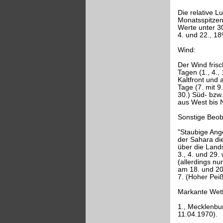
Die relative L
Monatsspitzen
Werte unter 3
4. und 22., 1
Wind:
Der Wind frisch
Tagen (1., 4.
Kaltfront und 
Tage (7. mit 9
30.) Süd- bzw.
aus West bis 
Sonstige Beo
"Staubige Ang
der Sahara die
über die Land
3., 4. und 29.
(allerdings n
am 18. und 20
7. (Hoher Pei
Markante Wett
1., Mecklenbu
11.04.1970).