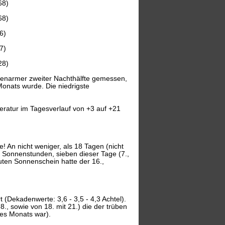
68)
68)
6)
7)
28)
enarmer zweiter Nachthälfte gemessen,
Monats wurde. Die niedrigste
eratur im Tagesverlauf von +3 auf +21
! An nicht weniger, als 18 Tagen (nicht
ehn Sonnenstunden, sieben dieser Tage (7.,
uten Sonnenschein hatte der 16.,
 (Dekadenwerte: 3,6 - 3,5 - 4,3 Achtel).
., sowie von 18. mit 21.) die der trüben
 des Monats war).