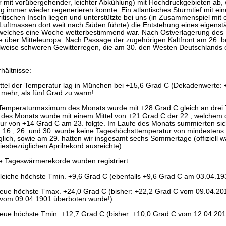
 mit vorübergehender, leichter Abkühlung) mit Hochdruckgebieten ab, w
 immer wieder regenerieren konnte. Ein atlantisches Sturmtief mit e
ritischen Inseln liegen und unterstützte bei uns (in Zusammenspiel mit
 Luftmassen dort weit nach Süden führte) die Entstehung eines eigens
 welches eine Woche wetterbestimmend war. Nach Ostverlagerung des H
e über Mitteleuropa. Nach Passage der zugehörigen Kaltfront am 26. b
ilweise schweren Gewitterregen, die am 30. den Westen Deutschlands er
hältnisse:
tel der Temperatur lag in München bei +15,6 Grad C (Dekadenwerte: +
mehr, als fünf Grad zu warm!
Temperaturmaximum des Monats wurde mit +28 Grad C gleich an drei Ta
des Monats wurde mit einem Mittel von +21 Grad C der 22., welchem d
tur von +14 Grad C am 23. folgte. Im Laufe des Monats summierten sic
5., 16., 26. und 30. wurde keine Tageshöchsttemperatur von mindestens
glich, sowie am 29. hatten wir insgesamt sechs Sommertage (offiziell w
esbezüglichen Aprilrekord ausreichte).
 Tageswärmerekorde wurden registriert:
leiche höchste Tmin. +9,6 Grad C (ebenfalls +9,6 Grad C am 03.04.19
eue höchste Tmax. +24,0 Grad C (bisher: +22,2 Grad C vom 09.04.201
vom 09.04.1901 überboten wurde!)
eue höchste Tmin. +12,7 Grad C (bisher: +10,0 Grad C vom 12.04.201