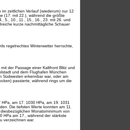
 im zeitlichen Verlauf (wiederum) nur 12
 (17. mit 22.), während die größte
5., 10., 11., 15., 16., 23. mit 26. und
ahlreiche kurze nachmittägliche Schauer
ls regelrechtes Winterwetter herrschte,
 der Passage einer Kaltfront Blitz und
golstadt und dem Flughafen München
 im Südwesten erkennbar war, oder am
ocken) passierte, während rings um die
27 HPa, am 17. 1030 HPa, am 19. 1031
n. Die tiefsten Werte konnten am 11.
em diesbezüglichen Monatsminimum von
30 HPa am 17., während der stärkste
u verzeichnen war.