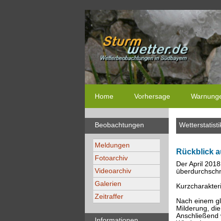
Home
Vorhersage
Warnung
Beobachtungen
Wetterstatisti
Meldungen
Rückblick a
Fotoarchiv
Der April 201
Videoarchiv
überdurchschni
Galerien
Kurzcharakteri
Zeitraffer
Nach einem gl
Milderung, di
Anschließend 
Informationen