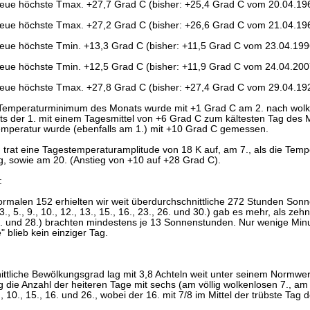
eue höchste Tmax. +27,7 Grad C (bisher: +25,4 Grad C vom 20.04.19
eue höchste Tmax. +27,2 Grad C (bisher: +26,6 Grad C vom 21.04.19
eue höchste Tmin. +13,3 Grad C (bisher: +11,5 Grad C vom 23.04.199
eue höchste Tmin. +12,5 Grad C (bisher: +11,9 Grad C vom 24.04.200
eue höchste Tmax. +27,8 Grad C (bisher: +27,4 Grad C vom 29.04.19
Temperaturminimum des Monats wurde mit +1 Grad C am 2. nach wolk
ts der 1. mit einem Tagesmittel von +6 Grad C zum kältesten Tag des 
mperatur wurde (ebenfalls am 1.) mit +10 Grad C gemessen.
 trat eine Tagestemperaturamplitude von 18 K auf, am 7., als die Temp
g, sowie am 20. (Anstieg von +10 auf +28 Grad C).
:
ormalen 152 erhielten wir weit überdurchschnittliche 272 Stunden Sonne
3., 5., 9., 10., 12., 13., 15., 16., 23., 26. und 30.) gab es mehr, als z
27. und 28.) brachten mindestens je 13 Sonnenstunden. Nur wenige Min
" blieb kein einziger Tag.
ttliche Bewölkungsgrad lag mit 3,8 Achteln weit unter seinem Normwert
die Anzahl der heiteren Tage mit sechs (am völlig wolkenlosen 7., am 8
., 10., 15., 16. und 26., wobei der 16. mit 7/8 im Mittel der trübste Tag