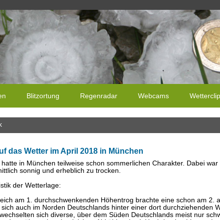
en
Blitzortung
Regenradar
Webcams
Wettercli
k
uf das Wetter im April 2018 in München
8 hatte in München teilweise schon sommerlichen Charakter. Dabei wa
ttlich sonnig und erheblich zu trocken.
stik der Wetterlage:
eich am 1. durchschwenkenden Höhentrog brachte eine schon am 2. 
e sich auch im Norden Deutschlands hinter einer dort durchziehenden
wechselten sich diverse, über dem Süden Deutschlands meist nur schwa