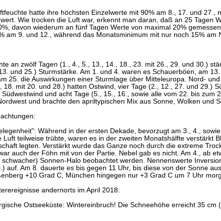
uftfeuchte hatte ihre höchsten Einzelwerte mit 90% am 8., 17. und 27.,
wert. Wie trocken die Luft war, erkennt man daran, daß an 25 Tagen 
0%, davon wiederum an fünf Tagen Werte von maximal 20% gemessen 
8% am 9. und 12., während das Monatsminimum mit nur noch 15% am Na
te an zwölf Tagen (1., 4., 5., 13., 14., 18., 23. mit 26., 29. und 30.) stä
, 13. und 25.) Sturmstärke. Am 1. und 4. waren es Schauerböen, am 13
am 25. die Auswirkungen einer Sturmlage über Mitteleuropa. Nord- und
., 18. mit 20. und 28.) hatten Ostwind, vier Tage (2., 12., 27. und 29.) S
 Südwestwind und acht Tage (5., 15., 16., sowie alle vom 22. bis zum 2
Nordwest und brachte den apriltypischen Mix aus Sonne, Wolken und 
bachtungen:
elegenheit": Während in der ersten Dekade, bevorzugt am 3., 4., sowi
 Luft teilweise trübte, waren es in der zweiten Monatshälfte verstärkt Bl
schaft legten. Verstärkt wurde das Ganze noch durch die extreme Troc
 war auch der Föhn mit von der Partie. Nebel gab es nicht. Am 4., ab 
ur schwacher) Sonnen-Halo beobachtet werden. Nennenswerte Inversionen
.) auf. Am 8. dauerte es bis gegen 11 Uhr, bis diese von der Sonne a
ßenberg +10 Grad C, München hingegen nur +3 Grad C um 7 Uhr morge
erereignisse andernorts im April 2018:
rgische Ostseeküste: Wintereinbruch! Die Schneehöhe erreicht 35 cm (g