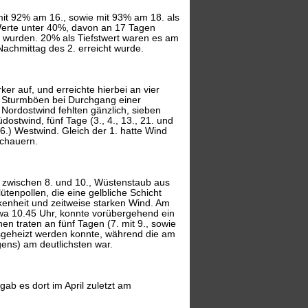
 mit 92% am 16., sowie mit 93% am 18. als
Werte unter 40%, davon an 17 Tagen
wurden. 20% als Tiefstwert waren es am
chmittag des 2. erreicht wurde.
rker auf, und erreichte hierbei an vier
. Sturmböen bei Durchgang einer
 Nordostwind fehlten gänzlich, sieben
üdostwind, fünf Tage (3., 4., 13., 21. und
6.) Westwind. Gleich der 1. hatte Wind
Schauern.
e zwischen 8. und 10., Wüstenstaub aus
ütenpollen, die eine gelbliche Schicht
kenheit und zeitweise starken Wind. Am
etwa 10.45 Uhr, konnte vorübergehend ein
 traten an fünf Tagen (7. mit 9., sowie
usgeheizt werden konnte, während die am
ns) am deutlichsten war.
ab es dort im April zuletzt am