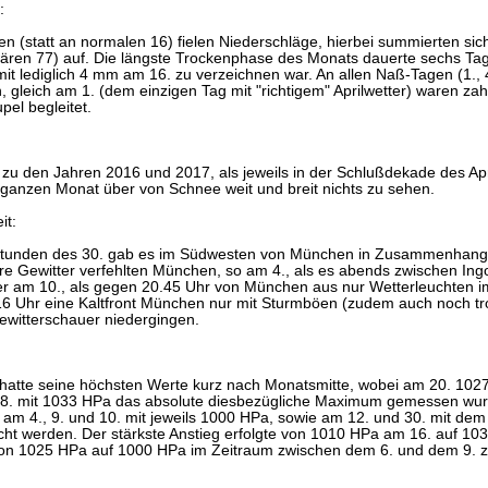
:
n (statt an normalen 16) fielen Niederschläge, hierbei summierten sich
ren 77) auf. Die längste Trockenphase des Monats dauerte sechs Tage
 lediglich 4 mm am 16. zu verzeichnen war. An allen Naß-Tagen (1., 4., 
n, gleich am 1. (dem einzigen Tag mit "richtigem" Aprilwetter) waren z
el begleitet.
zu den Jahren 2016 und 2017, als jeweils in der Schlußdekade des Apri
ganzen Monat über von Schnee weit und breit nichts zu sehen.
it:
tunden des 30. gab es im Südwesten von München in Zusammenhang mit
re Gewitter verfehlten München, so am 4., als es abends zwischen In
der am 10., als gegen 20.45 Uhr von München aus nur Wetterleuchten
 16 Uhr eine Kaltfront München nur mit Sturmböen (zudem auch noch tr
Gewitterschauer niedergingen.
 hatte seine höchsten Werte kurz nach Monatsmitte, wobei am 20. 10
. mit 1033 HPa das absolute diesbezügliche Maximum gemessen wurde
 am 4., 9. und 10. mit jeweils 1000 HPa, sowie am 12. und 30. mit d
cht werden. Der stärkste Anstieg erfolgte von 1010 HPa am 16. auf 10
 von 1025 HPa auf 1000 HPa im Zeitraum zwischen dem 6. und dem 9. z