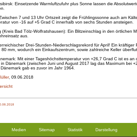
vosibirsk: Einsetzende Warmluftzufuhr plus Sonne lassen die Absolutwe
en.
Zwischen 7 und 13 Uhr Ortszeit zeigt die Frühlingssonne auch am Kält
eratur von -16 auf +5 Grad C innerhalb von sechs Stunden ansteigen.
 (Kreis Bad Tölz-Wolfratshausen): Ein Blitzeinschlag in den örtlichen 
hreinsatz aus.
erreichischer Drei-Stunden-Niederschlagsrekord für April! Ein kräftige
80 mm, wodurch ein Einkaufszentrum, sowie zahlreiche Keller überflu
änemark: Mit einer Tageshöchsttemperatur von +26,7 Grad C ist es an 
n Dänemark (zwischen Juni und August 2017 lag das Maximum bei +26,
Dänemark gab es zuvor im Jahr 1964.
üller
, 09.06.2018
ersicht
0.06.2018
Medien
Sitemap
Statistik
Darstellung