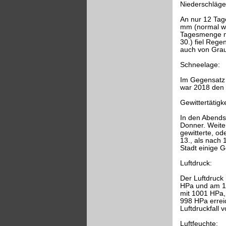
Niederschläge
An nur 12 Tage
mm (normal wä
Tagesmenge mit
30.) fiel Rege
auch von Graup
Schneelage:
Im Gegensatz 
war 2018 den 
Gewittertätigke
In den Abends
Donner. Weite
gewitterte, o
13., als nach
Stadt einige 
Luftdruck:
Der Luftdruck
HPa und am 18
mit 1001 HPa,
998 HPa errei
Luftdruckfall
Luftfeuchte: