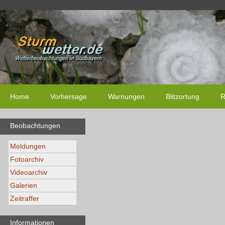
Home
Vorhersage
Warnungen
Blitzortung
R
Beobachtungen
Meldungen
Fotoarchiv
Videoarchiv
Galerien
Zeitraffer
Informationen