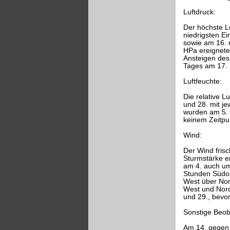
Luftdruck:
Der höchste L
niedrigsten E
sowie am 16. 
HPa ereignete 
Ansteigen des 
Tages am 17. 
Luftfeuchte:
Die relative L
und 28. mit j
wurden am 5. m
keinem Zeitpu
Wind:
Der Wind frisc
Sturmstärke er
am 4. auch um
Stunden Südos
West über Nor
West und Nord
und 29., bevo
Sonstige Beo
Am 14. gegen 