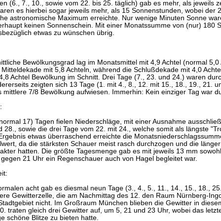
n (6., 7., 10., sowie vom 22. bis 25. täglich) gab es mehr, als jeweil
waren es hierbei sogar jeweils mehr, als 15 Sonnenstunden, wobei der 
che astronomische Maximum erreichte. Nur wenige Minuten Sonne war
erhaupt keinen Sonnenschein. Mit einer Monatssumme von (nur) 180 S
sbezüglich etwas zu wünschen übrig.
ttliche Bewölkungsgrad lag im Monatsmittel mit 4,9 Achtel (normal 5,0
e Mitteldekade mit 5,8 Achteln, während die Schlußdekade mit 4,0 Achte
,8 Achtel Bewölkung im Schnitt. Drei Tage (7., 23. und 24.) waren durch
ererseits zeigten sich 13 Tage (1. mit 4., 8., 12. mit 15., 18., 19., 21.
ls mittlere 7/8 Bewölkung aufwiesen. Immerhin: Kein einziger Tag war 
:
normal 17) Tagen fielen Niederschläge, mit einer Ausnahme ausschließ
nd 28., sowie die drei Tage vom 22. mit 24., welche somit als längste 
Ergebnis etwas überraschend erreichte die Monatsniederschlagssumm
llwert, da die stärksten Schauer meist rasch durchzogen und die länge
kter hatten. Die größte Tagesmenge gab es mit jeweils 13 mm sowohl
 gegen 21 Uhr ein Regenschauer auch von Hagel begleitet war.
it:
ormalen acht gab es diesmal neun Tage (3., 4., 5., 11., 14., 15., 18., 25
ßere Gewitterzelle, die am Nachmittag des 12. den Raum Nürnberg-Ing
 Stadtgebiet nicht. Im Großraum München blieben die Gewitter in dies
. traten gleich drei Gewitter auf, um 5, 21 und 23 Uhr, wobei das le
e schöne Blitze zu bieten hatte.