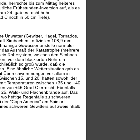
rde, herrschte bis zum Mittag heiteres
tliche Frühstunden-Inversion auf, als es
s am 24. gab es recht hohe
 C noch in 50 cm Tiefe).
he Unwetter (Gewitter, Hagel, Tornados,
ft Simbach mit offiziellen 108,9 mm
ichnamige Gewässer anstelle normaler
war das Ausmaß der Katastrophe (mehrere
ß ein Rohrsystem, welches den Simbach
gen, vor dem blockierten Rohr ein
hließlich so groß wurde, daß die
en. Eine ähnliche Wettersituation gab es
it Überschwemmungen vor allem in
wischen 15. und 20. hatten sowohl der
 mit Temperaturen zwischen +35 und +40
n von +46 Grad C erreicht. Ebenfalls
m 25. Wald- und Flächenbrände auf. Das
, wo heftige Regenfälle zu schweren
der "Copa America" am Spielort
ines schweren Gewitters auf zweieinhalb