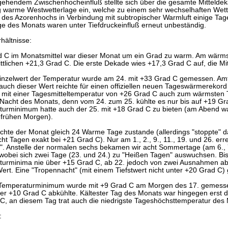
ehendem Zwischenhocheinfluß stellte sich über die gesamte Mittelde
 warme Westwetterlage ein, welche zu einem sehr wechselhaften Wette
il des Azorenhochs in Verbindung mit subtropischer Warmluft einige Ta
age des Monats waren unter Tiefdruckeinfluß erneut unbeständig.
hältnisse:
d C im Monatsmittel war dieser Monat um ein Grad zu warm. Am wärmst
ttlichen +21,3 Grad C. Die erste Dekade wies +17,3 Grad C auf, die Mi
inzelwert der Temperatur wurde am 24. mit +33 Grad C gemessen. Amt
 auch dieser Wert reichte für einen offiziellen neuen Tageswärmerekor
 mit einer Tagesmitteltemperatur von +26 Grad C auch zum wärmsten T
 Nacht des Monats, denn vom 24. zum 25. kühlte es nur bis auf +19 Gr
urminimum hatte auch der 25. mit +18 Grad C zu bieten (am Abend wa
 frühen Morgen).
chte der Monat gleich 24 Warme Tage zustande (allerdings "stoppte" d
cht Tagen exakt bei +21 Grad C). Nur am 1., 2., 9., 11., 19. und 26. e
. Anstelle der normalen sechs bekamen wir acht Sommertage (am 6., 7
 wobei sich zwei Tage (23. und 24.) zu "Heißen Tagen" auswuchsen. Bis
urminima nie über +15 Grad C, ab 22. jedoch von zwei Ausnahmen abg
rt. Eine "Tropennacht" (mit einem Tiefstwert nicht unter +20 Grad C) 
Temperaturminimum wurde mit +9 Grad C am Morgen des 17. gemessen
er +10 Grad C abkühlte. Kältester Tag des Monats war hingegen erst de
C, an diesem Tag trat auch die niedrigste Tageshöchsttemperatur des 
: