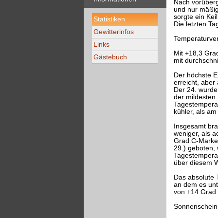
Nach vorüberg
und nur mäßig
sorgte ein Ke
Statistiken
Die letzten T
Gewitterinfos
Temperaturver
Links
Mit +18,3 Gra
Gästebuch
mit durchschni
Der höchste E
erreicht, aber
Der 24. wurde
der mildesten
Tagestemperat
kühler, als am
Insgesamt bra
weniger, als a
Grad C-Marke"
29.) geboten,
Tagestemperat
über diesem We
Das absolute 
an dem es unt
von +14 Grad 
Sonnenschein