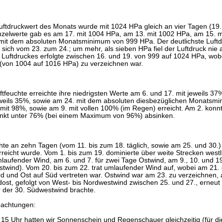
uftdruckwert des Monats wurde mit 1024 HPa gleich an vier Tagen (19.
inzelwerte gab es am 17. mit 1004 HPa, am 13. mit 1002 HPa, am 15. 
mit dem absoluten Monatsminimum von 999 HPa. Der deutlichste Luftd
sich vom 23. zum 24.; um mehr, als sieben HPa fiel der Luftdruck nie 
Luftdruckes erfolgte zwischen 16. und 19. von 999 auf 1024 HPa, wobei
(von 1004 auf 1016 HPa) zu verzeichnen war.
uftfeuchte erreichte ihre niedrigsten Werte am 6. und 17. mit jeweils 3
eweils 35%, sowie am 24. mit dem absoluten diesbezüglichen Monatsm
it 98%, sowie am 9. mit vollen 100% (im Regen) erreicht. Am 2. konnte
nkt unter 76% (bei einem Maximum von 96%) absinken.
hte an zehn Tagen (vom 11. bis zum 18. täglich, sowie am 25. und 30.) 
reicht wurde. Vom 1. bis zum 19. dominierte über weite Strecken westli
laufender Wind, am 6. und 7. für zwei Tage Ostwind, am 9., 10. und 19
twind). Vom 20. bis zum 22. trat umlaufender Wind auf, wobei am 21. d
d und Ost auf Süd vertreten war. Ostwind war am 23. zu verzeichnen,
ost, gefolgt von West- bis Nordwestwind zwischen 25. und 27., erneu
r der 30. Südwestwind brachte.
bachtungen:
15 Uhr hatten wir Sonnenschein und Regenschauer gleichzeitig (für 