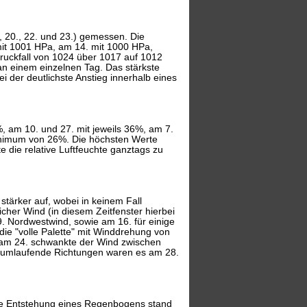
, 20., 22. und 23.) gemessen. Die
mit 1001 HPa, am 14. mit 1000 HPa,
ruckfall von 1024 über 1017 auf 1012
an einem einzelnen Tag. Das stärkste
 der deutlichste Anstieg innerhalb eines
7%, am 10. und 27. mit jeweils 36%, am 7.
inimum von 26%. Die höchsten Werte
 die relative Luftfeuchte ganztags zu
stärker auf, wobei in keinem Fall
cher Wind (in diesem Zeitfenster hierbei
. Nordwestwind, sowie am 16. für einige
ie "volle Palette" mit Winddrehung von
 am 24. schwankte der Wind zwischen
t umlaufende Richtungen waren es am 28.
die Entstehung eines Regenbogens stand