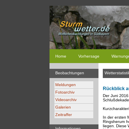
Home
Vorhersage
Warnung
Beobachtungen
Wetterstatisti
Meldungen
Rückblick a
Fotoarchiv
Der Juni 2016
Videoarchiv
Schlußdekade 
Galerien
Kurzcharakteri
Zeitraffer
In der ersten 
Ringsherum he
liegen. Diese 
Informationen