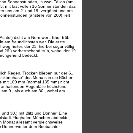
s zehn Sonnenstunden, in zwei Fällen (am
23. mit fast vollen 16 Sonnenstunden das
en uns am 2. und 19. vergönnt und am
onnenstunden (anstelle von 200) ließ
 Achtel) dicht am Normwert. Eher trüb
ln am freundlichsten war. Die erste
weg heiter, der 23. hierbei sogar völlig
 und 26.) vorherrschend trüb, wobei der 19.
durchgehend bedeckt.
lich Regen. Trocken blieben nur der 6.,
"Trockenphase" des Monats in die Bücher
e mit 109 mm (normal 135 mm) nicht
r anhaltenden Regenfälle höchstens
 am 9., als auch am 30., wobei am
. und 30.) mit Blitz und Donner. Eine
olstadt-Flughafen München abdeckte,
em Monat allesamt vergleichsweise
tzte Donnerwetter dem Beobachter