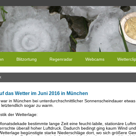
en
Blitzortung
Regenradar
Webcams
Wettercli
k
uf das Wetter im Juni 2016 in München
 war in München bei unterdurchschnittlicher Sonnenscheindauer etwas
letztendlich sogar zu warm.
stik der Wetterlage:
Monatsdekade bestimmte lange Zeit eine feucht-labile, stationäre Luftm
rrschte überall hoher Luftdruck. Dadurch bedingt ging kaum Wind und G
Wetterlage begünstigte starke Niederschläge dort, wo sich größere Gew