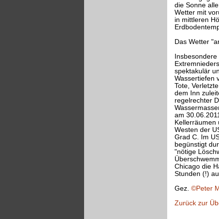
die Sonne alle
Wetter mit vor
in mittleren H
Erdbodentempe
Das Wetter "a
Insbesondere 
Extremnieders
spektakulär u
Wassertiefen 
Tote, Verletz
dem Inn zuleit
regelrechter 
Wassermassen w
am 30.06.2011
Kellerräumen 
Westen der US
Grad C. Im US
begünstigt du
"nötige Lösch
Überschwemmun
Chicago die H
Stunden (!) a
Gez.
©Peter M
Zurück zur Üb