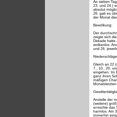
An sieben Tage
23. und 24.) 
absolut mögli
26. gab es üb
der Monat die
Bewölkung:
Der durchschni
zeigte sich di
Dekade hatte 4
wolkenlos. And
und 26. jewei
Niederschläge
Gleich an 22 (
7., 10., 20. u
eingehen. Im 
ganz ihren So
mäßigen Chara
Monatsletzten
Gewittertätigke
Anstelle der n
(weitere) grö
erreichte das
harmlos. Am 30
immerhin einig