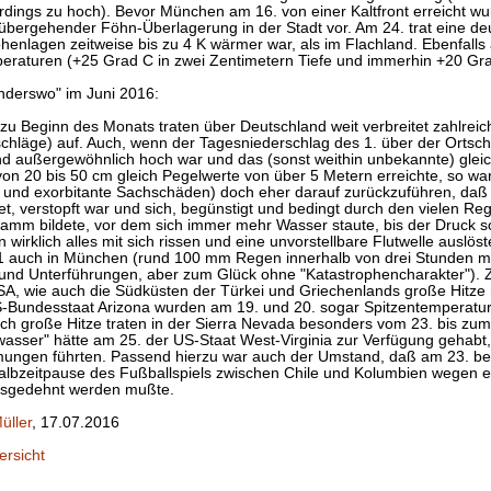
rdings zu hoch). Bevor München am 16. von einer Kaltfront erreicht wu
übergehender Föhn-Überlagerung in der Stadt vor. Am 24. trat eine deu
öhenlagen zeitweise bis zu 4 K wärmer war, als im Flachland. Ebenfall
raturen (+25 Grad C in zwei Zentimetern Tiefe und immerhin +20 Grad
nderswo" im Juni 2016:
zu Beginn des Monats traten über Deutschland weit verbreitet zahlreic
chläge) auf. Auch, wenn der Tagesniederschlag des 1. über der Ortscha
nd außergewöhnlich hoch war und das (sonst weithin unbekannte) gle
von 20 bis 50 cm gleich Pegelwerte von über 5 Metern erreichte, so 
te und exorbitante Sachschäden) doch eher darauf zurückzuführen, da
et, verstopft war und sich, begünstigt und bedingt durch den vielen Re
Damm bildete, vor dem sich immer mehr Wasser staute, bis der Druck sc
irklich alles mit sich rissen und eine unvorstellbare Flutwelle auslöst
 auch in München (rund 100 mm Regen innerhalb von drei Stunden m
und Unterführungen, aber zum Glück ohne "Katastrophencharakter"). Z
A, wie auch die Südküsten der Türkei und Griechenlands große Hitze
-Bundesstaat Arizona wurden am 19. und 20. sogar Spitzentemperature
rch große Hitze traten in der Sierra Nevada besonders vom 23. bis zu
wasser" hätte am 25. der US-Staat West-Virginia zur Verfügung gehabt
gen führten. Passend hierzu war auch der Umstand, daß am 23. bei 
albzeitpause des Fußballspiels zwischen Chile und Kolumbien wegen e
usgedehnt werden mußte.
üller
, 17.07.2016
ersicht