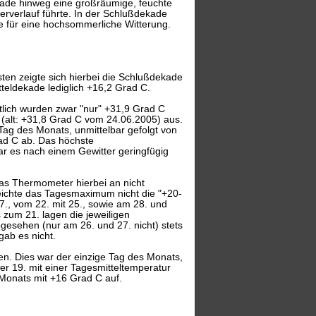
kade hinweg eine großräumige, feuchte
rverlauf führte. In der Schlußdekade
ge für eine hochsommerliche Witterung.
en zeigte sich hierbei die Schlußdekade
tteldekade lediglich +16,2 Grad C.
lich wurden zwar "nur" +31,9 Grad C
d (alt: +31,8 Grad C vom 24.06.2005) aus.
ag des Monats, unmittelbar gefolgt von
ad C ab. Das höchste
r es nach einem Gewitter geringfügig
as Thermometer hierbei an nicht
rreichte das Tagesmaximum nicht die "+20-
., vom 22. mit 25., sowie am 28. und
 zum 21. lagen die jeweiligen
esehen (nur am 26. und 27. nicht) stets
gab es nicht.
. Dies war der einzige Tag des Monats,
r 19. mit einer Tagesmitteltemperatur
Monats mit +16 Grad C auf.