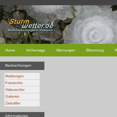
Home
Vorhersage
Warnungen
Blitzortung
R
Beobachtungen
Meldungen
Fotoarchiv
Videoarchiv
Galerien
Zeitraffer
Informationen