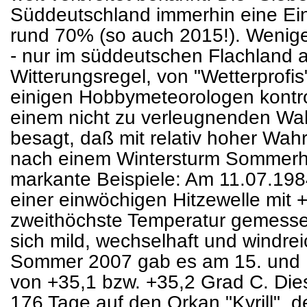
Süddeutschland immerhin eine Eint
rund 70% (so auch 2015!). Wenige
- nur im süddeutschen Flachland a
Witterungsregel, von "Wetterprofis
einigen Hobbymeteorologen kontrov
einem nicht zu verleugnenden Wah
besagt, daß mit relativ hoher Wah
nach einem Wintersturm Sommerhitz
markante Beispiele: Am 11.07.19
einer einwöchigen Hitzewelle mit 
zweithöchste Temperatur gemesse
sich mild, wechselhaft und windre
Sommer 2007 gab es am 15. und 
von +35,1 bzw. +35,2 Grad C. Dies
176 Tage auf den Orkan "Kyrill", 