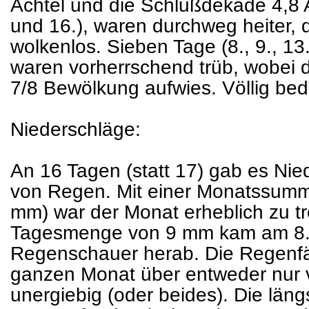
Achtel und die Schlußdekade 4,8 Ac
und 16.), waren durchweg heiter, d
wolkenlos. Sieben Tage (8., 9., 13.
waren vorherrschend trüb, wobei d
7/8 Bewölkung aufwies. Völlig bed
Niederschläge:
An 16 Tagen (statt 17) gab es Nie
von Regen. Mit einer Monatssum
mm) war der Monat erheblich zu tr
Tagesmenge von 9 mm kam am 8. i
Regenschauer herab. Die Regenfä
ganzen Monat über entweder nur v
unergiebig (oder beides). Die län