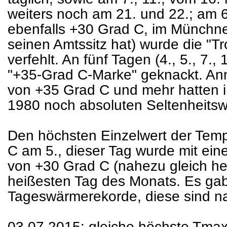
weiters noch am 21. und 22.; am 6.
ebenfalls +30 Grad C, im Münchn
seinen Amtssitz hat) wurde die "
verfehlt. An fünf Tagen (4., 5., 7.
"+35-Grad C-Marke" geknackt. An
von +35 Grad C und mehr hatten 
1980 noch absoluten Seltenheitsw
Den höchsten Einzelwert der Temp
C am 5., dieser Tag wurde mit ein
von +30 Grad C (nahezu gleich he
heißesten Tag des Monats. Es gab
Tageswärmerekorde, diese sind na
03.07.2015: gleiche höchste Tma