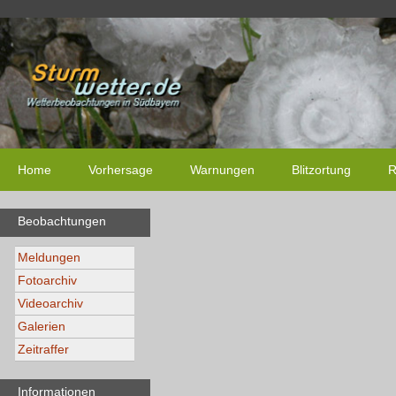
Home
Vorhersage
Warnungen
Blitzortung
R
Beobachtungen
Meldungen
Fotoarchiv
Videoarchiv
Galerien
Zeitraffer
Informationen