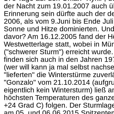
der Nacht zum 19.01.2007 auch ü
Erinnerung sein dürfte auch der
2006, als vom 9.Juni bis Ende Ju
Sonne und Hitze dominierten. Und
davor? Am 16.12.2005 fand der Hö
Westwetterlage statt, wobei in M
("schwerer Sturm") erreicht wurde.
finden sich auch in den Jahren 1
(wer will kann ja mal selbst nachs
"lieferten" die Winterstürme zuverl
"Gonzalo" vom 21.10.2014 (aufgr
eigentlich kein Wintersturm) ließ 
höchsten Temperaturen des ganzen
+24 Grad C) folgen. Der Sturmlag
am 05. und 06.06.2015 Spitzente