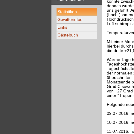
konnte zwisch
danach wurde 
uns geführt. A
Statistiken
(hoch-)sommer
Hochdruckschw
Gewitterinfos
Luft subtropis
Links
Temperaturver
Gästebuch
Mit einer Mon
hierbei durchs
die dritte +21
Warme Tage ha
Tageshöchstte
Tageshöchsttem
der normalen z
überschritten
Monatsende pa
Grad C sowohl
von +27 Grad 
einer "Tropenn
Folgende neue
09.07.2016: n
10.07.2016: n
11.07.2016: n