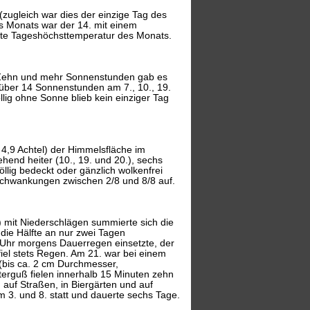
ugleich war dies der einzige Tag des
s Monats war der 14. mit einem
gste Tageshöchsttemperatur des Monats.
 Zehn und mehr Sonnenstunden gab es
on über 14 Sonnenstunden am 7., 10., 19.
lig ohne Sonne blieb kein einziger Tag
 4,9 Achtel) der Himmelsfläche im
ehend heiter (10., 19. und 20.), sechs
öllig bedeckt oder gänzlich wolkenfrei
sschwankungen zwischen 2/8 und 8/8 auf.
.) mit Niederschlägen summierte sich die
die Hälfte an nur zwei Tagen
 Uhr morgens Dauerregen einsetzte, der
fiel stets Regen. Am 21. war bei einem
(bis ca. 2 cm Durchmesser,
erguß fielen innerhalb 15 Minuten zehn
uf Straßen, in Biergärten und auf
 3. und 8. statt und dauerte sechs Tage.