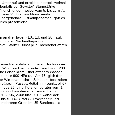
) stärker auf und erreichte hierbei zweimal,
enfalls bei Gewitter) Sturmstärke
Windrichtungen, wobei vom 5. bis zum 7.,
und vom 29. bis zum Monatsende
vorübergehende "Ostkomponenten" gab es
lich präsentierte.
 an drei Tagen (10., 19. und 20.) auf,
en. In den Nachmittags- und
iet. Starker Dunst plus Hochnebel waren
treme Regenfälle auf, die zu Hochwasser
it Windgeschwindigkeiten von bis zu 200
iche Leben lahm. Über offenem Wasser
p unter 900 HPa auf. Am 13. glich der
ner Winterlandschaft. Schäden, besonders
oßraum Passau/Rottal-Inn (punktuell 67
des 26. eine Tiefsttemperatur von -1
ind dort um diese Jahreszeit häufig und
2001, 2006, 2008 und 2010, wobei der
 bis zu +42 Grad C, Trockenheit und
n mehreren Orten im US-Bundesstaat