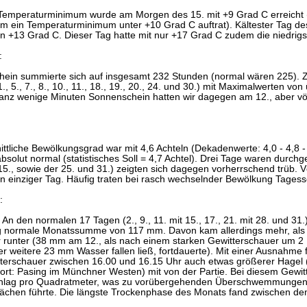
Temperaturminimum wurde am Morgen des 15. mit +9 Grad C erreicht (z
m ein Temperaturminimum unter +10 Grad C auftrat). Kältester Tag de
on +13 Grad C. Dieser Tag hatte mit nur +17 Grad C zudem die niedri
:
ein summierte sich auf insgesamt 232 Stunden (normal wären 225).
1., 5., 7., 8., 10., 11., 18., 19., 20., 24. und 30.) mit Maximalwerten v
ganz wenige Minuten Sonnenschein hatten wir dagegen am 12., aber völ
ttliche Bewölkungsgrad war mit 4,6 Achteln (Dekadenwerte: 4,0 - 4,8 -
bsolut normal (statistisches Soll = 4,7 Achtel). Drei Tage waren durchg
15., sowie der 25. und 31.) zeigten sich dagegen vorherrschend trüb. V
ein einziger Tag. Häufig traten bei rasch wechselnder Bewölkung Tage
:
An den normalen 17 Tagen (2., 9., 11. mit 15., 17., 21. mit 28. und 31
lig normale Monatssumme von 117 mm. Davon kam allerdings mehr, als 
r runter (38 mm am 12., als nach einem starken Gewitterschauer um 2
r weitere 23 mm Wasser fallen ließ, fortdauerte). Mit einer Ausnahme 
tterschauer zwischen 16.00 und 16.15 Uhr auch etwas größerer Hagel 
rt: Pasing im Münchner Westen) mit von der Partie. Bei diesem Gewitt
chlag pro Quadratmeter, was zu vorübergehenden Überschwemmungen a
flächen führte. Die längste Trockenphase des Monats fand zwischen dem