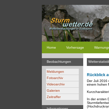
Home
Vorhersage
Warnung
Beobachtungen
Wetterstatisti
Meldungen
Rückblick a
Fotoarchiv
Der Juli 2016
Videoarchiv
einem hohen 
Galerien
Kurzcharakteri
Zeitraffer
In der ersten
Sturmtiefentw
(Hochdruckran
Informationen