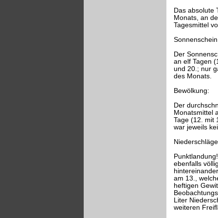
Das absolute 
Monats, an de
Tagesmittel v
Sonnenschein
Der Sonnensch
an elf Tagen (
und 20.; nur 
des Monats.
Bewölkung:
Der durchschni
Monatsmittel a
Tage (12. mit 
war jeweils k
Niederschläge
Punktlandung! 
ebenfalls völ
hintereinande
am 13., welche
heftigen Gewi
Beobachtungso
Liter Nieders
weiteren Frei