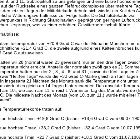
en 9. und 11. Subtropikluft zu uns gelangen und eine kurze hochsommer
auf der Rückseite eines ganzen Tiefdruckkomplexes über mehrere Tage
n den letzten Tagen der Mitteldekade dehnte sich wieder ein Keil des
liche Witterungsverhältnisse zur Folge hatte. Die Schlußdekade war -
erpunktes in Richtung Skandinavien - geprägt von geringen Luftdruck
chen Ursprungs, was zu einer erhöhten Gewitterbereitschaft führte.
hältnisse:
atsmitteltemperatur von +20,9 Grad C war der Monat in München um e
chnittliche +21,4 Grad C, die zweite aufgrund eines Kälteeinbruches 
,6 Grad C aufzuweisen.
tten wir 28 (normal wären 23 gewesen), nur an den drei Tagen zwisc
mperatur nicht erreicht. Anstelle der normalen zwölf gab es 21 Somme
peratur hatten nur der 2., 3., 4., 6. und 31., sowie die fünf Tage im Ze
wei "Heißen Tage" wurde die +30 Grad C-Marke gleich an fünf Tagen (8.,
. In insgesamt 21 Nächten des Monats sank die Temperatur nicht unter
ssierte dies gleich an 14 Tagen hintereinander. Das absolute Temp
 am 10., wie auch am 11. erreicht. Wärmster Tag des Monats wurde (hie
C. Die mildeste Nacht des Monats (vom 10. zum 11.) wurde mit einer 
acht".
 Temperaturrekorde traten auf:
eue höchste Tmin. +19,8 Grad C (bisher: +18,6 Grad C vom 09.07.190
eue höchste Tmax. +33,2 Grad C (bisher: +32,4 Grad C vom 10.07.195
eue höchste Tmin. +21,7 Grad C (bisher: +18,3 Grad C vom 11.07.1889