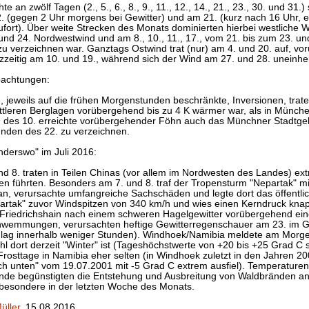
te an zwölf Tagen (2., 5., 6., 8., 9., 11., 12., 14., 21., 23., 30. und 31.
. (gegen 2 Uhr morgens bei Gewitter) und am 21. (kurz nach 16 Uhr, eb
ufort). Über weite Strecken des Monats dominierten hierbei westliche 
und 24. Nordwestwind und am 8., 10., 11., 17., vom 21. bis zum 23. 
u verzeichnen war. Ganztags Ostwind trat (nur) am 4. und 20. auf, 
zeitig am 10. und 19., während sich der Wind am 27. und 28. uneinheit
bachtungen:
jeweils auf die frühen Morgenstunden beschränkte, Inversionen, traten
ittleren Berglagen vorübergehend bis zu 4 K wärmer war, als in Münch
des 10. erreichte vorübergehender Föhn auch das Münchner Stadtgeb
unden des 22. zu verzeichnen.
nderswo" im Juli 2016:
nd 8. traten in Teilen Chinas (vor allem im Nordwesten des Landes) ex
en führten. Besonders am 7. und 8. traf der Tropensturm "Nepartak" m
an, verursachte umfangreiche Sachschäden und legte dort das öffentl
partak" zuvor Windspitzen von 340 km/h und wies einen Kerndruck knap
in-Friedrichshain nach einem schweren Hagelgewitter vorübergehend ei
wemmungen, verursachten heftige Gewitterregenschauer am 23. im Gr
ag innerhalb weniger Stunden). Windhoek/Namibia meldete am Morgen 
 dort derzeit "Winter" ist (Tageshöchstwerte von +20 bis +25 Grad C s
Frosttage in Namibia eher selten (in Windhoek zuletzt in den Jahren 
ch unten" vom 19.07.2001 mit -5 Grad C extrem ausfiel). Temperaturen
nde begünstigten die Entstehung und Ausbreitung von Waldbränden a
nsbesondere in der letzten Woche des Monats.
üller
, 15.08.2016