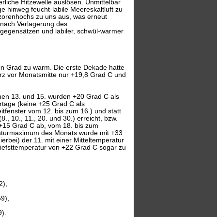
liche Hitzewelle auslösen. Unmittelbar
 hinweg feucht-labile Meereskaltluft zu
 Azorenhochs zu uns aus, was erneut
 nach Verlagerung des
gegensätzen und labiler, schwül-warmer
in Grad zu warm. Die erste Dekade hatte
kurz vor Monatsmitte nur +19,8 Grad C und
hen 13. und 15. wurden +20 Grad C als
rtage (keine +25 Grad C als
itfenster vom 12. bis zum 16.) und statt
 10., 11., 20. und 30.) erreicht, bzw.
 +15 Grad C ab, vom 18. bis zum
eraturmaximum des Monats wurde mit +33
rbei) der 11. mit einer Mitteltemperatur
Tiefsttemperatur von +22 Grad C sogar zu
2),
9),
).