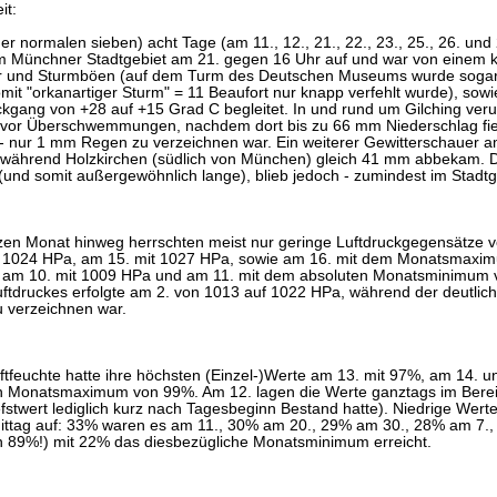
it:
der normalen sieben) acht Tage (am 11., 12., 21., 22., 23., 25., 26. und 
 im Münchner Stadtgebiet am 21. gegen 16 Uhr auf und war von einem k
 und Sturmböen (auf dem Turm des Deutschen Museums wurde sogar 
it "orkanartiger Sturm" = 11 Beaufort nur knapp verfehlt wurde), so
kgang von +28 auf +15 Grad C begleitet. In und rund um Gilching verur
avor Überschwemmungen, nachdem dort bis zu 66 mm Niederschlag fiel
 - nur 1 mm Regen zu verzeichnen war. Ein weiterer Gewitterschauer
 während Holzkirchen (südlich von München) gleich 41 mm abbekam. D
(und somit außergewöhnlich lange), blieb jedoch - zumindest im Stadtg
en Monat hinweg herrschten meist nur geringe Luftdruckgegensätze vo
ls 1024 HPa, am 15. mit 1027 HPa, sowie am 16. mit dem Monatsmaxim
 am 10. mit 1009 HPa und am 11. mit dem absoluten Monatsminimum 
uftdruckes erfolgte am 2. von 1013 auf 1022 HPa, während der deutlich
 verzeichnen war.
uftfeuchte hatte ihre höchsten (Einzel-)Werte am 13. mit 97%, am 14. u
 Monatsmaximum von 99%. Am 12. lagen die Werte ganztags im Berei
fstwert lediglich kurz nach Tagesbeginn Bestand hatte). Niedrige Werte 
ttag auf: 33% waren es am 11., 30% am 20., 29% am 30., 28% am 7.,
 89%!) mit 22% das diesbezügliche Monatsminimum erreicht.