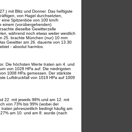
27.) mit Blitz und Donner. Das heftigste
räftigen, von Hagel durchsetzten,
eine Spitzenböe von 100 km/h
wie einem (vorübergehenden)
sachte dieselbe Gewitterzelle
en, während noch etwas weiter westlich
 am 25. brachte München (nur) 10 mm
as Gewitter am 26. dauerte von 13.30
ebiet - absolut harmlos.
r. Die höchsten Werte traten am 4. und
um von 1028 HPa auf. Die niedrigsten
von 1008 HPa gemessen. Der stärkste
ste Luftdruckfall von 1019 HPa auf 1009
nd 22. mit jeweils 98% und am 12. mit
ch von 73% bis 99% (wobei der
traten jahreszeitlich bedingt häufig am
 27% am 10. und am 8. wurde (nach