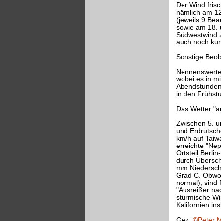
Der Wind frisch
nämlich am 12
(jeweils 9 Bea
sowie am 18. 
Südwestwind z
auch noch kurz
Sonstige Beo
Nennenswerte, 
wobei es in m
Abendstunden 
in den Frühst
Das Wetter "a
Zwischen 5. u
und Erdrutsch
km/h auf Taiw
erreichte "Ne
Ortsteil Berl
durch Übersch
mm Niederschl
Grad C. Obwohl
normal), sind 
"Ausreißer na
stürmische Wi
Kalifornien i
Gez.
©Peter M