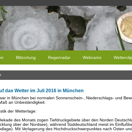
en
Blitzortung
Regenradar
Webcams
Wettercli
k
uf das Wetter im Juli 2016 in München
 war in München bei normalen Sonnenschein-, Niederschlags- und Bew
Maß an Unbeständigkeit.
stik der Wetterlage:
 Dekade des Monats zogen Tiefdruckgebiete über den Norden Deutschla
icklung über der Nordsee), während Süddeutschland meist im Einflußbe
dlage). Mit Verlagerung des Hochdruckschwerpunktes nach Osten und vo