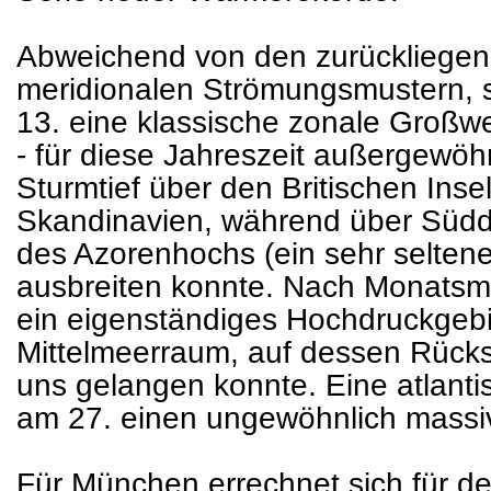
Abweichend von den zurückliegen
meridionalen Strömungsmustern, st
13. eine klassische zonale Großwet
- für diese Jahreszeit außergewöh
Sturmtief über den Britischen Ins
Skandinavien, während über Südde
des Azorenhochs (ein sehr selten
ausbreiten konnte. Nach Monatsmi
ein eigenständiges Hochdruckgebi
Mittelmeerraum, auf dessen Rückse
uns gelangen konnte. Eine atlanti
am 27. einen ungewöhnlich massi
Für München errechnet sich für d