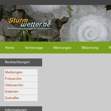
Home
Vorhersage
Warnungen
Blitzortung
R
Beobachtungen
Meldungen
Fotoarchiv
Videoarchiv
Galerien
Zeitraffer
Informationen