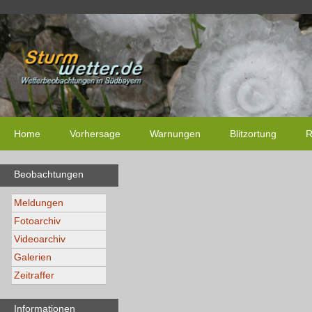
Home
Vorhersage
Warnungen
Blitzortung
R
Beobachtungen
Meldungen
Fotoarchiv
Videoarchiv
Galerien
Zeitraffer
Informationen