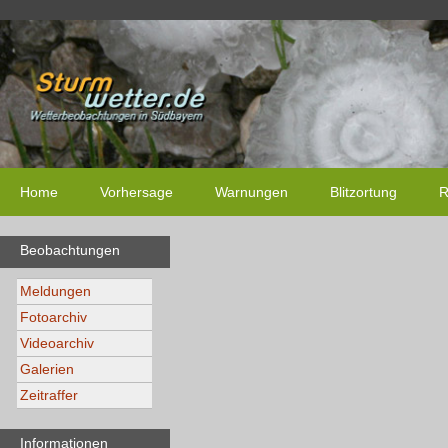
Home
Vorhersage
Warnungen
Blitzortung
R
Beobachtungen
Meldungen
Fotoarchiv
Videoarchiv
Galerien
Zeitraffer
Informationen