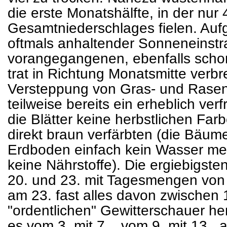
die erste Monatshälfte, in der nu
Gesamtniederschlages fielen. Auf
oftmals anhaltender Sonneneinstr
vorangegangenen, ebenfalls schon
trat in Richtung Monatsmitte verbre
Versteppung von Gras- und Rasen
teilweise bereits ein erheblich verf
die Blätter keine herbstlichen Far
direkt braun verfärbten (die Bäu
Erdboden einfach kein Wasser meh
keine Nährstoffe). Die ergiebigst
20. und 23. mit Tagesmengen von 
am 23. fast alles davon zwischen
"ordentlichen" Gewitterschauer he
es vom 3. mit 7., ,vom 9. mit 13.,