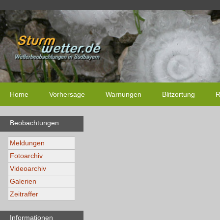
Home
Vorhersage
Warnungen
Blitzortung
R
Beobachtungen
Meldungen
Fotoarchiv
Videoarchiv
Galerien
Zeitraffer
Informationen