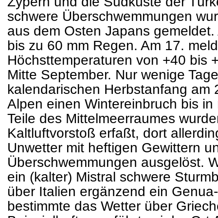
Zypern und die Südküste der Türk
schwere Überschwemmungen wurd
aus dem Osten Japans gemeldet. A
bis zu 60 mm Regen. Am 17. meldet
Höchsttemperaturen von +40 bis +
Mitte September. Nur wenige Tage
kalendarischen Herbstanfang am 23
Alpen einen Wintereinbruch bis in 
Teile des Mittelmeerraumes wurd
Kaltluftvorstoß erfaßt, dort aller
Unwetter mit heftigen Gewittern 
Überschwemmungen ausgelöst. Wä
ein (kalter) Mistral schwere Sturm
über Italien ergänzend ein Genua-T
bestimmte das Wetter über Griech