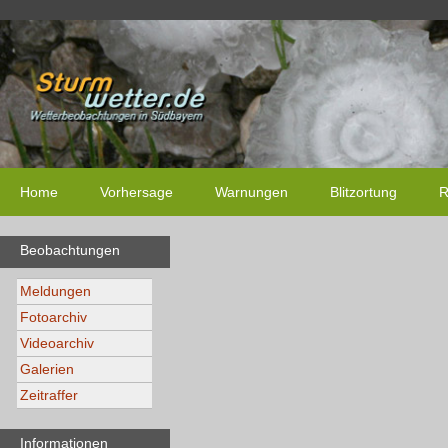
Home
Vorhersage
Warnungen
Blitzortung
R
Beobachtungen
Meldungen
Fotoarchiv
Videoarchiv
Galerien
Zeitraffer
Informationen