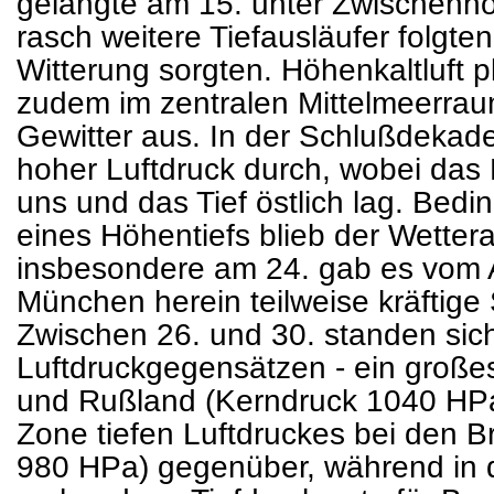
gelangte am 15. unter Zwischenho
rasch weitere Tiefausläufer folgten
Witterung sorgten. Höhenkaltluft pl
zudem im zentralen Mittelmeerrau
Gewitter aus. In der Schlußdekad
hoher Luftdruck durch, wobei das
uns und das Tief östlich lag. Bedi
eines Höhentiefs blieb der Wetterab
insbesondere am 24. gab es vom 
München herein teilweise kräftige
Zwischen 26. und 30. standen sich
Luftdruckgegensätzen - ein groß
und Rußland (Kerndruck 1040 HPa
Zone tiefen Luftdruckes bei den Br
980 HPa) gegenüber, während in 