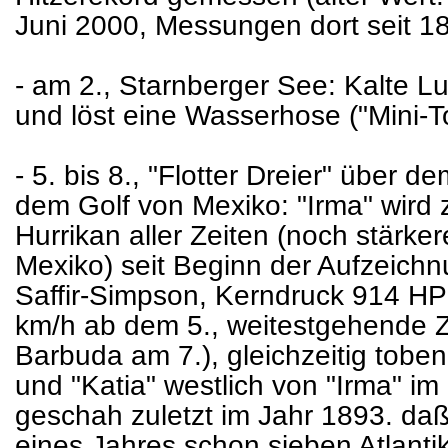
Juni 2000, Messungen dort seit 18
- am 2., Starnberger See: Kalte Lu
und löst eine Wasserhose ("Mini-T
- 5. bis 8., "Flotter Dreier" über d
dem Golf von Mexiko: "Irma" wird 
Hurrikan aller Zeiten (noch stärker
Mexiko) seit Beginn der Aufzeich
Saffir-Simpson, Kerndruck 914 HP
km/h ab dem 5., weitestgehende Z
Barbuda am 7.), gleichzeitig toben
und "Katia" westlich von "Irma" im
geschah zuletzt im Jahr 1893. da
eines Jahres schon sieben Atlanti