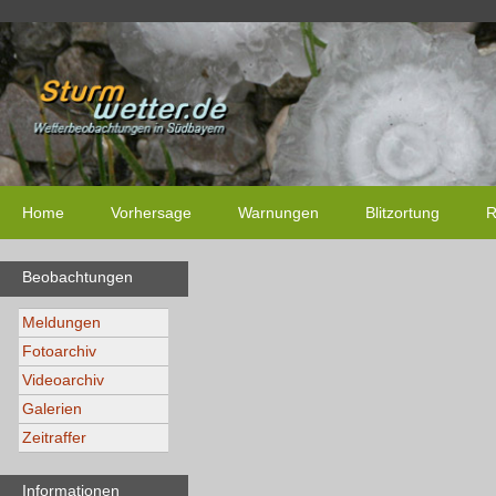
Home
Vorhersage
Warnungen
Blitzortung
R
Beobachtungen
Meldungen
Fotoarchiv
Videoarchiv
Galerien
Zeitraffer
Informationen