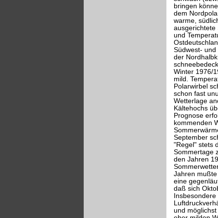
bringen können
dem Nordpolar
warme, südlic
ausgerichtete
und Temperatu
Ostdeutschland
Südwest- und W
der Nordhalb
schneebedeckt)
Winter 1976/1
mild. Tempera
Polarwirbel s
schon fast un
Wetterlage and
Kältehochs üb
Prognose erfol
kommenden Win
Sommerwärme 
September scho
"Regel" stets 
Sommertage zw
den Jahren 19
Sommerwetter 
Jahren mußte 
eine gegenläuf
daß sich Okto
Insbesondere g
Luftdruckverhä
und möglichst
eher milden Wi