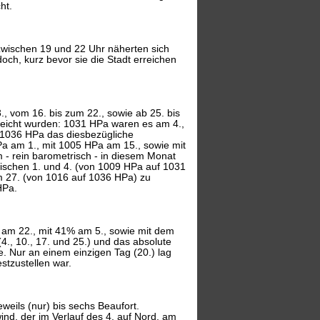
ht.
zwischen 19 und 22 Uhr näherten sich
och, kurz bevor sie die Stadt erreichen
, vom 16. bis zum 22., sowie ab 25. bis
eicht wurden: 1031 HPa waren es am 4.,
 1036 HPa das diesbezügliche
a am 1., mit 1005 HPa am 15., sowie mit
- rein barometrisch - in diesem Monat
wischen 1. und 4. (von 1009 HPa auf 1031
m 27. (von 1016 auf 1036 HPa) zu
HPa.
7% am 22., mit 41% am 5., sowie mit dem
, 10., 17. und 25.) und das absolute
. Nur an einem einzigen Tag (20.) lag
tzustellen war.
eweils (nur) bis sechs Beaufort.
nd, der im Verlauf des 4. auf Nord, am