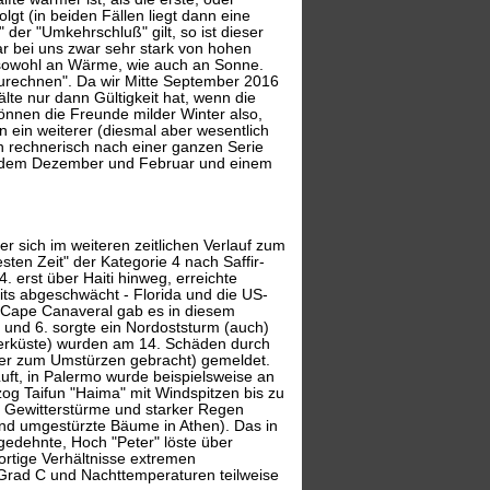
lgt (in beiden Fällen liegt dann eine
der "Umkehrschluß" gilt, so ist dieser
r bei uns zwar sehr stark von hohen
e sowohl an Wärme, wie auch an Sonne.
zurechnen". Da wir Mitte September 2016
lte nur dann Gültigkeit hat, wenn die
können die Freunde milder Winter also,
 ein weiterer (diesmal aber wesentlich
in rechnerisch nach einer ganzen Serie
 mildem Dezember und Februar und einem
r sich im weiteren zeitlichen Verlauf zum
sten Zeit" der Kategorie 4 nach Saffir-
 erst über Haiti hinweg, erreichte
ts abgeschwächt - Florida und die US-
 Cape Canaveral gab es in diesem
nd 6. sorgte ein Nordoststurm (auch)
meerküste) wurden am 14. Schäden durch
pper zum Umstürzen gebracht) gemeldet.
Luft, in Palermo wurde beispielsweise an
g Taifun "Haima" mit Windspitzen bis zu
e Gewitterstürme und starker Regen
nd umgestürzte Bäume in Athen). Das in
gedehnte, Hoch "Peter" löste über
ortige Verhältnisse extremen
Grad C und Nachttemperaturen teilweise