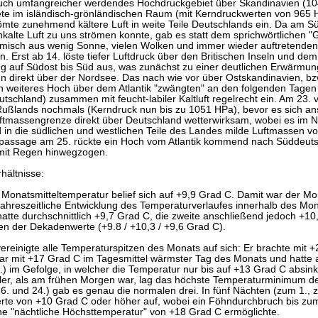
ch umfangreicher werdendes Hochdruckgebiet über Skandinavien (10
ete im isländisch-grönländischen Raum (mit Kerndruckwerten von 965 H
ömte zunehmend kältere Luft in weite Teile Deutschlands ein. Da am
kalte Luft zu uns strömen konnte, gab es statt dem sprichwörtlichen "
Gemisch aus wenig Sonne, vielen Wolken und immer wieder auftretenden
. Erst ab 14. löste tiefer Luftdruck über den Britischen Inseln und de
 auf Südost bis Süd aus, was zunächst zu einer deutlichen Erwärmung 
ann direkt über der Nordsee. Das nach wie vor über Ostskandinavien, 
n weiteres Hoch über dem Atlantik "zwängten" an den folgenden Tagen d
utschland) zusammen mit feucht-labiler Kaltluft regelrecht ein. Am 23. 
ßlands nochmals (Kerndruck nun bis zu 1051 HPa), bevor es sich ans
ftmassengrenze direkt über Deutschland wetterwirksam, wobei es im 
d in die südlichen und westlichen Teile des Landes milde Luftmassen v
ntpassage am 25. rückte ein Hoch vom Atlantik kommend nach Süddeut
 mit Regen hinwegzogen.
hältnisse:
Monatsmitteltemperatur belief sich auf +9,9 Grad C. Damit war der Mo
jahreszeitliche Entwicklung des Temperaturverlaufes innerhalb des Mon
atte durchschnittlich +9,7 Grad C, die zweite anschließend jedoch +10,
en der Dekadenwerte (+9.8 / +10,3 / +9,6 Grad C).
vereinigte alle Temperaturspitzen des Monats auf sich: Er brachte mit
ar mit +17 Grad C im Tagesmittel wärmster Tag des Monats und hatte 
.) im Gefolge, in welcher die Temperatur nur bis auf +13 Grad C absi
hler, als am frühen Morgen war, lag das höchste Temperaturminimum 
16. und 24.) gab es genau die normalen drei. In fünf Nächten (zum 1.,
werte von +10 Grad C oder höher auf, wobei ein Föhndurchbruch bis zu
ine "nächtliche Höchsttemperatur" von +18 Grad C ermöglichte.