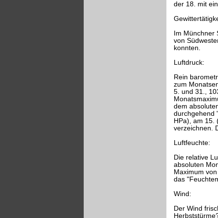
der 18. mit e
Gewittertätigke
Im Münchner S
von Südwesten 
konnten.
Luftdruck:
Rein barometr
zum Monatsend
5. und 31., 1
Monatsmaximum
dem absoluten
durchgehend "
HPa), am 15. 
verzeichnen. D
Luftfeuchte:
Die relative L
absoluten Mon
Maximum von 1
das "Feuchtem
Wind:
Der Wind frisc
Herbststürme?