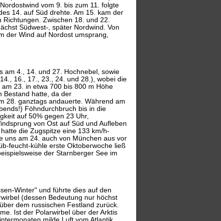
Nordostwind vom 9. bis zum 11. folgte
des 14. auf Süd drehte. Am 15. kam der
n Richtungen. Zwischen 18. und 22.
nächst Südwest-, später Nordwind. Von
em der Wind auf Nordost umsprang,
 es am 4., 14. und 27. Hochnebel, sowie
4., 16., 17., 23., 24. und 28.), wobei die
t am 23. in etwa 700 bis 800 m Höhe
 Bestand hatte, da der
 am 28. ganztags andauerte. Während am
bends!) Föhndurchbruch bis in die
igkeit auf 50% gegen 23 Uhr,
Windsprung von Ost auf Süd und Aufleben
 hatte die Zugspitze eine 133 km/h-
te uns am 24. auch von München aus vor
rüb-feucht-kühle erste Oktoberwoche ließ
eispielsweise der Starnberger See im
sen-Winter" und führte dies auf den
rwirbel (dessen Bedeutung nur höchst
 über dem russischen Festland zurück.
e. Ist der Polarwirbel über der Arktis
Wintermonaten milde Luft vom Atlantik