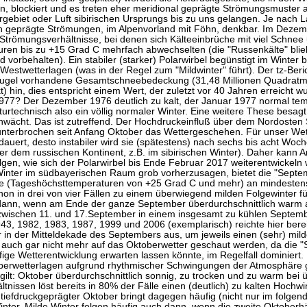
, blockiert und es treten eher meridional geprägte Strömungsmuster au
gebiet oder Luft sibirischen Ursprungs bis zu uns gelangen. Je nach 
h geprägte Strömungen, im Alpenvorland mit Föhn, denkbar. Im Dezemb
 Strömungsverhältnisse, bei denen sich Kälteeinbrüche mit viel Schne
ren bis zu +15 Grad C mehrfach abwechselten (die "Russenkälte" bli
 vorbehalten). Ein stabiler (starker) Polarwirbel begünstigt im Winter 
estwetterlagen (was in der Regel zum "Mildwinter" führt). Der tz-Beri
kugel vorhandene Gesamtschneebedeckung (31,48 Millionen Quadrat
 hin, dies entspricht einem Wert, der zuletzt vor 40 Jahren erreicht
977? Der Dezember 1976 deutlich zu kalt, der Januar 1977 normal temp
turtechnisch also ein völlig normaler Winter. Eine weitere These besa
chwächt. Das ist zutreffend. Der Hochdruckeinfluß über dem Nordosten 
unterbrochen seit Anfang Oktober das Wettergeschehen. Für unser Wett
auert, desto instabiler wird sie (spätestens) nach sechs bis acht Woch
er dem russischen Kontinent, z.B. im sibirischen Winter). Daher kann 
gen, wie sich der Polarwirbel bis Ende Februar 2017 weiterentwickeln w
ter im südbayerischen Raum grob vorherzusagen, bietet die "Septemb
(Tageshöchsttemperaturen von +25 Grad C und mehr) an mindestens 
n in drei von vier Fällen zu einem überwiegend milden Folgewinter fü
dann, wenn am Ende der ganze September überdurchschnittlich warm ausf
ischen 11. und 17.September in einem insgesamt zu kühlen September
43, 1982, 1983, 1987, 1999 und 2006 (exemplarisch) reichte hier berei
in der Mitteldekade des Septembers aus, um jeweils einen (sehr) milde
auch gar nicht mehr auf das Oktoberwetter geschaut werden, da die "S
ige Wetterentwicklung erwarten lassen könnte, im Regelfall dominiert
berwetterlagen aufgrund rhythmischer Schwingungen der Atmosphäre 
ilt: Oktober überdurchschnittlich sonnig, zu trocken und zu warm bei 
ltnissen löst bereits in 80% der Fälle einen (deutlich) zu kalten Hochw
 tiefdruckgeprägter Oktober bringt dagegen häufig (nicht nur im folge
nter. Milde Winter folgen häufig auch dann, wenn die zweite Oktoberhälf