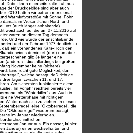
f. Dabei kann einerseits kalte Luft aus
Lage der Druckgebilde sind aber auch
er 2010 hatten wir extrem meridional
e und Warmluftvorstöße mit Sonne, Föhn
eb damals im Wesentlichen Nord- und
bei uns (auch länger anhaltende)
cht weist auch auf die am 07.11.2016 auf
meter waren an diesem Tag demnach
 wurde. Und wie wurde der anschließende
eriert und der Februar 1977 deutlich zu
gt, daß ein vorhandenes Kälte-Hoch den
Skandinaviens dominiert (dort) nun aber
ergeschehen gilt: Je länger eine
en (anders ist dies allerdings bei großen
Anfang November keine (sichere)
ird. Eine recht gute Möglichkeit, den
erregel", welche besagt, daß richtige
drei Tagen zwischen 11. und 17.
hren. Am sichersten funktionierte diese
iel. Im Vorjahr reichten bereits vier
monat als "Winterkiller" aus. Auch in
ts eine Wetterphase mit richtigem
n Winter nach sich zu ziehen. In diesen
eptemberregel" eine "Oktoberregel", die
. Die "Oktoberregel" wiederum besagt,
gerne im Januar wiederholen.
überdurchschnittlichen
intermonat Januar aus. Ein nasser, kühler
nden Januar) einen wechselhaften und
te wärmer ist, als die erste, oder