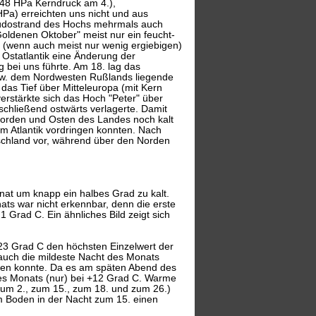
48 HPa Kerndruck am 4.),
Pa) erreichten uns nicht und aus
 Südostrand des Hochs mehrmals auch
Goldenen Oktober" meist nur ein feucht-
 (wenn auch meist nur wenig ergiebigen)
m Ostatlantik eine Änderung der
bei uns führte. Am 18. lag das
bzw. dem Nordwesten Rußlands liegende
as Tief über Mitteleuropa (mit Kern
verstärkte sich das Hoch "Peter" über
chließend ostwärts verlagerte. Damit
Norden und Osten des Landes noch kalt
om Atlantik vordringen konnten. Nach
schland vor, während über den Norden
nat um knapp ein halbes Grad zu kalt.
ats war nicht erkennbar, denn die erste
1 Grad C. Ein ähnliches Bild zeigt sich
 +23 Grad C den höchsten Einzelwert der
auch die mildeste Nacht des Monats
nken konnte. Da es am späten Abend des
des Monats (nur) bei +12 Grad C. Warme
 zum 2., zum 15., zum 18. und zum 26.)
m Boden in der Nacht zum 15. einen