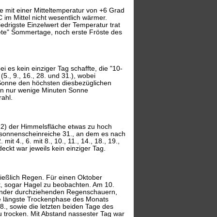
e mit einer Mitteltemperatur von +6 Grad
 im Mittel nicht wesentlich wärmer.
edrigste Einzelwert der Temperatur trat
tete" Sommertage, noch erste Fröste des
es kein einziger Tag schaffte, die "10-
, 9., 16., 28. und 31.), wobei
 Sonne den höchsten diesbezüglichen
tten nur wenige Minuten Sonne
rahl.
5,2) der Himmelsfläche etwas zu hoch
er sonnenscheinreiche 31., an dem es nach
t 4., 6. mit 8., 10., 11., 14., 18., 19.,
eckt war jeweils kein einziger Tag.
ließlich Regen. Für einen Oktober
ft, sogar Hagel zu beobachten. Am 10.
nander durchziehenden Regenschauern,
ie längste Trockenphase des Monats
28., sowie die letzten beiden Tage des
trocken. Mit Abstand nassester Tag war