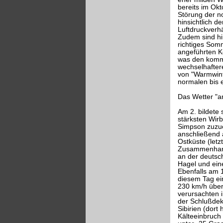
bereits im Okt
Störung der no
hinsichtlich 
Luftdruckverh
Zudem sind hi
richtiges Somm
angeführten Ke
was den komme
wechselhaftere
von "Warmwint
normalen bis 
Das Wetter "a
Am 2. bildete 
stärksten Wirb
Simpson zuzuo
anschließend 
Ostküste (let
Zusammenhang 
an der deutsc
Hagel und ein
Ebenfalls am 1
diesem Tag ei
230 km/h über
verursachten 
der Schlußdek
Sibirien (dort
Kälteeinbruch