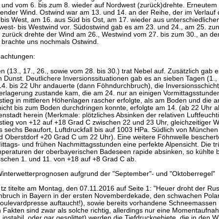
t und vom 6. bis zum 8. wieder auf Nordwest (zurück)drehte. Erneutem 
ender Wind. Ostwind war am 13. und 14. an der Reihe, der im Verlauf 
bis West, am 16. aus Süd bis Ost, am 17. wieder aus unterschiedliche
west- bis Westwind vor. Südostwind gab es am 23. und 24., am 25. zu
 zurück drehte der Wind am 26., Westwind vom 27. bis zum 30., an d
1. brachte uns nochmals Ostwind.
bachtungen:
 (13., 17., 26., sowie vom 28. bis 30.) trat Nebel auf. Zusätzlich gab
 Dunst. Deutlichere Inversionssituationen gab es an sieben Tagen (1., 1
14. bis 22 Uhr andauerte (dann Föhndurchbruch), die Inversionsschich
rlagerung zustande kam, die am 24. nur an einigen Vormittagsstunden
tieg in mittleren Höhenlagen rascher erfolgte, als am Boden und die
nicht bis zum Boden durchdringen konnte, erfolgte am 14. (ab 22 Uhr a
stadt herein (Merkmale: plötzliches Absinken der relativen Luftfeucht
tieg von +12 auf +18 Grad C zwischen 22 und 23 Uhr, gleichzeitiger 
s sechs Beaufort, Luftdruckfall bis auf 1003 HPa. Südlich von München
d Oberstdorf +20 Grad C um 22 Uhr). Eine weitere Föhnwelle bescher
ittags- und frühen Nachmittagsstunden eine perfekte Alpensicht. Die t
peraturen der oberbayerischen Badeseen rapide absinken, so kühlte b
ischen 1. und 11. von +18 auf +8 Grad C ab.
Winterwetterprognosen aufgrund der "September"- und "Oktoberregel"
z titelte am Montag, den 07.11.2016 auf Seite 1: "Heuer droht der Rus
inbruch in Bayern in der ersten Novemberdekade, den schwachen Pola
 Boulevardpresse auftaucht!), sowie bereits vorhandene Schneemassen
Fakten sind zwar als solche richtig, allerdings nur eine Momentaufnahm
instabil, oder gar gesplittet) werden die Tiefdruckgebiete, die in den 