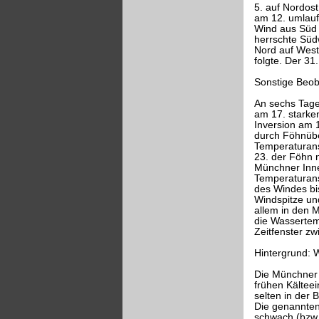
5. auf Nordos
am 12. umlauf
Wind aus Süd 
herrschte Süd
Nord auf West
folgte. Der 3
Sonstige Beo
An sechs Tagen
am 17. starken
Inversion am 
durch Föhnübe
Temperaturans
23. der Föhn 
Münchner Innen
Temperaturans
des Windes bi
Windspitze un
allem in den M
die Wassertem
Zeitfenster zw
Hintergrund: 
Die Münchner t
frühen Kältee
selten in der
Die genannten 
schwach (bzw. 