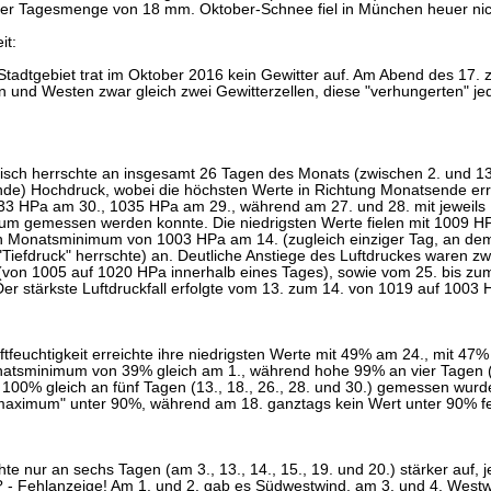
iner Tagesmenge von 18 mm. Oktober-Schnee fiel in München heuer nic
it:
tadtgebiet trat im Oktober 2016 kein Gewitter auf. Am Abend des 17. 
und Westen zwar gleich zwei Gewitterzellen, diese "verhungerten" jed
isch herrschte an insgesamt 26 Tagen des Monats (zwischen 2. und 13.
e) Hochdruck, wobei die höchsten Werte in Richtung Monatsende err
033 HPa am 30., 1035 HPa am 29., während am 27. und 28. mit jeweils
 gemessen werden konnte. Die niedrigsten Werte fielen mit 1009 HP
 Monatsminimum von 1003 HPa am 14. (zugleich einziger Tag, an dem 
Tiefdruck" herrschte) an. Deutliche Anstiege des Luftdruckes waren z
(von 1005 auf 1020 HPa innerhalb eines Tages), sowie vom 25. bis zu
er stärkste Luftdruckfall erfolgte vom 13. zum 14. von 1019 auf 1003 
uftfeuchtigkeit erreichte ihre niedrigsten Werte mit 49% am 24., mit 4
atsminimum von 39% gleich am 1., während hohe 99% an vier Tagen (4.
00% gleich an fünf Tagen (13., 18., 26., 28. und 30.) gemessen wurde
aximum" unter 90%, während am 18. ganztags kein Wert unter 90% fes
hte nur an sechs Tagen (am 3., 13., 14., 15., 19. und 20.) stärker auf, j
 - Fehlanzeige! Am 1. und 2. gab es Südwestwind, am 3. und 4. Westwi