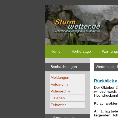
Home
Vorhersage
Warnung
Beobachtungen
Wetterstatisti
Meldungen
Rückblick a
Fotoarchiv
Der Oktober 2
Videoarchiv
windschwach. 
Hochdruckeinf
Galerien
Kurzcharakteri
Zeitraffer
Am 1. lag tief
liegenden Höh
Informationen