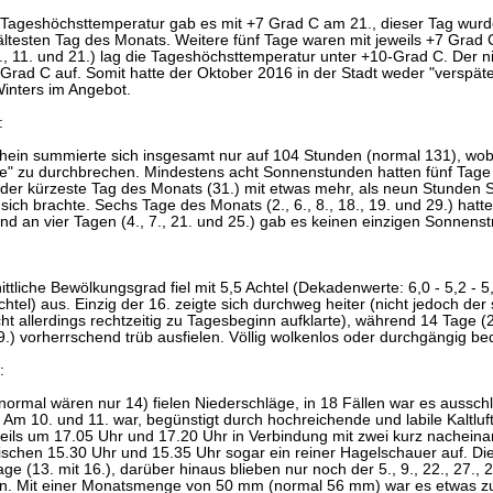
e Tageshöchsttemperatur gab es mit +7 Grad C am 21., dieser Tag wurd
testen Tag des Monats. Weitere fünf Tage waren mit jeweils +7 Grad C
, 11. und 21.) lag die Tageshöchsttemperatur unter +10-Grad C. Der ni
 Grad C auf. Somit hatte der Oktober 2016 in der Stadt weder "verspä
nters im Angebot.
:
ein summierte sich insgesamt nur auf 104 Stunden (normal 131), wobei 
" zu durchbrechen. Mindestens acht Sonnenstunden hatten fünf Tage (5.
der kürzeste Tag des Monats (31.) mit etwas mehr, als neun Stunden
sich brachte. Sechs Tage des Monats (2., 6., 8., 18., 19. und 29.) ha
d an vier Tagen (4., 7., 21. und 25.) gab es keinen einzigen Sonnenst
ttliche Bewölkungsgrad fiel mit 5,5 Achtel (Dekadenwerte: 6,0 - 5,2 - 
chtel) aus. Einzig der 16. zeigte sich durchweg heiter (nicht jedoch d
t allerdings rechtzeitig zu Tagesbeginn aufklarte), während 14 Tage (2. mi
9.) vorherrschend trüb ausfielen. Völlig wolkenlos oder durchgängig bed
:
normal wären nur 14) fielen Niederschläge, in 18 Fällen war es aussch
 Am 10. und 11. war, begünstigt durch hochreichende und labile Kaltlu
weils um 17.05 Uhr und 17.20 Uhr in Verbindung mit zwei kurz nachei
wischen 15.30 Uhr und 15.35 Uhr sogar ein reiner Hagelschauer auf. D
age (13. mit 16.), darüber hinaus blieben nur noch der 5., 9., 22., 27., 
n. Mit einer Monatsmenge von 50 mm (normal 56 mm) war es etwas zu 