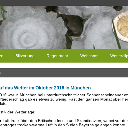
en
Blitzortung
Regenradar
Webcams
Wettercli
k
uf das Wetter im Oktober 2016 in München
016 war in München bei unterdurchschnittlicher Sonnenscheindauer e
Niederschlag gab es etwas zu wenig. Fast den ganzen Monat über her
luß.
stik der Wetterlage:
er Luftdruck über den Britischen Inseln und Skandinavien, wobei vor de
entroges trocken-warme Luft in den Süden Bayerns gelangen konnte. So