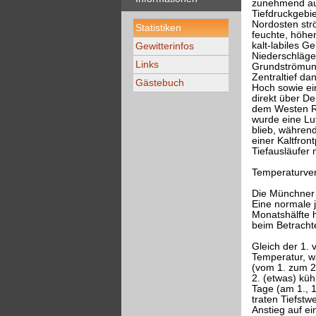
zunehmend au
Tiefdruckgebi
Nordosten str
Statistiken
feuchte, höhen
kalt-labiles 
Gewitterinfos
Niederschlägen
Links
Grundströmung
Zentraltief d
Gästebuch
Hoch sowie ei
direkt über De
dem Westen Ru
wurde eine Lu
blieb, währen
einer Kaltfro
Tiefausläufer
Temperaturver
Die Münchner 
Eine normale 
Monatshälfte h
beim Betracht
Gleich der 1. 
Temperatur, w
(vom 1. zum 2
2. (etwas) kü
Tage (am 1., 
traten Tiefst
Anstieg auf e