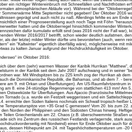
ober ein richtiger Wintereinbruch mit Schneefällen und Nachtfrösten erfo
rmalen atmosphärischen Abläufe vor). Während bei der "Oktoberregel" 
der Sommerwärme Mitte September nicht gegeben! Der Oktober 2016 wa
ältnissen geprägt und auch nicht zu naß. Allerdings fehlte es am End
nsichtlich einer Prognoseerstellung auch noch Tage mit Föhn "heraus
erwetter hatten und die Oktoberregel hinsichtlich kommender Winterkä
nnzeichen dafür kumulativ erfüllt sind (was 2016 nicht der Fall war), 
nden Winter 2016/2017 betrifft, schon wieder deutlich aufatmen, denn
r, als der letzte) milder Winter dürfte uns bevorstehen (auch, wenn re
ern" ein "Kaltwinter" eigentlich überfällig wäre), möglicherweise mit
etwas zu kalten Januar aufgrund der Hochdruckhäufigkeit im Oktober.
nderswo" im Oktober 2016:
sich über dem (sehr) warmen Wasser der Karibik Hurrikan "Matthew", de
elsturm in der Karibik seit dem Jahr 2007 aufschwang und in seiner "be
rdnen war. Mit Windspitzen bis zu 225 km/h zog der Hurrikan ab dem 4.
auch die Dominikanische Republik, die Bahamas, und ab dem 7. - berei
ztere am 9. mit Orkan und Überflutungen). Am US-Raumfahrtzentrum in
am 8. eine 24-stündige Regenmenge von stattlichen 413 mm! Am 5. u
hen Ostseeküste für Überflutungen. Aus Ajaccio (französische Mittel
en Tornado (u.a. wurde ein Festzelt weggerissen und ein Sattelschle
4. erreichte den Süden Italiens nochmals ein Schwall tropisch-heißer 
ne Temperaturspitze von +35 Grad C gemessen! Vom 20. bis zum 22. zo
 den Norden der Philippinen und den Südosten Chinas hinweg. Heftig
in Teilen Griechenlands am 22. Chaos (z.B. überschwemmte Straßen u
ade sich ins Zentrum des russischen Festlands verlagernde, stark aus
 hochdruckvorderseitig mit Nordwind) einen für Ende Oktober auch für d
 aus, dessen Höhepunkt am 24. mit Tageshöchsttemperaturen um -20 