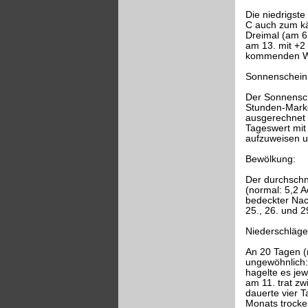
Die niedrigst
C auch zum käl
Dreimal (am 6.
am 13. mit +2
kommenden Wi
Sonnenschein
Der Sonnensch
Stunden-Marke
ausgerechnet 
Tageswert mit 
aufzuweisen un
Bewölkung:
Der durchschni
(normal: 5,2 A
bedeckter Nach
25., 26. und 2
Niederschläge
An 20 Tagen (
ungewöhnlich:
hagelte es je
am 11. trat z
dauerte vier T
Monats trocke