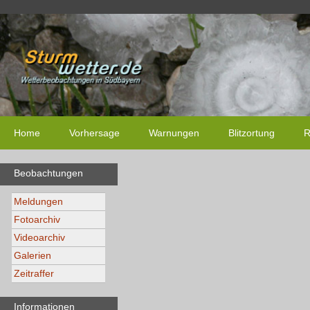
Home
Vorhersage
Warnungen
Blitzortung
R
Beobachtungen
Meldungen
Fotoarchiv
Videoarchiv
Galerien
Zeitraffer
Informationen