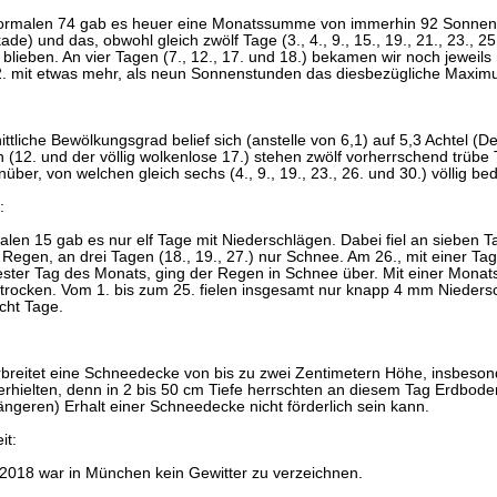
normalen 74 gab es heuer eine Monatssumme von immerhin 92 Sonnenst
de) und das, obwohl gleich zwölf Tage (3., 4., 9., 15., 19., 21., 23., 2
lieben. An vier Tagen (7., 12., 17. und 18.) bekamen wir noch jeweils
2. mit etwas mehr, als neun Sonnenstunden das diesbezügliche Maxim
ttliche Bewölkungsgrad belief sich (anstelle von 6,1) auf 5,3 Achtel (De
 (12. und der völlig wolkenlose 17.) stehen zwölf vorherrschend trübe Tag
nüber, von welchen gleich sechs (4., 9., 19., 23., 26. und 30.) völlig be
:
alen 15 gab es nur elf Tage mit Niederschlägen. Dabei fiel an sieben Tage
h Regen, an drei Tagen (18., 19., 27.) nur Schnee. Am 26., mit einer 
ster Tag des Monats, ging der Regen in Schnee über. Mit einer Mon
 trocken. Vom 1. bis zum 25. fielen insgesamt nur knapp 4 mm Nieders
cht Tage.
rbreitet eine Schneedecke von bis zu zwei Zentimetern Höhe, insbeson
rhielten, denn in 2 bis 50 cm Tiefe herrschten an diesem Tag Erdbo
ngeren) Erhalt einer Schneedecke nicht förderlich sein kann.
it:
018 war in München kein Gewitter zu verzeichnen.