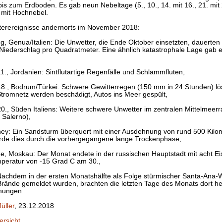
s zum Erdboden. Es gab neun Nebeltage (5., 10., 14. mit 16., 21. mit 2
) mit Hochnebel.
erereignisse andernorts im November 2018:
, Genua/Italien: Die Unwetter, die Ende Oktober einsetzten, dauerten w
iederschlag pro Quadratmeter. Eine ähnlich katastrophale Lage gab e
1., Jordanien: Sintflutartige Regenfälle und Schlammfluten,
18., Bodrum/Türkei: Schwere Gewitterregen (150 mm in 24 Stunden) lö
tromnetz werden beschädigt, Autos ins Meer gespült,
20., Süden Italiens: Weitere schwere Unwetter im zentralen Mittelmeer
r Salerno),
ney: Ein Sandsturm überquert mit einer Ausdehnung von rund 500 Kilom
rde dies durch die vorhergegangene lange Trockenphase,
e, Moskau: Der Monat endete in der russischen Hauptstadt mit acht 
emperatur von -15 Grad C am 30.,
: Nachdem in der ersten Monatshälfte als Folge stürmischer Santa-Ana
rände gemeldet wurden, brachten die letzten Tage des Monats dort he
ungen.
üller
, 23.12.2018
ersicht