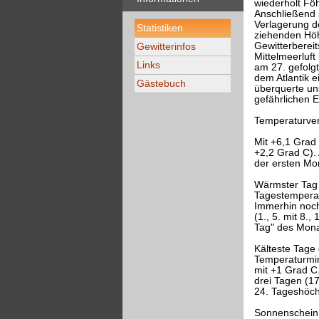
wiederholt Föh
Anschließend s
Verlagerung 
Statistiken
ziehenden Höh
Gewitterberei
Gewitterinfos
Mittelmeerluf
Links
am 27. gefolg
dem Atlantik 
Gästebuch
überquerte un
gefährlichen 
Temperaturver
Mit +6,1 Grad
+2,2 Grad C).
der ersten Mon
Wärmster Tag 
Tagestemperat
Immerhin noch
(1., 5. mit 8.
Tag" des Mona
Kälteste Tage 
Temperaturmin
mit +1 Grad C.
drei Tagen (17
24. Tageshöch
Sonnenschein