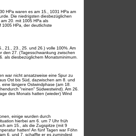
1030 HPa waren es am 15., 1031 HPa am
rde. Die niedrigsten diesbezüglichen
e am 20. mit 1005 HPa als
f 1005 HPa, der deutlichste
16., 21., 23., 25. und 26.) volle 100%. Am
 für den 27. (Tagesschwankung zwischen
 6. als diesbezüglichem Monatsminimum.
men war nicht ansatzweise eine Spur zu
 aus Ost bis Süd, dazwischen am 8. und
. eine längere Ostwindphase (am 18.
hendurch "reinen" Südwestwind). Am 26.
 Tage des Monats hatten (wieder) Wind
sionen, einige wurden durch
tuation hierbei am 6. um 7 Uhr früh
h am 15., als die Zugspitze (mit 9
eratur hatten! An fünf Tagen war Föhn
am 6. und 7. schaffte er es zumindest