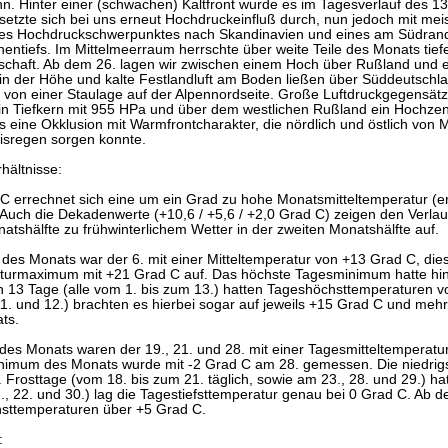
n. Hinter einer (schwachen) Kaltfront wurde es im Tagesverlauf des 13.
etzte sich bei uns erneut Hochdruckeinfluß durch, nun jedoch mit meist
des Hochdruckschwerpunktes nach Skandinavien und eines am Südran
entiefs. Im Mittelmeerraum herrschte über weite Teile des Monats tief
tschaft. Ab dem 26. lagen wir zwischen einem Hoch über Rußland und e
t in der Höhe und kalte Festlandluft am Boden ließen über Süddeutschl
t von einer Staulage auf der Alpennordseite. Große Luftdruckgegensät
ein Tiefkern mit 955 HPa und über dem westlichen Rußland ein Hochze
s eine Okklusion mit Warmfrontcharakter, die nördlich und östlich von
Eisregen sorgen konnte.
hältnisse:
 C errechnet sich eine um ein Grad zu hohe Monatsmitteltemperatur (e
 Auch die Dekadenwerte (+10,6 / +5,6 / +2,0 Grad C) zeigen den Verlau
atshälfte zu frühwinterlichem Wetter in der zweiten Monatshälfte auf.
des Monats war der 6. mit einer Mitteltemperatur von +13 Grad C, die
urmaximum mit +21 Grad C auf. Das höchste Tagesminimum hatte hing
 13 Tage (alle vom 1. bis zum 13.) hatten Tageshöchsttemperaturen 
, 11. und 12.) brachten es hierbei sogar auf jeweils +15 Grad C und m
ts.
des Monats waren der 19., 21. und 28. mit einer Tagesmitteltemperatu
imum des Monats wurde mit -2 Grad C am 28. gemessen. Die niedrigs
 Frosttage (vom 18. bis zum 21. täglich, sowie am 23., 28. und 29.) ha
., 22. und 30.) lag die Tagestiefsttemperatur genau bei 0 Grad C. Ab 
sttemperaturen über +5 Grad C.
: