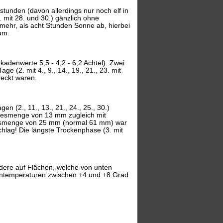
unden (davon allerdings nur noch elf in
5. mit 28. und 30.) gänzlich ohne
 mehr, als acht Stunden Sonne ab, hierbei
um.
kadenwerte 5,5 - 4,2 - 6,2 Achtel). Zwei
e (2. mit 4., 9., 14., 19., 21., 23. mit
deckt waren.
n (2., 11., 13., 21., 24., 25., 30.)
Tagesmenge von 13 mm zugleich mit
atsmenge von 25 mm (normal 61 mm) war
chlag! Die längste Trockenphase (3. mit
dere auf Flächen, welche von unten
dentemperaturen zwischen +4 und +8 Grad