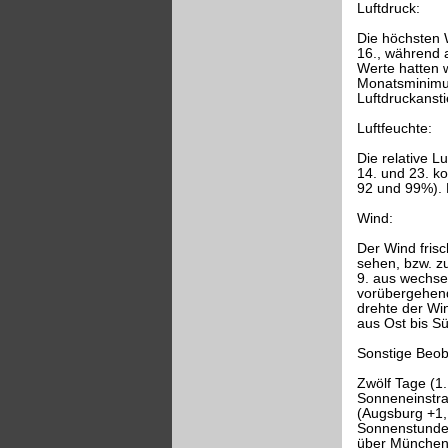
Luftdruck:
Die höchsten 
16., während 
Werte hatten 
Monatsminimum
Luftdruckanst
Luftfeuchte:
Die relative L
14. und 23. k
92 und 99%). 
Wind:
Der Wind frisc
sehen, bzw. z
9. aus wechse
vorübergehend
drehte der Wi
aus Ost bis Sü
Sonstige Beo
Zwölf Tage (1.
Sonneneinstra
(Augsburg +1,
Sonnenstunden
über München 