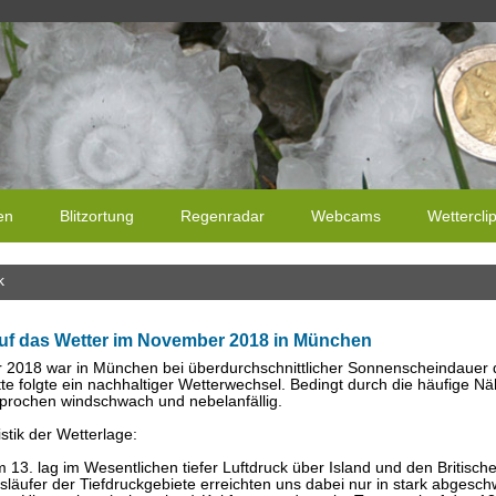
en
Blitzortung
Regenradar
Webcams
Wettercli
k
uf das Wetter im November 2018 in München
2018 war in München bei überdurchschnittlicher Sonnenscheindauer d
te folgte ein nachhaltiger Wetterwechsel. Bedingt durch die häufige 
rochen windschwach und nebelanfällig.
stik der Wetterlage:
 13. lag im Wesentlichen tiefer Luftdruck über Island und den Britisch
släufer der Tiefdruckgebiete erreichten uns dabei nur in stark abges