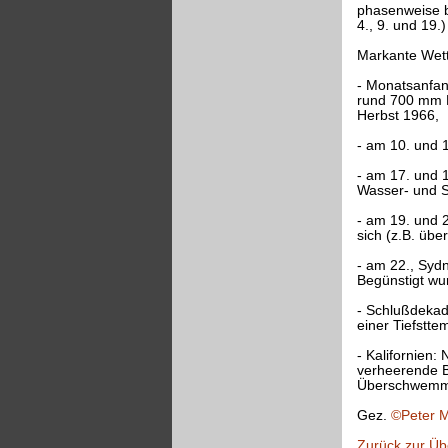
phasenweise bi
4., 9. und 19.
Markante Wett
- Monatsanfang
rund 700 mm N
Herbst 1966,
- am 10. und 1
- am 17. und 
Wasser- und S
- am 19. und 
sich (z.B. übe
- am 22., Syd
Begünstigt wu
- Schlußdekad
einer Tiefstt
- Kalifornien
verheerende B
Überschwemm
Gez.
©Peter M
Zurück zur Üb