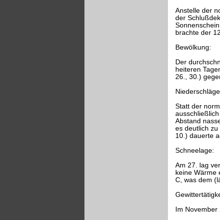
Anstelle der 
der Schlußdeka
Sonnenschein b
brachte der 1
Bewölkung:
Der durchschni
heiteren Tagen
26., 30.) gege
Niederschläge
Statt der norm
ausschließlic
Abstand nasse
es deutlich zu
10.) dauerte a
Schneelage:
Am 27. lag ve
keine Wärme e
C, was dem (lä
Gewittertätigke
Im November 2