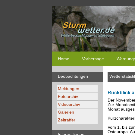
Home
Vorhersage
Warnung
Beobachtungen
Wetterstatisti
Meldungen
Rückblick a
Fotoarchiv
Der November 
Videoarchiv
Zur Monatsmit
Monat ausgesp
Galerien
Kurzcharakteri
Zeitraffer
Vom 1. bis zum
Osteuropa. Au
Informationen