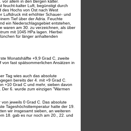
 vor allem in den Bergen kälter.
 feucht-kalter Luft, begünstigt durch
d des Hochs von Ost nach West
er Luftdruck mit erhöhter Schauer- und
inem Tief über der Adria. Feuchte
and ein Niederschlagsgebiet entstehen,
ze waren am 30. zu verzeichnen, als über
ntrum mit 1045 HPa lagen. Hierbei
 München für länger anhaltenden
rste Monatshälfte +9,9 Grad C, zweite
f von fast spätsommerlichen Ansätzen in
ser Tag wies auch das absolute
egen bereits der 4. mit +9 Grad C.
von +10 Grad C und mehr, sieben davon
ehr. Der 6. wurde zum einzigen "Warmen
r von jeweils 0 Grad C. Das absolute
te Tageshöchsttemperatur hatte der 19.
tten wir insgesamt sieben, an weiteren
dem 18. gab es nur noch am 20., 22. und