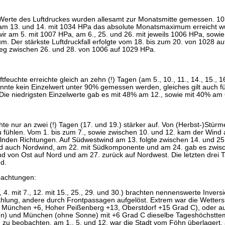
Werte des Luftdruckes wurden allesamt zur Monatsmitte gemessen. 
am 13. und 14. mit 1034 HPa das absolute Monatsmaximum erreicht wu
wir am 5. mit 1007 HPa, am 6., 25. und 26. mit jeweils 1006 HPa, sowi
. Der stärkste Luftdruckfall erfolgte vom 18. bis zum 20. von 1028 au
ieg zwischen 26. und 28. von 1006 auf 1029 HPa.
uftfeuchte erreichte gleich an zehn (!) Tagen (am 5., 10., 11., 14., 15., 
onnte kein Einzelwert unter 90% gemessen werden, gleiches gilt auch
Die niedrigsten Einzelwerte gab es mit 48% am 12., sowie mit 40% am
hte nur an zwei (!) Tagen (17. und 19.) stärker auf. Von (Herbst-)Stür
u fühlen. Vom 1. bis zum 7., sowie zwischen 10. und 12. kam der Wind
lnden Richtungen. Auf Südwestwind am 13. folgte zwischen 14. und 25
 auch Nordwind, am 22. mit Südkomponente und am 24. gab es zwisc
nd von Ost auf Nord und am 27. zurück auf Nordwest. Die letzten drei
d.
bachtungen:
, 4. mit 7., 12. mit 15., 25., 29. und 30.) brachten nennenswerte Inver
hlung, andere durch Frontpassagen aufgelöst. Extrem war die Wettersi
 München +6, Hoher Peißenberg +13, Oberstdorf +15 Grad C), oder auc
) und München (ohne Sonne) mit +6 Grad C dieselbe Tageshöchsttemp
zu beobachten, am 1., 5. und 12. war die Stadt vom Föhn überlagert, 