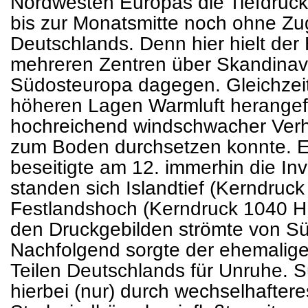
Nordwesten Europas die Tiefdrucktä
bis zur Monatsmitte noch ohne Zug
Deutschlands. Denn hier hielt de
mehreren Zentren über Skandinavi
Südosteuropa dagegen. Gleichzeit
höheren Lagen Warmluft herangefü
hochreichend windschwacher Verhä
zum Boden durchsetzen konnte. E
beseitigte am 12. immerhin die Inv
standen sich Islandtief (Kerndruc
Festlandshoch (Kerndruck 1040 H
den Druckgebilden strömte von Sü
Nachfolgend sorgte der ehemalige
Teilen Deutschlands für Unruhe. 
hierbei (nur) durch wechselhafter