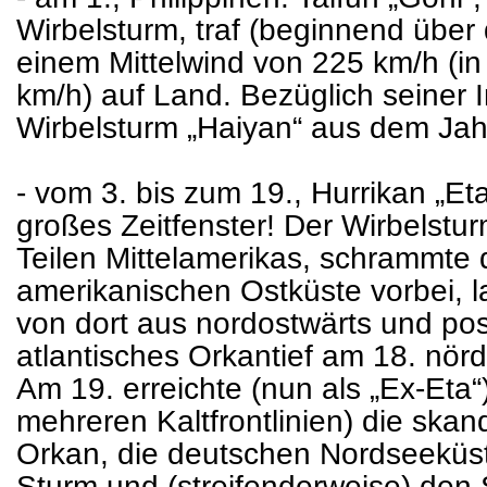
Wirbelsturm, traf (beginnend über
einem Mittelwind von 225 km/h (i
km/h) auf Land. Bezüglich seiner I
Wirbelsturm „Haiyan“ aus dem Jah
- vom 3. bis zum 19., Hurrikan „E
großes Zeitfenster! Der Wirbelstu
Teilen Mittelamerikas, schrammte
amerikanischen Ostküste vorbei, l
von dort aus nordostwärts und posi
atlantisches Orkantief am 18. nördl
Am 19. erreichte (nun als „Ex-Eta“) 
mehreren Kaltfrontlinien) die ska
Orkan, die deutschen Nordseeküs
Sturm und (streifenderweise) de