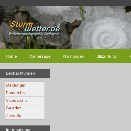
Home
Vorhersage
Warnungen
Blitzortung
R
Beobachtungen
Meldungen
Fotoarchiv
Videoarchiv
Galerien
Zeitraffer
Informationen