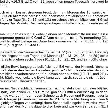
ei die +16,3 Grad C vom 25. auch einen neuen Tageswärmerekord be
983).
uch einen Tag mit strengem Frost, denn am Morgen des 13. sank die T
. Gut 30 Kilometer nördlich der Innenstadt, am Münchner Flughafen w
 für vier Tage (6., 7., 12. und 13.) errechnet sich ein Mittel von -4 
 Tagen des Monats. Die niedrigste Tageshöchsttemperatur wurde mit -2
mal 20) gab es nur 13, wobei hiervon nach Monatsmitte nur noch ein ei
ttemperatur genau bei 0 Grad C. Vom astronomischen Winteranfang (21.
tt frostfrei! Eistage mit Dauerfrost kamen vier (am 7., 8., 11. und 1
tur (nur) genau 0 Grad C.
alwert lag die Sonnenscheindauer mit 72 (statt 56) Stunden. Das T
 an insgesamt fünf Tagen des Monats (12., 13., 24., 25. und 29.) schie
erseits blieben sechs Tage (10., 11., 15., 21., 23. und 27.) völlig ohn
ttliche Bewölkungsgrad belief sich auf 5,6 Achtel der Himmelsfläche, 
nerhalb der ersten beiden Dekaden gab, die Schlußdekade aber dann meh
s blieben vorherrschend trüb, davon aber nur drei (10., 11. und 21.) 
cht, häufig wechselte die Bewölkung aber rasch, sodaß die nicht-trübe
reundlichen Charakter hatten.
en mit Niederschlägen summierten sich (anstelle der normalen 59) heu
zu naß). Allein vom 21. bis zum 23. gab es 31 mm Niederschlag. In der er
hme war der 4., der neben Schnee auch Regen und Regenschauer brac
eßlich Regen (Ausnahmen waren der 20. der eine Mischung aus Eisnad
giebiger Regen von anfänglichem Schneefall eingeleitet wurde). Vom 2.
kenphase" des Monats dauerte drei Tage und war vom 29. bis zum 31. fä