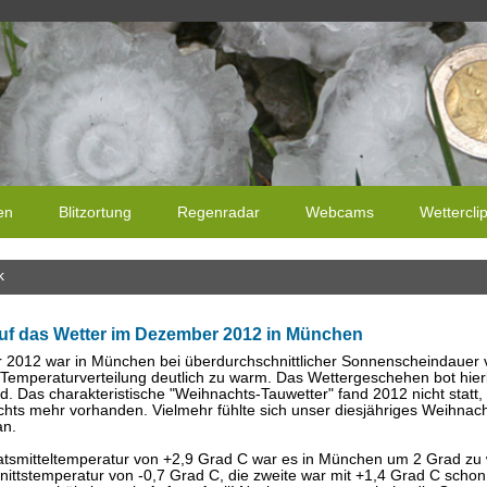
en
Blitzortung
Regenradar
Webcams
Wettercli
k
uf das Wetter im Dezember 2012 in München
2012 war in München bei überdurchschnittlicher Sonnenscheindauer vi
 Temperaturverteilung deutlich zu warm. Das Wettergeschehen bot hierb
d. Das charakteristische "Weihnachts-Tauwetter" fand 2012 nicht stat
ichts mehr vorhanden. Vielmehr fühlte sich unser diesjähriges Weihnac
an.
atsmitteltemperatur von +2,9 Grad C war es in München um 2 Grad zu 
ittstemperatur von -0,7 Grad C, die zweite war mit +1,4 Grad C schon m