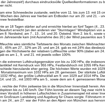
der Jahreszeit!) durchaus eindrucksvolle Quellwolkenformationen zu b
er nicht.
am eine Schneedecke zustande, welche vom 11. bis zum 13. mit 15 cm
n Wochen des Jahres war hierbei am Erdboden nur am 20. und 21. - und
nee feststellbar.
hte an 18 Tagen stärker auf und erreichte hierbei an fünf Tagen (4., 23
eaufort erreicht (an den anderen vier "Sturmtagen" Windspitzen von ac
m 8. Nordwind, am 7., 13., 14. und 20. Ostwind. Vom 2. bis 6., sowie 
um Jahresende kam (mit Ausnahme des 20.) der Wind pausenlos aus S
Luftfeuchte wies sämtliche Tiefstwerte des Monats zwischen Weihnachte
0., 45% am 27., 32% am 25. und am 24. gab es mit 24% das diesbez
gen die Höchstwerte der relativen Luftfeuchte unter 90% (dabei am 24.
ab es am 1., 9. und 21. mit jeweils vollen 100%.
n die extremen Luftdruckgegensätze von bis zu 100 HPa, die insbeson
tlantiktief mit Kerndruck von 955 HPa, Festlandshoch mit 1055 HPa Ke
rschiede hierzulande eher gering. Die höchsten Werte wurden mit 102
 Monatsmaximum von 1032 HPa am 28. gemessen. Der stärkste Luftdru
 1032 HPa), der größte Luftdruckfall am 9. von 1029 auf 1014 HPa. Die
14. und 15., mit 1003 HPa am 5., sowie dem am 4. gemessenen Mon
 reichte der Föhn zeitweise bis in die Münchner Innenstadt herein. Am
dspitzen bis zu 140 km/h. Der Föhn konnte an diesem Tag zwar nicht 
einen Vorstoß in höheren Luftschichten in Zusammenspiel mit einer Inv
 im Großraum Landsberg und Augsburg für Chaos sorgte. Föhnsturm mi
h am 24.; am 27. war der Föhn an den Alpen von München aus hervorr