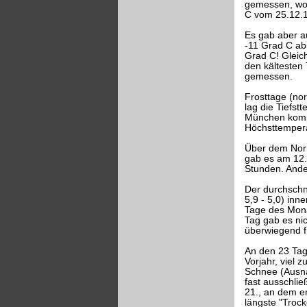
gemessen, wob
C vom 25.12.1
Es gab aber a
-11 Grad C ab
Grad C! Gleich
den kältesten
gemessen.
Frosttage (nor
lag die Tiefs
München komple
Höchsttempera
Über dem Norm
gab es am 12.;
Stunden. Ander
Der durchschni
5,9 - 5,0) in
Tage des Monat
Tag gab es ni
überwiegend f
An den 23 Tag
Vorjahr, viel 
Schnee (Ausna
fast ausschli
21., an dem er
längste "Troc