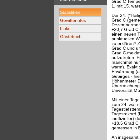
Grad C Temper
1. mit 15. war
Statistiken
Der 24. ("Hei
Grad C (gemes
Gewitterinfos
Dezembermonat
Links
+20,7 Grad C,
einen neuen T
Gästebuch
punktuellen W
zu erklären? 
Grad C und um
Grad C meldet
aufzutreten. 
manchmal nur 
warm). Exakt 
Erwärmung (a
Gebirges - hi
Höhenmeter Di
Überraschung 
Universität M
Mit einer Tag
zum 24. war m
Tagestiefstte
Tagesrekord (
inoffizieller
+18,5 Grad C 
gemessen in B
An insgesamt 