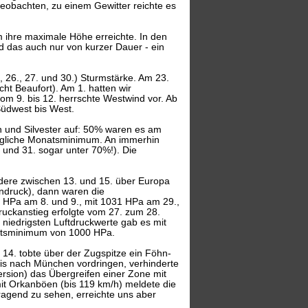
eobachten, zu einem Gewitter reichte es
 ihre maximale Höhe erreichte. In den
 das auch nur von kurzer Dauer - ein
., 26., 27. und 30.) Sturmstärke. Am 23.
ht Beaufort). Am 1. hatten wir
vom 9. bis 12. herrschte Westwind vor. Ab
üdwest bis West.
n und Silvester auf: 50% waren es am
ügliche Monatsminimum. An immerhin
 und 31. sogar unter 70%!). Die
dere zwischen 13. und 15. über Europa
rndruck), dann waren die
9 HPa am 8. und 9., mit 1031 HPa am 29.,
ckanstieg erfolgte vom 27. zum 28.
 niedrigsten Luftdruckwerte gab es mit
atsminimum von 1000 HPa.
 14. tobte über der Zugspitze ein Föhn-
bis nach München vordringen, verhinderte
ersion) das Übergreifen einer Zone mit
t Orkanböen (bis 119 km/h) meldete die
agend zu sehen, erreichte uns aber