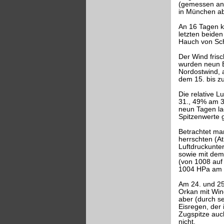
(gemessen an 
in München ab
An 16 Tagen k
letzten beide
Hauch von Sch
Der Wind frisc
wurden neun B
Nordostwind, a
dem 15. bis z
Die relative 
31., 49% am 3
neun Tagen la
Spitzenwerte g
Betrachtet ma
herrschten (A
Luftdruckunte
sowie mit dem
(von 1008 auf
1004 HPa am 
Am 24. und 25.
Orkan mit Win
aber (durch s
Eisregen, der
Zugspitze auc
nicht.