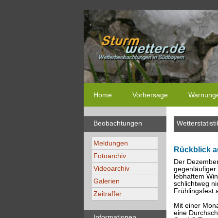
Home
Vorhersage
Warnung
Beobachtungen
Wetterstatisti
Meldungen
Rückblick a
Fotoarchiv
Der Dezember 
Videoarchiv
gegenläufiger
lebhaftem Win
Galerien
schlichtweg n
Frühlingsfest 
Zeitraffer
Mit einer Mon
eine Durchschn
Informationen