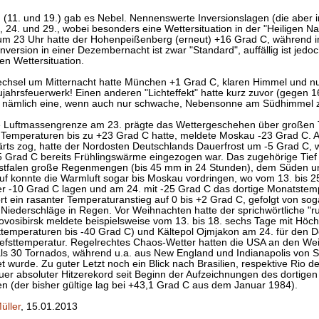
 (11. und 19.) gab es Nebel. Nennenswerte Inversionslagen (die aber i
, 24. und 29., wobei besonders eine Wettersituation in der "Heiligen N
um 23 Uhr hatte der Hohenpeißenberg (erneut) +16 Grad C, während
nversion in einer Dezembernacht ist zwar "Standard", auffällig ist je
len Wettersituation.
hsel um Mitternacht hatte München +1 Grad C, klaren Himmel und nur
jahrsfeuerwerk! Einen anderen "Lichteffekt" hatte kurz zuvor (gegen 1
b nämlich eine, wenn auch nur schwache, Nebensonne am Südhimmel 
 Luftmassengrenze am 23. prägte das Wettergeschehen über großen 
 Temperaturen bis zu +23 Grad C hatte, meldete Moskau -23 Grad C. 
rts zog, hatte der Nordosten Deutschlands Dauerfrost um -5 Grad C,
 Grad C bereits Frühlingswärme eingezogen war. Das zugehörige Tief 
stfalen große Regenmengen (bis 45 mm in 24 Stunden), dem Süden u
auf konnte die Warmluft sogar bis Moskau vordringen, wo vom 13. bis 2
r -10 Grad C lagen und am 24. mit -25 Grad C das dortige Monatst
ort ein rasanter Temperaturanstieg auf 0 bis +2 Grad C, gefolgt von sog
Niederschläge in Regen. Vor Weihnachten hatte der sprichwörtliche "r
Novosibirsk meldete beispielsweise vom 13. bis 18. sechs Tage mit Hö
temperaturen bis -40 Grad C) und Kältepol Ojmjakon am 24. für den 
iefsttemperatur. Regelrechtes Chaos-Wetter hatten die USA an den Wei
als 30 Tornados, während u.a. aus New England und Indianapolis vo
t wurde. Zu guter Letzt noch ein Blick nach Brasilien, respektive Rio 
uer absoluter Hitzerekord seit Beginn der Aufzeichnungen des dortigen
 (der bisher gültige lag bei +43,1 Grad C aus dem Januar 1984).
üller
, 15.01.2013