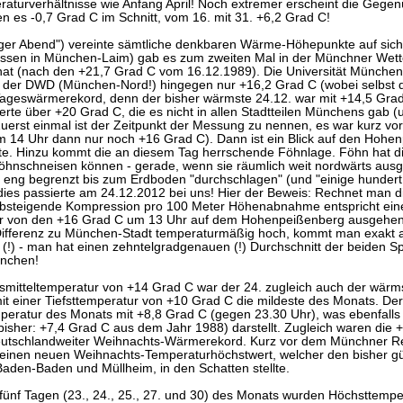
aturverhältnisse wie Anfang April! Noch extremer erscheint die Gegen
en es -0,7 Grad C im Schnitt, vom 16. mit 31. +6,2 Grad C!
liger Abend") vereinte sämtliche denkbaren Wärme-Höhepunkte auf sich
sen in München-Laim) gab es zum zweiten Mal in der Münchner Wett
 (nach den +21,7 Grad C vom 16.12.1989). Die Universität München m
 der DWD (München-Nord!) hingegen nur +16,2 Grad C (wobei selbst de
ageswärmerekord, denn der bisher wärmste 24.12. war mit +14,5 Grad 
erte über +20 Grad C, die es nicht in allen Stadtteilen Münchens gab
Zuerst einmal ist der Zeitpunkt der Messung zu nennen, es war kurz vo
 14 Uhr dann nur noch +16 Grad C). Dann ist ein Blick auf den Hohen
e. Hinzu kommt die an diesem Tag herrschende Föhnlage. Föhn hat di
Föhnschneisen können - gerade, wenn sie räumlich weit nordwärts ausgr
eng begrenzt bis zum Erdboden "durchschlagen" (und "einige hundert M
dies passierte am 24.12.2012 bei uns! Hier der Beweis: Rechnet man di
bsteigende Kompression pro 100 Meter Höhenabnahme entspricht ei
er von den +16 Grad C um 13 Uhr auf dem Hohenpeißenberg ausgehend
fferenz zu München-Stadt temperaturmäßig hoch, kommt man exakt a
(!) - man hat einen zehntelgradgenauen (!) Durchschnitt der beiden 
ünchen!
esmitteltemperatur von +14 Grad C war der 24. zugleich auch der wär
it einer Tiefsttemperatur von +10 Grad C die mildeste des Monats. Der
mperatur des Monats mit +8,8 Grad C (gegen 23.30 Uhr), was ebenfalls
bisher: +7,4 Grad C aus dem Jahr 1988) darstellt. Zugleich waren die
) deutschlandweiter Weihnachts-Wärmerekord. Kurz vor dem Münchner R
einen neuen Weihnachts-Temperaturhöchstwert, welcher den bisher gü
aden-Baden und Müllheim, in den Schatten stellte.
fünf Tagen (23., 24., 25., 27. und 30) des Monats wurden Höchsttem