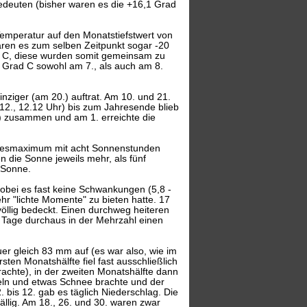
deuten (bisher waren es die +16,1 Grad
emperatur auf den Monatstiefstwert von
aren es zum selben Zeitpunkt sogar -20
Grad C, diese wurden somit gemeinsam zu
 Grad C sowohl am 7., als auch am 8.
nziger (am 20.) auftrat. Am 10. und 21.
12., 12.12 Uhr) bis zum Jahresende blieb
2.) zusammen und am 1. erreichte die
agesmaximum mit acht Sonnenstunden
n die Sonne jeweils mehr, als fünf
e Sonne.
wobei es fast keine Schwankungen (5,8 -
r "lichte Momente" zu bieten hatte. 17
völlig bedeckt. Einen durchweg heiteren
n Tage durchaus in der Mehrzahl einen
er gleich 83 mm auf (es war also, wie im
sten Monatshälfte fiel fast ausschließlich
hte), in der zweiten Monatshälfte dann
eln und etwas Schnee brachte und der
 bis 12. gab es täglich Niederschlag. Die
llig. Am 18., 26. und 30. waren zwar