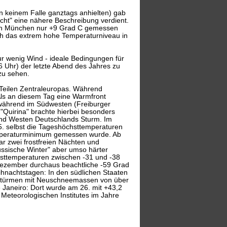
n keinem Falle ganztags anhielten) gab
acht" eine nähere Beschreibung verdient.
 in München nur +9 Grad C gemessen
doch das extrem hohe Temperaturniveau in
 wenig Wind - ideale Bedingungen für
6 Uhr) der letzte Abend des Jahres zu
zu sehen.
Teilen Zentraleuropas. Während
Als an diesem Tag eine Warmfront
 während im Südwesten (Freiburger
"Quirina" brachte hierbei besonders
nd Westen Deutschlands Sturm. Im
5. selbst die Tageshöchsttemperaturen
emperaturminimum gemessen wurde. Ab
ar zwei frostfreien Nächten und
ussische Winter" aber umso härter
chsttemperaturen zwischen -31 und -38
Dezember durchaus beachtliche -59 Grad
hnachtstagen: In den südlichen Staaten
n Stürmen mit Neuschneemassen von über
de Janeiro: Dort wurde am 26. mit +43,2
 Meteorologischen Institutes im Jahre