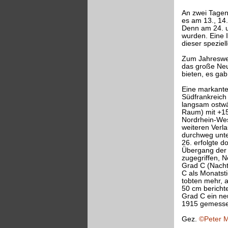
An zwei Tagen
es am 13., 14.
Denn am 24. 
wurden. Eine I
dieser speziel
Zum Jahreswec
das große Neu
bieten, es ga
Eine markante
Südfrankreich
langsam ostwä
Raum) mit +15
Nordrhein-We
weiteren Verl
durchweg unte
26. erfolgte d
Übergang der 
zugegriffen, 
Grad C (Nacht
C als Monatst
tobten mehr, 
50 cm berichte
Grad C ein ne
1915 gemessen
Gez.
©Peter M