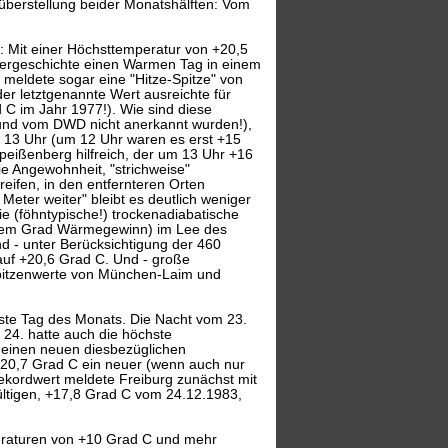
überstellung beider Monatshälften: Vom
: Mit einer Höchsttemperatur von +20,5
ergeschichte einen Warmen Tag in einem
eldete sogar eine "Hitze-Spitze" von
r letztgenannte Wert ausreichte für
C im Jahr 1977!). Wie sind diese
 (und vom DWD nicht anerkannt wurden!),
r 13 Uhr (um 12 Uhr waren es erst +15
peißenberg hilfreich, der um 13 Uhr +16
e Angewohnheit, "strichweise"
eifen, in den entfernteren Orten
eter weiter" bleibt es deutlich weniger
e (föhntypische!) trockenadiabatische
nem Grad Wärmegewinn) im Lee des
 - unter Berücksichtigung der 460
uf +20,6 Grad C. Und - große
Spitzenwerte von München-Laim und
mste Tag des Monats. Die Nacht vom 23.
 24. hatte auch die höchste
 einen neuen diesbezüglichen
 +20,7 Grad C ein neuer (wenn auch nur
ekordwert meldete Freiburg zunächst mit
ltigen, +17,8 Grad C vom 24.12.1983,
peraturen von +10 Grad C und mehr