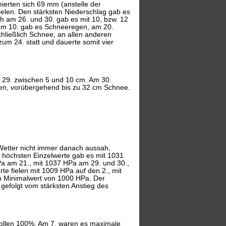
mierten sich 69 mm (anstelle der
elen. Den stärksten Niederschlag gab es
 am 26. und 30. gab es mit 10, bzw. 12
 am 10. gab es Schneeregen, am 20.
hließlich Schnee, an allen anderen
m 24. statt und dauerte somit vier
s 29. zwischen 5 und 10 cm. Am 30.
en, vorübergehend bis zu 32 cm Schnee.
Wetter nicht immer danach aussah,
 höchsten Einzelwerte gab es mit 1031
a am 21., mit 1037 HPa am 29. und 30.,
e fielen mit 1009 HPa auf den 2., mit
en Minimalwert von 1000 HPa. Der
 gefolgt vom stärksten Anstieg des
t vollen 100%. Am 7. waren es maximale