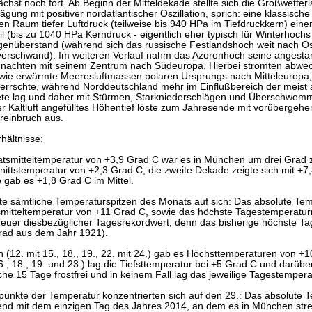
chst noch fort. Ab Beginn der Mitteldekade stellte sich die Großwette
ägung mit positiver nordatlantischer Oszillation, sprich: eine klassisch
n Raum tiefer Luftdruck (teilweise bis 940 HPa im Tiefdruckkern) eine
l (bis zu 1040 HPa Kerndruck - eigentlich eher typisch für Winterhoch
egenüberstand (während sich das russische Festlandshoch weit nach 
verschwand). Im weiteren Verlauf nahm das Azorenhoch seine angestamm
nachten mit seinem Zentrum nach Südeuropa. Hierbei strömten abwec
wie erwärmte Meeresluftmassen polaren Ursprungs nach Mitteleuropa,
herrschte, während Norddeutschland mehr im Einflußbereich der meist
ete lag und daher mit Stürmen, Starkniederschlägen und Überschwemmu
r Kaltluft angefülltes Höhentief löste zum Jahresende mit vorüberge
reinbruch aus.
hältnisse:
atsmitteltemperatur von +3,9 Grad C war es in München um drei Grad z
ittstemperatur von +2,3 Grad C, die zweite Dekade zeigte sich mit +7,8
 gab es +1,8 Grad C im Mittel.
nte sämtliche Temperaturspitzen des Monats auf sich: Das absolute T
mitteltemperatur von +11 Grad C, sowie das höchste Tagestemperatu
 neuer diesbezüglicher Tagesrekordwert, denn das bisherige höchste 
Grad aus dem Jahr 1921).
 (12. mit 15., 18., 19., 22. mit 24.) gab es Höchsttemperaturen von 
16., 18., 19. und 23.) lag die Tiefsttemperatur bei +5 Grad C und darübe
iche 15 Tage frostfrei und in keinem Fall lag das jeweilige Tagestemp
fpunkte der Temperatur konzentrierten sich auf den 29.: Das absolut
end mit dem einzigen Tag des Jahres 2014, an dem es in München stren