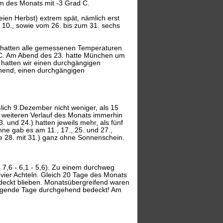
m des Monats mit -3 Grad C.
ien Herbst) extrem spät, nämlich erst
10., sowie vom 26. bis zum 31. sechs
s hatten alle gemessenen Temperaturen
d C. Am Abend des 23. hatte München um
 hatten wir einen durchgängigen
hend, einen durchgängigen
lich 9.Dezember nicht weniger, als 15
m weiteren Verlauf des Monats immerhin
und 24.) hatten jeweils mehr, als fünf
e gab es am 11., 17., 25. und 27.,
ie 28. mit 31.) ganz ohne Sonnenschein.
 7,6 - 6,1 - 5,6). Zu einem durchweg
d vier Achteln. Gleich 20 Tage des Monats
edeckt blieben. Monatsübergreifend waren
folgende Tage durchgehend bedeckt! Am