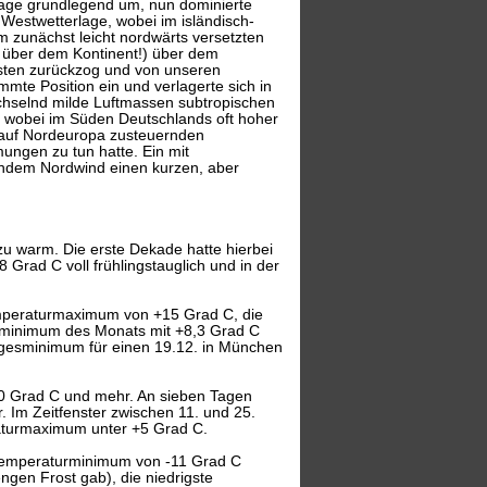
rlage grundlegend um, nun dominierte
e Westwetterlage, wobei im isländisch-
m zunächst leicht nordwärts versetzten
s über dem Kontinent!) über dem
Osten zurückzog und von unseren
te Position ein und verlagerte sich in
hselnd milde Luftmassen subtropischen
 wobei im Süden Deutschlands oft hoher
 auf Nordeuropa zusteuernden
ngen zu tun hatte. Ein mit
hendem Nordwind einen kurzen, aber
u warm. Die erste Dekade hatte hierbei
 Grad C voll frühlingstauglich und in der
emperaturmaximum von +15 Grad C, die
rminimum des Monats mit +8,3 Grad C
Tagesminimum für einen 19.12. in München
+10 Grad C und mehr. An sieben Tagen
r. Im Zeitfenster zwischen 11. und 25.
eraturmaximum unter +5 Grad C.
e Temperaturminimum von -11 Grad C
gen Frost gab), die niedrigste