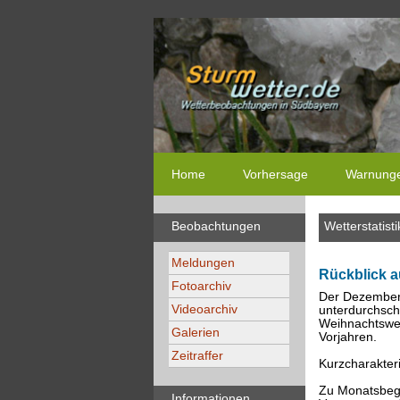
Home
Vorhersage
Warnung
Beobachtungen
Wetterstatisti
Meldungen
Rückblick a
Fotoarchiv
Der Dezember 
Videoarchiv
unterdurchsch
Weihnachtswet
Galerien
Vorjahren.
Zeitraffer
Kurzcharakteri
Zu Monatsbegi
Informationen