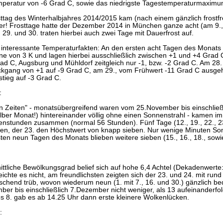
mperatur von -6 Grad C, sowie das niedrigste Tagestemperaturmaximu
ttag des Winterhalbjahres 2014/2015 kam (nach einem gänzlich frostfre
! Frosttage hatte der Dezember 2014 in München ganze acht (am 9., 
29. und 30. traten hierbei auch zwei Tage mit Dauerfrost auf.
 interessante Temperaturfakten: An den ersten acht Tagen des Monat
ne von 3 K und lagen hierbei ausschließlich zwischen +1 und +4 Gra
ad C, Augsburg und Mühldorf zeitgleich nur -1, bzw. -2 Grad C. Am 28.
kgang von +1 auf -9 Grad C, am 29., vom Frühwert -11 Grad C ausge
tieg auf -3 Grad C.
:
en Zeiten" - monatsübergreifend waren vom 25.November bis einschließ
alber Monat!) hintereinander völlig ohne einen Sonnenstrahl - kamen i
nstunden zusammen (normal 56 Stunden). Fünf Tage (12., 19., 22., 23. 
en, der 23. den Höchstwert von knapp sieben. Nur wenige Minuten Sonn
ten neun Tagen des Monats blieben weitere sieben (15., 16., 18., sow
ttliche Bewölkungsgrad belief sich auf hohe 6,4 Achtel (Dekadenwerte:
eichte es nicht, am freundlichsten zeigten sich der 23. und 24. mit run
schend trüb, wovon wiederum neun (1. mit 7., 16. und 30.) gänzlich b
er bis einschließlich 7.Dezember nicht weniger, als 13 aufeinander
s 8. gab es ab 14.25 Uhr dann erste kleinere Wolkenlücken.
: