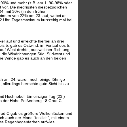
ar 90% und mehr (z.B. am 1. 90-98% oder
 vor. Die niedrigsten diesbezüglichen
4. mit 30% (in den frühen
inimum von 22% am 23. auf, wobei an
2 Uhr, Tagesmaximum kurzzeitig mal bei
ker auf und erreichte hierbei an drei
bis 5. gab es Ostwind, im Verlauf des 5.
r auf West drehte, aus welcher Richtung
ch die Windrichtungen Süd, Südwest und
che Winde gab es auch an den beiden
Auch am 24. waren noch einige föhnige
allerdings herrschte gute Sicht bis zu
mit Hochnebel. Ein einziger Tag (23.)
ls der Hohe Peißenberg +8 Grad C,
Grad C gab es größere Wolkenlücken und
ch auch der Mond "festlich", mit einem
chte Regenbogenfarben aufwies.