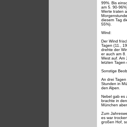
99%. Bis eins
am 5. 90-96%).
Werte traten 
Morgenstunden
diesem Tag di
55%).
Wind:
Der Wind frisc
Tagen (11., 19
drehte der Win
er auch am 8.
West auf. Am 
letzten Tagen
Sonstige Beo
An drei Tagen 
Stunden in Mün
den Alpen.
Nebel gab es a
brachte in de
München aber 
Zum Jahreswec
es war trocken
großen Hof, s