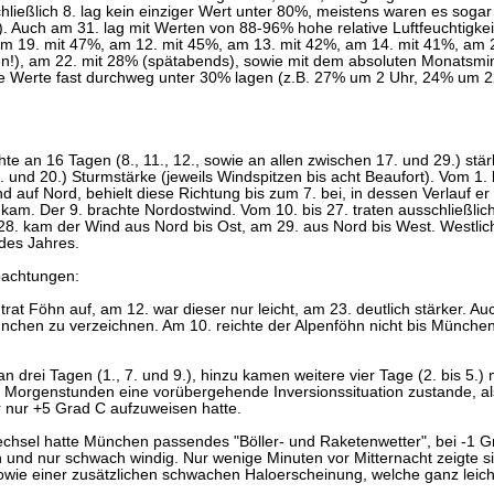
chließlich 8. lag kein einziger Wert unter 80%, meistens waren es sog
 Auch am 31. lag mit Werten von 88-96% hohe relative Luftfeuchtigkeit
am 19. mit 47%, am 12. mit 45%, am 13. mit 42%, am 14. mit 41%, am 2
!), am 22. mit 28% (spätabends), sowie mit dem absoluten Monatsm
e Werte fast durchweg unter 30% lagen (z.B. 27% um 2 Uhr, 24% um 2
hte an 16 Tagen (8., 11., 12., sowie an allen zwischen 17. und 29.) stär
. und 20.) Sturmstärke (jeweils Windspitzen bis acht Beaufort). Vom 1. 
d auf Nord, behielt diese Richtung bis zum 7. bei, in dessen Verlauf e
 kam. Der 9. brachte Nordostwind. Vom 10. bis 27. traten ausschließli
28. kam der Wind aus Nord bis Ost, am 29. aus Nord bis West. Westli
 des Jahres.
bachtungen:
trat Föhn auf, am 12. war dieser nur leicht, am 23. deutlich stärker. 
chen zu verzeichnen. Am 10. reichte der Alpenföhn nicht bis München, 
n drei Tagen (1., 7. und 9.), hinzu kamen weitere vier Tage (2. bis 5.) 
n Morgenstunden eine vorübergehende Inversionssituation zustande, a
nur +5 Grad C aufzuweisen hatte.
hsel hatte München passendes "Böller- und Raketenwetter", bei -1 
 und nur schwach windig. Nur wenige Minuten vor Mitternacht zeigte si
owie einer zusätzlichen schwachen Haloerscheinung, welche ganz lei