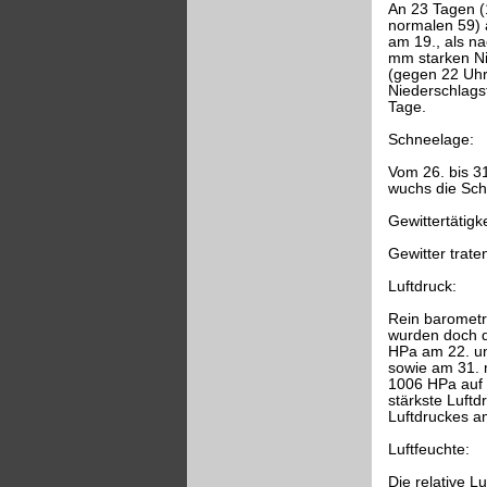
An 23 Tagen (1
normalen 59) 
am 19., als n
mm starken Ni
(gegen 22 Uhr
Niederschlags
Tage.
Schneelage:
Vom 26. bis 3
wuchs die Sch
Gewittertätigke
Gewitter trat
Luftdruck:
Rein barometr
wurden doch d
HPa am 22. un
sowie am 31. 
1006 HPa auf 
stärkste Luftd
Luftdruckes a
Luftfeuchte:
Die relative L