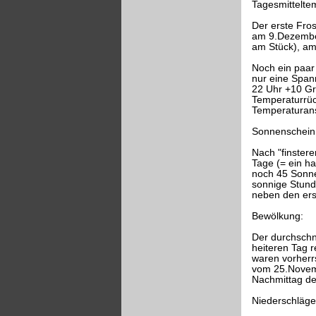
Tagesmittelte
Der erste Fros
am 9.Dezember
am Stück), am 
Noch ein paar
nur eine Span
22 Uhr +10 Gr
Temperaturrüc
Temperaturans
Sonnenschein
Nach "finster
Tage (= ein h
noch 45 Sonne
sonnige Stund
neben den ers
Bewölkung:
Der durchschni
heiteren Tag r
waren vorherr
vom 25.Novemb
Nachmittag de
Niederschläge