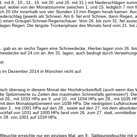
. mit 8., 10., 11., 15. mit 20. und 25. mit 31.) mit Niederschlägen sum
auf, wobei von der Monatssumme zwischen 1. und 15. lediglich 7 mm fi
ach 20 Uhr innerhalb von vier Stunden 13 mm Regen herab kamen. Auch
ederschlag (jeweils als Schnee). Am 6. fiel erst Schnee, dann Regen,
) einen Graupel-Schnee-Regenschauer. Vom 26. bis zum 31. fiel aussc
tagen Regen. Die längste Trockenphase des Monats fand vom 21. bis zu
1. gab es an sechs Tagen eine Schneedecke. Hierbei lagen vom 26. bi
needecke auf 24 cm an. Am 31. lagen, auch bedingt durch Verwehung
it:
en im Dezember 2014 in München nicht auf.
isch überwog in diesem Monat der Hochdruckeinfluß (auch wenn das 
ie Spitzenwerte zu Zeiten des maximalen Schneefalls gemessen!). Die
d 26., mit 1033 HPa am 9. und 10., mit 1034 HPa am 28., mit 1035 HP
mit dem Monatsspitzenwert von 1038 HPa. Die niedrigsten Luftdruckwert
den 1., mit 1001 HPa auf den 28., sowie auf den 27. mit dem absolut
ruckfall von 1031 auf 1000 HPa fand vom 26. zum 27. statt, unmittelbar
m 28. von 1001 auf 1034 HPa.
uftfeuchte erreichte nur ein einziges Mal, am 9., Sättigungsfeuchte mi