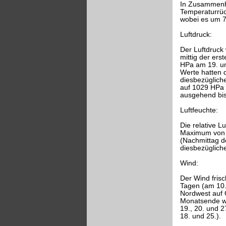
In Zusammenha
Temperaturrüc
wobei es um 7
Luftdruck:
Der Luftdruck
mittig der er
HPa am 19. un
Werte hatten 
diesbezüglich
auf 1029 HPa 
ausgehend bis
Luftfeuchte:
Die relative L
Maximum von 9
(Nachmittag d
diesbezüglic
Wind:
Der Wind frisch
Tagen (am 10.,
Nordwest auf 
Monatsende we
19., 20. und 
18. und 25.).