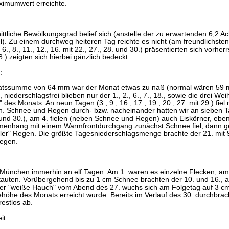
imumwert erreichte.
ttliche Bewölkungsgrad belief sich (anstelle der zu erwartenden 6,2 Ac
el). Zu einem durchweg heiteren Tag reichte es nicht (am freundlichste
6., 8., 11., 12., 16. mit 22., 27., 28. und 30.) präsentierten sich vorher
8.) zeigten sich hierbei gänzlich bedeckt.
:
atssumme von 64 mm war der Monat etwas zu naß (normal wären 59 m
 niederschlagsfrei blieben nur der 1., 2., 6., 7., 18., sowie die drei Wei
des Monats. An neun Tagen (3., 9., 16., 17., 19., 20., 27. mit 29.) fiel 
n. Schnee und Regen durch- bzw. nacheinander hatten wir an sieben Tag
und 30.), am 4. fielen (neben Schnee und Regen) auch Eiskörner, eben
enhang mit einem Warmfrontdurchgang zunächst Schnee fiel, dann ge
aler" Regen. Die größte Tagesniederschlagsmenge brachte der 21. mit 
egen.
 München immerhin an elf Tagen. Am 1. waren es einzelne Flecken, am 3
tauten. Vorübergehend bis zu 1 cm Schnee brachten der 10. und 16., a
er "weiße Hauch" vom Abend des 27. wuchs sich am Folgetag auf 3 cm
höhe des Monats erreicht wurde. Bereits im Verlauf des 30. durchbra
estlos ab.
it: