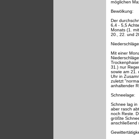
möglichen Max
Bewölkung:
Der durchschni
6,4 - 5,5 Acht
Monats (1. mit 
20., 22. und 2
Niederschläge
Mit einer Mon
Niederschläge,
Trockenphase" 
31.) nur Rege
sowie am 21. 
Uhr in Zusamm
zuletzt "norm
anhaltender R
Schneelage:
Schnee lag in
aber rasch ab
noch Reste. D
größte Schnee
anschließend r
Gewittertätigke