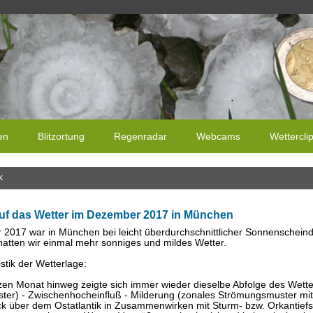
en
Blitzortung
Regenradar
Webcams
Wettercli
k
uf das Wetter im Dezember 2017 in München
2017 war in München bei leicht überdurchschnittlicher Sonnenschein
atten wir einmal mehr sonniges und mildes Wetter.
stik der Wetterlage:
en Monat hinweg zeigte sich immer wieder dieselbe Abfolge des Wette
er) - Zwischenhocheinfluß - Milderung (zonales Strömungsmuster mit 
ck über dem Ostatlantik in Zusammenwirken mit Sturm- bzw. Orkantiefs,