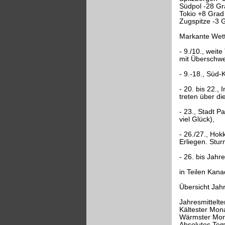
Südpol -28 Gr
Tokio +8 Grad
Zugspitze -3 
Markante Wett
- 9./10., weite
mit Überschw
- 9.-18., Süd-
- 20. bis 22.
treten über d
- 23., Stadt P
viel Glück),
- 26./27., Ho
Erliegen. Stu
- 26. bis Jah
in Teilen Kana
Übersicht Jah
Jahresmittelt
Kältester Mon
Wärmster Mona
Absolutes Te