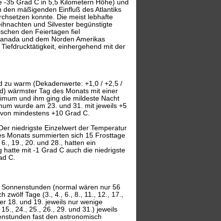
e -35 Grad C in 5,5 Kilometern Höhe) und
 den mäßigenden Einfluß des Atlantiks
urchsetzen konnte. Die meist lebhafte
eihnachten und Silvester begünstigte
schen den Feiertagen fiel
r Kanada und dem Norden Amerikas
Tiefdrucktätigkeit, einhergehend mit der
d zu warm (Dekadenwerte: +1,0 / +2,5 /
and) wärmster Tag des Monats mit einer
imum und ihm ging die mildeste Nacht
mum wurde am 23. und 31. mit jeweils +5
en von mindestens +10 Grad C.
Der niedrigste Einzelwert der Temperatur
es Monats summierten sich 15 Frosttage
r 6., 19., 20. und 28., hatten ein
hatte mit -1 Grad C auch die niedrigste
ad C.
6 Sonnenstunden (normal wären nur 56
zwölf Tage (3., 4., 6., 8., 11., 12., 17.,
er 18. und 19. jeweils nur wenige
., 24., 25., 26., 29. und 31.) jeweils
enstunden fast den astronomisch