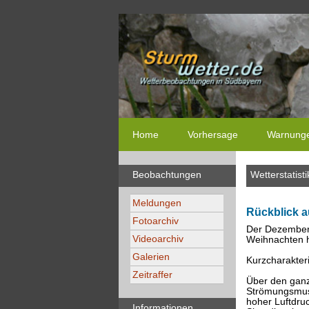
Home
Vorhersage
Warnung
Beobachtungen
Wetterstatisti
Meldungen
Rückblick a
Fotoarchiv
Der Dezember 
Videoarchiv
Weihnachten h
Galerien
Kurzcharakteri
Zeitraffer
Über den ganz
Strömungsmust
hoher Luftdru
Informationen