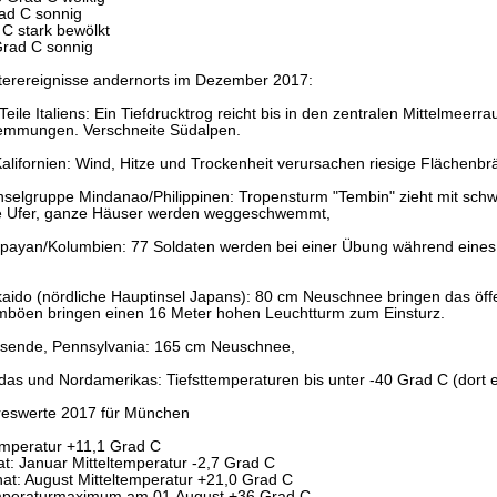
ad C sonnig
 C stark bewölkt
Grad C sonnig
erereignisse andernorts im Dezember 2017:
 Teile Italiens: Ein Tiefdrucktrog reicht bis in den zentralen Mittelmeer
emmungen. Verschneite Südalpen.
Kalifornien: Wind, Hitze und Trockenheit verursachen riesige Flächenbr
, Inselgruppe Mindanao/Philippinen: Tropensturm "Tembin" zieht mit sc
ie Ufer, ganze Häuser werden weggeschwemmt,
apayan/Kolumbien: 77 Soldaten werden bei einer Übung während eines G
kkaido (nördliche Hauptinsel Japans): 80 cm Neuschnee bringen das öf
rmböen bringen einen 16 Meter hohen Leuchtturm zum Einsturz.
resende, Pennsylvania: 165 cm Neuschnee,
das und Nordamerikas: Tiefsttemperaturen bis unter -40 Grad C (dort et
reswerte 2017 für München
emperatur +11,1 Grad C
at: Januar Mitteltemperatur -2,7 Grad C
t: August Mitteltemperatur +21,0 Grad C
mperaturmaximum am 01.August +36 Grad C