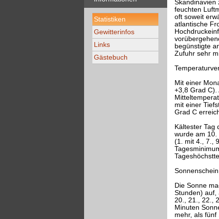
Skandinavien 
feuchten Luft
oft soweit erw
Statistiken
atlantische Fr
Hochdruckeinf
Gewitterinfos
vorübergehend
Links
begünstigte an
Zufuhr sehr m
Gästebuch
Temperaturver
Mit einer Mon
+3,8 Grad C). 
Mitteltempera
mit einer Tie
Grad C erreich
Kältester Tag 
wurde am 10. 
(1. mit 4., 7.,
Tagesminimum 
Tageshöchstte
Sonnenschein
Die Sonne mac
Stunden) auf, 
20., 21., 22.,
Minuten Sonne)
mehr, als fün