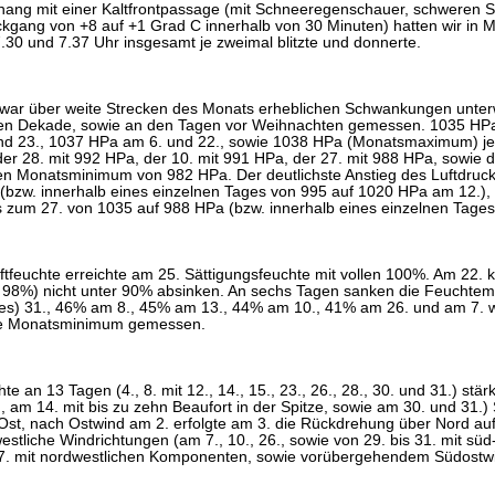
ng mit einer Kaltfrontpassage (mit Schneeregenschauer, schweren 
kgang von +8 auf +1 Grad C innerhalb von 30 Minuten) hatten wir in 
.30 und 7.37 Uhr insgesamt je zweimal blitzte und donnerte.
 war über weite Strecken des Monats erheblichen Schwankungen unter
sten Dekade, sowie an den Tagen vor Weihnachten gemessen. 1035 HPa
d 23., 1037 HPa am 6. und 22., sowie 1038 HPa (Monatsmaximum) jewei
der 28. mit 992 HPa, der 10. mit 991 HPa, der 27. mit 988 HPa, sowie 
en Monatsminimum von 982 HPa. Der deutlichste Anstieg des Luftdruck
(bzw. innerhalb eines einzelnen Tages von 995 auf 1020 HPa am 12.), d
 zum 27. von 1035 auf 988 HPa (bzw. innerhalb eines einzelnen Tage
uftfeuchte erreichte am 25. Sättigungsfeuchte mit vollen 100%. Am 22.
8%) nicht unter 90% absinken. An sechs Tagen sanken die Feuchtem
es) 31., 46% am 8., 45% am 13., 44% am 10., 41% am 26. und am 7. 
he Monatsminimum gemessen.
te an 13 Tagen (4., 8. mit 12., 14., 15., 23., 26., 28., 30. und 31.) stär
 am 14. mit bis zu zehn Beaufort in der Spitze, sowie am 30. und 31.)
Ost, nach Ostwind am 2. erfolgte am 3. die Rückdrehung über Nord au
stliche Windrichtungen (am 7., 10., 26., sowie von 29. bis 31. mit sü
27. mit nordwestlichen Komponenten, sowie vorübergehendem Südost