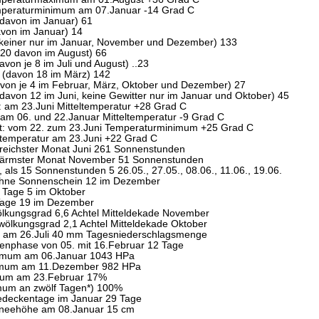
mperaturminimum am 07.Januar -14 Grad C
 davon im Januar) 61
avon im Januar) 14
keiner nur im Januar, November und Dezember) 133
20 davon im August) 66
von je 8 im Juli und August) ..23
 (davon 18 im März) 142
von je 4 im Februar, März, Oktober und Dezember) 27
(davon 12 im Juni, keine Gewitter nur im Januar und Oktober) 45
: am 23.Juni Mitteltemperatur +28 Grad C
: am 06. und 22.Januar Mitteltemperatur -9 Grad C
t: vom 22. zum 23.Juni Temperaturminimum +25 Grad C
ttemperatur am 23.Juni +22 Grad C
reichster Monat Juni 261 Sonnenstunden
ärmster Monat November 51 Sonnenstunden
 als 15 Sonnenstunden 5 26.05., 27.05., 08.06., 11.06., 19.06.
ohne Sonnenschein 12 im Dezember
e Tage 5 im Oktober
Tage 19 im Dezember
lkungsgrad 6,6 Achtel Mitteldekade November
ewölkungsgrad 2,1 Achtel Mitteldekade Oktober
g am 26.Juli 40 mm Tagesniederschlagsmenge
enphase von 05. mit 16.Februar 12 Tage
imum am 06.Januar 1043 HPa
imum am 11.Dezember 982 HPa
um am 23.Februar 17%
um an zwölf Tagen*) 100%
edeckentage im Januar 29 Tage
neehöhe am 08.Januar 15 cm