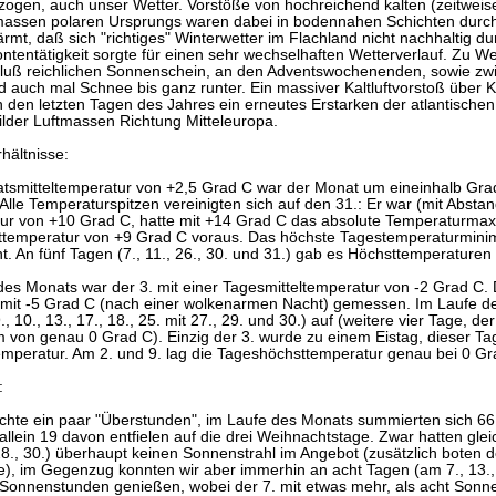
zogen, auch unser Wetter. Vorstöße von hochreichend kalten (zeitweis
massen polaren Ursprungs waren dabei in bodennahen Schichten durch
ärmt, daß sich "richtiges" Winterwetter im Flachland nicht nachhaltig d
ontentätigkeit sorgte für einen sehr wechselhaften Wetterverlauf. Zu W
luß reichlichen Sonnenschein, an den Adventswochenenden, sowie zwi
 auch mal Schnee bis ganz runter. Ein massiver Kaltluftvorstoß übe
 den letzten Tagen des Jahres ein erneutes Erstarken der atlantischen 
ilder Luftmassen Richtung Mitteleuropa.
hältnisse:
atsmitteltemperatur von +2,5 Grad C war der Monat um eineinhalb Gra
Alle Temperaturspitzen vereinigten sich auf den 31.: Er war (mit Abst
tur von +10 Grad C, hatte mit +14 Grad C das absolute Temperaturmax
fsttemperatur von +9 Grad C voraus. Das höchste Tagestemperaturmini
t. An fünf Tagen (7., 11., 26., 30. und 31.) gab es Höchsttemperatur
des Monats war der 3. mit einer Tagesmitteltemperatur von -2 Grad C. 
mit -5 Grad C (nach einer wolkenarmen Nacht) gemessen. Im Laufe d
 9., 10., 13., 17., 18., 25. mit 27., 29. und 30.) auf (weitere vier Tage, de
von genau 0 Grad C). Einzig der 3. wurde zu einem Eistag, dieser Tag 
mperatur. Am 2. und 9. lag die Tageshöchsttemperatur genau bei 0 Gr
:
hte ein paar "Überstunden", im Laufe des Monats summierten sich 6
allein 19 davon entfielen auf die drei Weihnachtstage. Zwar hatten gleich 
 28., 30.) überhaupt keinen Sonnenstrahl im Angebot (zusätzlich boten d
, im Gegenzug konnten wir aber immerhin an acht Tagen (am 7., 13., 15
f Sonnenstunden genießen, wobei der 7. mit etwas mehr, als acht Sonn