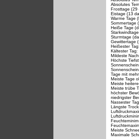
Absolutes Te
Frosttage (29
Eistage (13 d
Warme Tage (
Sommertage (
Heiße Tage (da
Starkwindtage
Sturmtage (da
Gewittertage 
Heißester Tag
Kältester Tag
Mildeste Nach
Höchste Tiefs
Sonnenschein
Sonnenschein
Tage mit mehr,
Meiste Tage 
Meiste heiter
Meiste trübe 
höchster Bewö
niedrigster B
Nassester Ta
Längste Trock
Luftdruckmax
Luftdruckmin
Feuchteminim
Feuchtemaxim
Meiste Schne
Maximale Sch