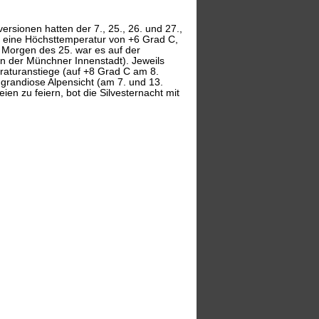
rsionen hatten der 7., 25., 26. und 27.,
g eine Höchsttemperatur von +6 Grad C,
Morgen des 25. war es auf der
in der Münchner Innenstadt). Jeweils
peraturanstiege (auf +8 Grad C am 8.
grandiose Alpensicht (am 7. und 13.
n zu feiern, bot die Silvesternacht mit