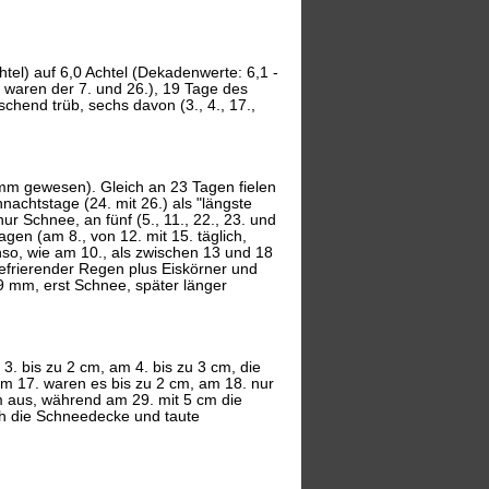
htel) auf 6,0 Achtel (Dekadenwerte: 6,1 -
n waren der 7. und 26.), 19 Tage des
rschend trüb, sechs davon (3., 4., 17.,
m gewesen). Gleich an 23 Tagen fielen
hnachtstage (24. mit 26.) als "längste
nur Schnee, an fünf (5., 11., 22., 23. und
en (am 8., von 12. mit 15. täglich,
so, wie am 10., als zwischen 13 und 18
frierender Regen plus Eiskörner und
9 mm, erst Schnee, später länger
. bis zu 2 cm, am 4. bis zu 3 cm, die
m 17. waren es bis zu 2 cm, am 18. nur
 aus, während am 29. mit 5 cm die
ch die Schneedecke und taute