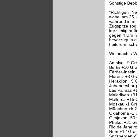
Sonstige Beo
"Richtigen" Ne
wobei am 25. 
während in mi
Zugspitze sog
kurzzeitig auf
gegen 4 Uhr m
bevorzugt in d
heiterem, sch
Weihnachts-We
Antalya +9 G
Berlin +10 Gra
Färöer-Inseln
Florenz +3 Gr
Heraklion +9
Johannesburg 
Las Palmas +1
Malediven +3
Mallorca +15 G
Moskau -1 Gr
München +5 G
Oklahoma -1 G
Ojmjakon -50 
Phuket +31 Gr
Rio de Janeir
Rom +12 Grad
Spitzbergen -