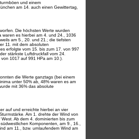
Sturmböen und einem
München am 14. auch einen Gewittertag,
worfen. Die höchsten Werte wurden
 waren es hierbei am 4. und 24., 1036
ls am 5., 20. und 21.; die tiefsten
der 11. mit dem absoluten
es erfolgte vom 15. bis zum 17. von 997
er stärkste Luftdruckfall vom 24.
s von 1017 auf 991 HPa am 10.).
 konnten die Werte ganztags (bei einem
inima unter 50% ab, 48% waren es am
wurde mit 36% das absolute
ker auf und erreichte hierbei an vier
 Sturmstärke. Am 1. drehte der Wind von
f West. Ab dem 4. dominierten bis zum
d-südwestlichen Komponenten, am 9., 16.,
wind am 11., bzw. umlaufendem Wind am