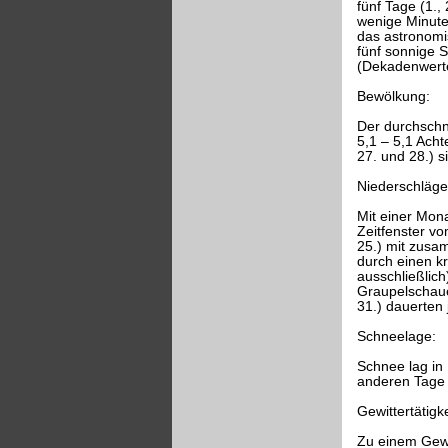
fünf Tage (1.,
wenige Minute
das astronomi
fünf sonnige 
(Dekadenwerte
Bewölkung:
Der durchschni
5,1 – 5,1 Acht
27. und 28.) s
Niederschläge
Mit einer Mon
Zeitfenster v
25.) mit zusa
durch einen k
ausschließlic
Graupelschaue
31.) dauerten 
Schneelage:
Schnee lag in
anderen Tage 
Gewittertätigke
Zu einem Gewi