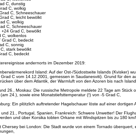
d C, dunstig
rad C, wolkig
 Grad C, Schneeschauer
rad C, leicht bewölkt
ad C, wolkig
rad C, Schneeschauer
o +24 Grad C, bewölkt
 C, wolkenlos
7 Grad C, bedeckt
ad C, sonnig
C, stark bewölkt
Grad C, bedeckt
erereignisse andernorts im Dezember 2019:
mberwärmerekord Island: Auf der Ost-/Südostseite Islands (Kvisker) w
 Grad C vom 14.12.2001, gemessen in Saudanesviti). Grund für den 
ücken über dem Atlantik, der Warmluft von den Azoren bis nach Island 
 und 26., Moskau: Die russische Metropole meldete 22 Tage am Stück 
(am 24.), sowie eine Monatstiefsttemperatur (!) von -5 Grad C,
nburg: Ein plötzlich auftretender Hagelschauer löste auf einer dorti
. und 21., Portugal, Spanien, Frankreich: Schwere Unwetter! Der Flug
erden und über Korsika tobten Orkane mit Windspitzen bis zu 180 km/
dt Chersey bei London: Die Stadt wurde von einem Tornado überquer
ungen,