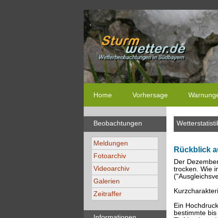
Home
Vorhersage
Warnung
Beobachtungen
Wetterstatisti
Meldungen
Rückblick a
Fotoarchiv
Der Dezember 
Videoarchiv
trocken. Wie 
("Ausgleichsve
Galerien
Kurzcharakteri
Zeitraffer
Ein Hochdruckg
bestimmte bis
Informationen