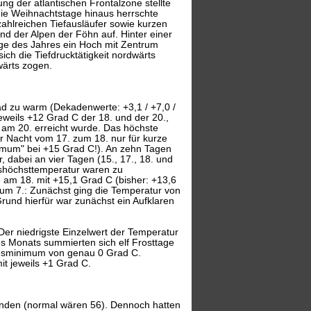
g der atlantischen Frontalzone stellte
 die Weihnachtstage hinaus herrschte
ahlreichen Tiefausläufer sowie kurzen
nd der Alpen der Föhn auf. Hinter einer
Tage des Jahres ein Hoch mit Zentrum
ch die Tiefdrucktätigkeit nordwärts
wärts zogen.
ad zu warm (Dekadenwerte: +3,1 / +7,0 /
weils +12 Grad C der 18. und der 20.,
am 20. erreicht wurde. Das höchste
r Nacht vom 17. zum 18. nur für kurze
imum" bei +15 Grad C!). An zehn Tagen
, dabei an vier Tagen (15., 17., 18. und
shöchsttemperatur waren zu
 am 18. mit +15,1 Grad C (bisher: +13,6
zum 7.: Zunächst ging die Temperatur von
und hierfür war zunächst ein Aufklaren
Der niedrigste Einzelwert der Temperatur
es Monats summierten sich elf Frosttage
 Tagesminimum von genau 0 Grad C.
it jeweils +1 Grad C.
unden (normal wären 56). Dennoch hatten