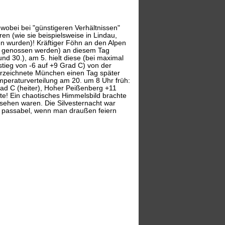
 wobei bei "günstigeren Verhältnissen"
 (wie sie beispielsweise in Lindau,
en wurden)! Kräftiger Föhn an den Alpen
ht genossen werden) an diesem Tag
und 30.), am 5. hielt diese (bei maximal
stieg von -6 auf +9 Grad C) von der
erzeichnete München einen Tag später
mperaturverteilung am 20. um 8 Uhr früh:
ad C (heiter), Hoher Peißenberg +11
e! Ein chaotisches Himmelsbild brachte
 sehen waren. Die Silvesternacht war
t passabel, wenn man draußen feiern