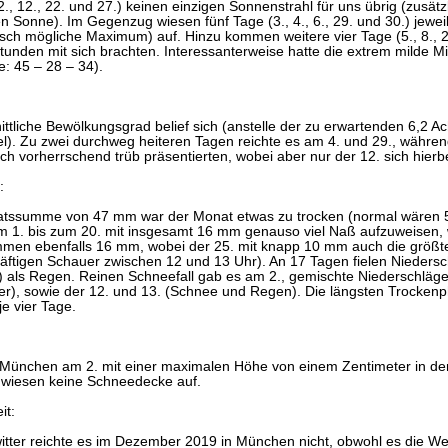
 2., 12., 22. und 27.) keinen einzigen Sonnenstrahl für uns übrig (zusätz
n Sonne). Im Gegenzug wiesen fünf Tage (3., 4., 6., 29. und 30.) jewe
sch mögliche Maximum) auf. Hinzu kommen weitere vier Tage (5., 8., 
Stunden mit sich brachten. Interessanterweise hatte die extrem milde 
: 45 – 28 – 34).
ttliche Bewölkungsgrad belief sich (anstelle der zu erwartenden 6,2 Ac
el). Zu zwei durchweg heiteren Tagen reichte es am 4. und 29., während n
ich vorherrschend trüb präsentierten, wobei aber nur der 12. sich hierb
:
atssumme von 47 mm war der Monat etwas zu trocken (normal wären 
om 1. bis zum 20. mit insgesamt 16 mm genauso viel Naß aufzuweisen,
mmen ebenfalls 16 mm, wobei der 25. mit knapp 10 mm auch die größt
räftigen Schauer zwischen 12 und 13 Uhr). An 17 Tagen fielen Niedersc
h) als Regen. Reinen Schneefall gab es am 2., gemischte Niederschläge
r), sowie der 12. und 13. (Schnee und Regen). Die längsten Trockenph
je vier Tage.
 München am 2. mit einer maximalen Höhe von einem Zentimeter in den
wiesen keine Schneedecke auf.
it:
tter reichte es im Dezember 2019 in München nicht, obwohl es die Wet