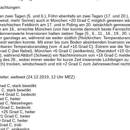
bachtungen:
n zwei Tagen (5. und 6.), Föhn ebenfalls an zwei Tagen (17. und 20.),
dwind, mehr Sonne) auch in München +20 Grad C möglich gewesen wären
rreichischen Feldkirch am 17. und in Piding am 20. tatsächlich gemess
h am 16., erreichte München (von hier konnte dennoch beste Fernsic
Nennenswerte Inversionen hatten sieben Tage (5., 6., 11., 16., 19., 20. 
er ganztags an, während sie weiter südlich (Holzkirchen: Temperaturan
izt werden konnte. Mit einer bis zum Boden absinkenden Inversion v
chbaren Temperaturanstieg (von -4 auf +10 Grad C). Extrem war die Te
rad C (bei Nebel), München +6 Grad C (wolkenlos), Oberstdorf +15 Gr
r), während Altdorf (Schweiz) ein Nachtminimum von +16 Grad C meldet
 des 26., wobei immer wieder für kurze Zeit irisierende Lichtbögen zu
sch) trocken, windschwach und mit +2 Grad C zum Jahreswechsel rech
tter, weltweit (24.12.2019, 12 Uhr MEZ)
rad C, stark bewölkt
 C, stark bewölkt
 +4 Grad C, bedeckt
d C, heiter
rad C, Nieselregen
 Grad C, bedeckt
+25 Grad C, heiter
1 Grad C, heiter
 Grad C, heiter
Grad C, trüb
rad C, wolkenlos