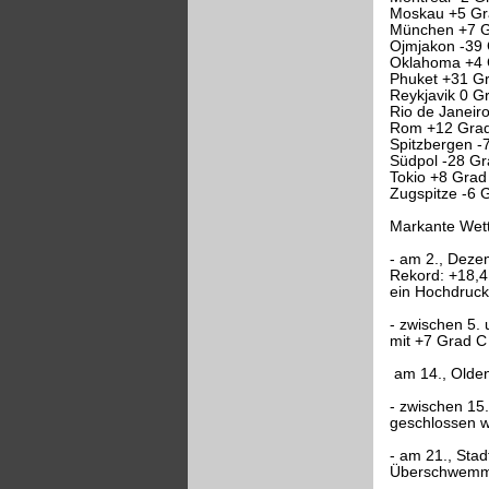
Moskau +5 Gra
München +7 G
Ojmjakon -39
Oklahoma +4 G
Phuket +31 Gr
Reykjavik 0 G
Rio de Janeir
Rom +12 Grad
Spitzbergen -
Südpol -28 Gr
Tokio +8 Grad 
Zugspitze -6 
Markante Wett
- am 2., Deze
Rekord: +18,4
ein Hochdruckr
- zwischen 5.
mit +7 Grad C 
­ am 14., Olde
- zwischen 15
geschlossen w
- am 21., Sta
Überschwemm