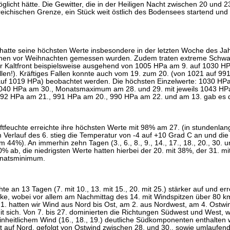
licht hätte. Die Gewitter, die in der Heiligen Nacht zwischen 20 und 2
reichischen Grenze, ein Stück weit östlich des Bodensees startend und
 hatte seine höchsten Werte insbesondere in der letzten Woche des Jah
en vor Weihnachten gemessen wurden. Zudem traten extreme Schwank
ner Kaltfront beispielsweise ausgehend von 1005 HPa am 9. auf 1030 H
llen!). Kräftiges Fallen konnte auch vom 19. zum 20. (von 1021 auf 99
auf 1019 HPa) beobachtet werden. Die höchsten Einzelwerte: 1030 H
1040 HPa am 30., Monatsmaximum am 28. und 29. mit jeweils 1043 HPa
92 HPa am 21., 991 HPa am 20., 990 HPa am 22. und am 13. gab es 
Luftfeuchte erreichte ihre höchsten Werte mit 98% am 27. (in stundenl
m Verlauf des 6. stieg die Temperatur von -4 auf +10 Grad C an und die
44%). An immerhin zehn Tagen (3., 6., 8., 9., 14., 17., 18., 20., 30. un
% ab, die niedrigsten Werte hatten hierbei der 20. mit 38%, der 31. mi
natsminimum.
hte an 13 Tagen (7. mit 10., 13. mit 15., 20. mit 25.) stärker auf und err
rke, wobei vor allem am Nachmittag des 14. mit Windspitzen über 80 
 1. hatten wir Wind aus Nord bis Ost, am 2. aus Nordwest, am 4. Ostw
mit sich. Von 7. bis 27. dominierten die Richtungen Südwest und West,
nheitlichem Wind (16., 18., 19.) deutliche Südkomponenten enthalten 
 auf Nord, gefolgt von Ostwind zwischen 28. und 30., sowie umlaufend