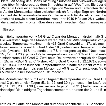
bildete. Mit Abzug des Hochs Richtung Südosten und Südwärtsverlagerun
rlage über Mitteleuropa ab dem 6. nachhaltig auf "West" um. Bis über
 Wetter in Form einer raschen Abfolge von Warm- und Kaltfronten der z
. Ab der Monatsmitte lebte zwischenzeitlich für einige Tage am Nordra
Stau auf der Alpennordseite am 27. plazierte sich für die letzten vier 
eutschland (sowie einem Kerndruck von über 1040 HPa am 28.), wobei si
d die atlantischen Fronten über den skandinavischen Raum hinweg ost
hältnisse:
atsmitteltemperatur von +4,6 Grad C war der Monat um dreieinhalb Gr
 Die wärmsten Tage des Monats waren mit einer Mitteltemperatur von je
bsolute Temperaturmaximum mit +16 Grad C sowohl am 17., als auch 
urminimum hatte mit +8 Grad C der 18., wobei diese Temperatur in de
 wurde (zwischen 19 Uhr abends und 7 Uhr morgens lag das "Nachtmax
., 15., 17. mit 20.) gab es Höchsttemperaturen von +10 Grad C und mehr
on mindestens +15 Grad C. Zwei neue Rekordwerte bezüglich der Tage
am 15. mit +15,4 Grad C (bisher: +14,6 Grad C vom 15.12.1971), sowie
.12.1936). Einen kuriosen Temperaturverlauf hatte die Nacht vom 6. 
d C zurück, um dann bis zum Morgen auf +9 Grad C anzusteigen. Als Gr
s Aufziehen einer Warmfront auszumachen.
des Monats war der 5. mit einer Tagesmitteltemperatur von -2 Grad C. 
rad C gleich an vier Tagen (5., 6., 29. und 30.) gemessen. Im Laufe d
, 10., 11., 13., 28. mit 30.), zwei weitere Tage (2. und 31.) hatten ein
lanzeige! Die niedrigste Tageshöchsttemperatur hatten der 2. und 5. m
:
chte es im Laufe des Monats auf durchaus beachtliche 107 Sonnenst