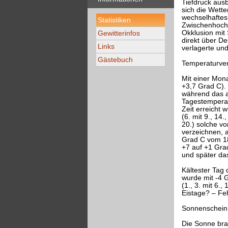
Tiefdruck aus
sich die Wette
wechselhaftes
Statistiken
Zwischenhochs
Okklusion mit 
Gewitterinfos
direkt über D
Links
verlagerte un
Gästebuch
Temperaturver
Mit einer Mon
+3,7 Grad C).
während das a
Tagestemperat
Zeit erreicht
(6. mit 9., 14
20.) solche v
verzeichnen, 
Grad C vom 18
+7 auf +1 Gra
und später da
Kältester Tag 
wurde mit -4 G
(1., 3. mit 6.
Eistage? – Feh
Sonnenschein
Die Sonne bra