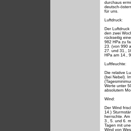
durchaus ermög
deutsch-öster
für uns.
Luftdruck:
Der Luftdruck
den zwei Woch
rückseitig ei
982 HPa zu fa
23. (von 990 
27. und 31., 
HPa am 14., 9
Luftfeuchte:
Die relative 
(bei Nebel). I
(Tagesminimum 
Werte unter 50
absolutem Mo
Wind:
Der Wind frisc
14.) Sturmstä
herrschte. Am
3., 5. und 6. 
Tagen mit unei
Wind von West