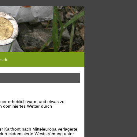
ps.de
uer erheblich warm und etwas zu
h dominiertes Wetter durch
r Kaltfront nach Mitteleuropa verlagerte,
iefdruckdominierte Westströmung unter