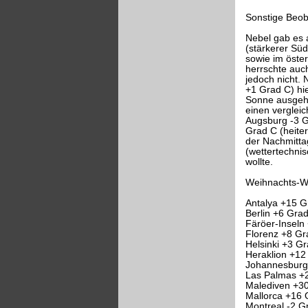
Sonstige Beo
Nebel gab es a
(stärkerer Sü
sowie im öste
herrschte auc
jedoch nicht. 
+1 Grad C) hi
Sonne ausgehe
einen verglei
Augsburg -3 G
Grad C (heite
der Nachmittag
(wettertechni
wollte.
Weihnachts-We
Antalya +15 G
Berlin +6 Grad
Färöer-Inseln
Florenz +8 Gra
Helsinki +3 G
Heraklion +12
Johannesburg 
Las Palmas +2
Malediven +30
Mallorca +16 
Montreal -2 G