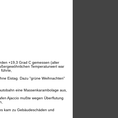
urden +19,3 Grad C gemessen (alter
außergewöhnlichen Temperaturwert war
führte,
ohne Eistag. Dazu "grüne Weihnachten"
gen Autobahn eine Massenkarambolage aus,
hafen Ajaccio mußte wegen Überflutung
h,
t, es kam zu Gebäudeschäden und