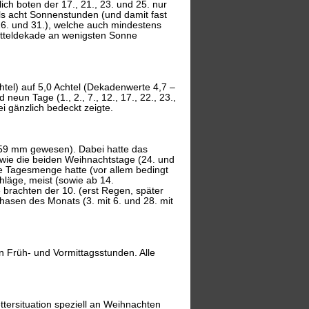
lich boten der 17., 21., 23. und 25. nur
ils acht Sonnenstunden (und damit fast
26. und 31.), welche auch mindestens
Mitteldekade an wenigsten Sonne
htel) auf 5,0 Achtel (Dekadenwerte 4,7 –
eun Tage (1., 2., 7., 12., 17., 22., 23.,
ei gänzlich bedeckt zeigte.
59 mm gewesen). Dabei hatte das
 wie die beiden Weihnachtstage (24. und
e Tagesmenge hatte (vor allem bedingt
hläge, meist (sowie ab 14.
 brachten der 10. (erst Regen, später
asen des Monats (3. mit 6. und 28. mit
 Früh- und Vormittagsstunden. Alle
tersituation speziell an Weihnachten