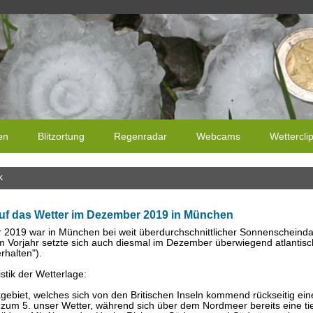
en
Blitzortung
Regenradar
Webcams
Wettercli
k
uf das Wetter im Dezember 2019 in München
2019 war in München bei weit überdurchschnittlicher Sonnenscheinda
im Vorjahr setzte sich auch diesmal im Dezember überwiegend atlantisc
rhalten").
stik der Wetterlage:
ebiet, welches sich von den Britischen Inseln kommend rückseitig eine
 zum 5. unser Wetter, während sich über dem Nordmeer bereits eine t