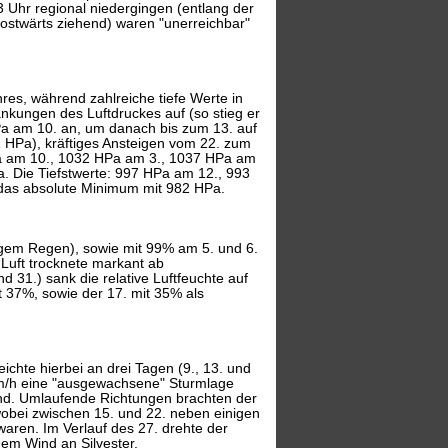
3 Uhr regional niedergingen (entlang der
 ostwärts ziehend) waren "unerreichbar"
res, während zahlreiche tiefe Werte in
ungen des Luftdruckes auf (so stieg er
Pa am 10. an, um danach bis zum 13. auf
1 HPa), kräftiges Ansteigen vom 22. zum
Pa am 10., 1032 HPa am 3., 1037 HPa am
. Die Tiefstwerte: 997 HPa am 12., 993
das absolute Minimum mit 982 HPa.
angem Regen), sowie mit 99% am 5. und 6.
 Luft trocknete markant ab
d 31.) sank die relative Luftfeuchte auf
t 37%, sowie der 17. mit 35% als
eichte hierbei an drei Tagen (9., 13. und
km/h eine "ausgewachsene" Sturmlage
ind. Umlaufende Richtungen brachten der
 wobei zwischen 15. und 22. neben einigen
waren. Im Verlauf des 27. drehte der
em Wind an Silvester.