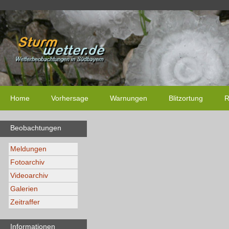
Home
Vorhersage
Warnungen
Blitzortung
R
Beobachtungen
Meldungen
Fotoarchiv
Videoarchiv
Galerien
Zeitraffer
Informationen