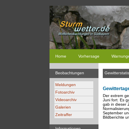
Home
Vorhersage
Warnung
Beobachtungen
Gewitterstatis
Meldungen
Gewitterta
Fotoarchiv
Der extrem ge
Videoarchiv
Juni fort. Es
gab in dieser 
Galerien
Normalisierung
September und
Zeitraffer
Bildberichte 
Informationen