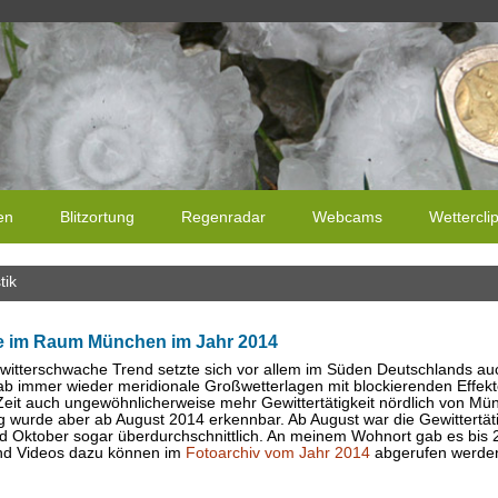
en
Blitzortung
Regenradar
Webcams
Wettercli
tik
ge im Raum München im Jahr 2014
witterschwache Trend setzte sich vor allem im Süden Deutschlands auc
 gab immer wieder meridionale Großwetterlagen mit blockierenden Effek
Zeit auch ungewöhnlicherweise mehr Gewittertätigkeit nördlich von Mün
 wurde aber ab August 2014 erkennbar. Ab August war die Gewittertäti
 Oktober sogar überdurchschnittlich. An meinem Wohnort gab es bis 2
und Videos dazu können im
Fotoarchiv vom Jahr 2014
abgerufen werde