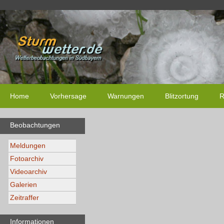
Home
Vorhersage
Warnungen
Blitzortung
R
Beobachtungen
Meldungen
Fotoarchiv
Videoarchiv
Galerien
Zeitraffer
Informationen